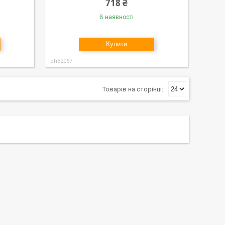
718 ₴
В наявності
Купити
oh32067