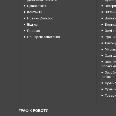
Цікаві статті
Ветери
Контакти
Вітамі
Новини Zoo-Zoo
Вологи
Відгуки
Вольєр
Про нас
Замінн
Поширені запитання
Іграшк
Ласощі
Миски,
Одяг д
Засоби
собакам
Засоби 
собак
Сумки 
Сухий 
Товари
ГРАФІК РОБОТИ