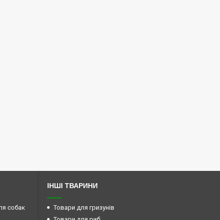
ІНШІ ТВАРИНИ
ля собак
Товари для гризунів
Товари для риб