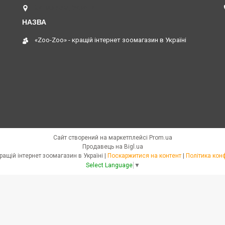
Запоріжжя, Україна
«Zoo-Zoo» - кращій інтернет зоомагазин в Україні
Сайт створений на маркетплейсі
Prom.ua
Продавець на Bigl.ua
«Zoo-Zoo» - кращій інтернет зоомагазин в Україні |
Поскаржитися на контент
|
Політика кон
Select Language
▼