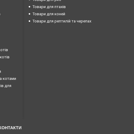
Товари для птахів
в
Товари для коней
Товари для рептилій та черепах
котів
 котів
в
за котами
тів для