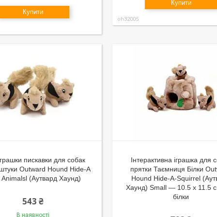
Купити
Купити
oh32005
 іграшки пискавки для собак
Інтерактивна іграшка для 
 штуки Outward Hound Hide-A
прятки Таємниця Білки Ou
ll Animalsl (Аутвард Хаунд)
Hound Hide-A-Squirrel (Ау
Хаунд) Small — 10.5 х 11.5 
білки
543 ₴
В наявності