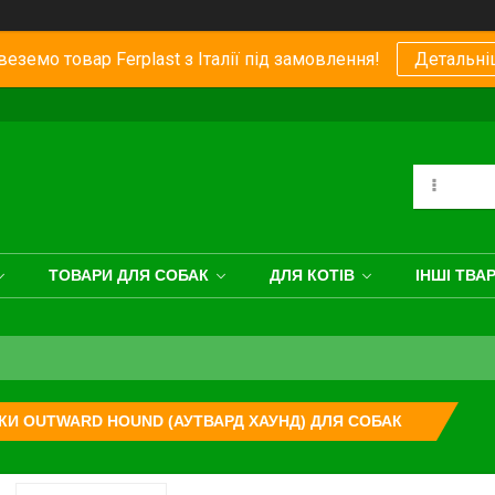
еземо товар Ferplast з Італії під замовлення!
Детальні
ТОВАРИ ДЛЯ СОБАК
ДЛЯ КОТІВ
ІНШІ ТВА
КИ OUTWARD HOUND (АУТВАРД ХАУНД) ДЛЯ СОБАК