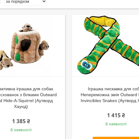
активна іграшка для собак
Іграшка пискавка для со
 схованок з білками Outward
Непереможна змія Outward
 Hide-A-Squirrel (Аутворд
Invincibles Snakes (Аутворд 
Хаунд)
1 415 ₴
1 385 ₴
В наявності
В наявності