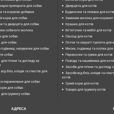
нарні препарати для собак
Дверцята для котів
ни та кормові добавки
Будиночки та лежаки для коті
й корм для собак
Замінник молока для кошенят
и та дверцята для собак
Іграшки для котів
ики собачого молока
Кігтеточки та меблі для котів
и для собак
Ласощі для котів
 для собак
Лотки та закриті туалети для 
 годівниці, напувалки для собак
Миски, годівниці та поїлки для
ля собак
Переноски та сумки для котів
 для гігієни та догляду за
Повідці та нашийники для коті
и
Засоби для гігієни та догляду 
від бліх, кліщів та глистів для
Засоби від бліх, кліщів та глис
котів
та перенесення для собак
Сухий корм для котів
корм для собак
Товари для грумінгу котів
 для грумінгу собак