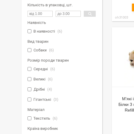
Кількість в упаковці, шт.
oh31003
Наявність
В наявності
6
Вид тварин
Собаки
6
Розмір породи тварин
Середні
6
Великі
6
Дрібні
4
М'які
Гігантські
3
Білки 3
Матеріал
Refi
Текстиль
6
Країна виробник