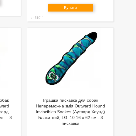
Купити
oh31011
собак
Іграшка пискавка для собак
tward
Непереможна змія Outward Hound
твард
Invincibles Snakes (Аутвард Хаунд)
см — 3
Блакитний, LG: 10.16 х 62 см - 3
пискавки