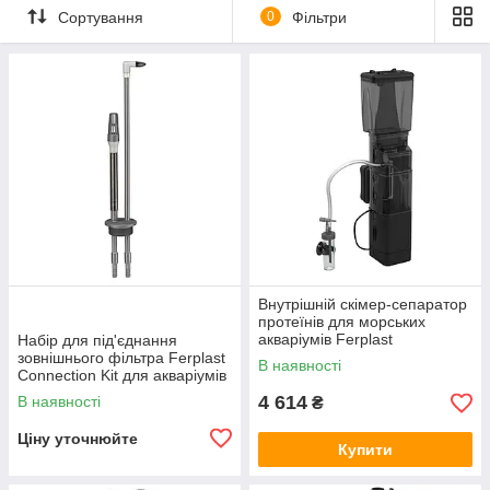
Сортування
0
Фільтри
Внутрішній скімер-сепаратор
протеїнів для морських
акваріумів Ferplast
Набір для під'єднання
Bluskimmer 250 (Ферпласт
зовнішнього фільтра Ferplast
В наявності
Блускімер 250)
Connection Kit для акваріумів
Star (Ферпласт Конекшин
4 614
В наявності
₴
Кет)
Ціну уточнюйте
Купити