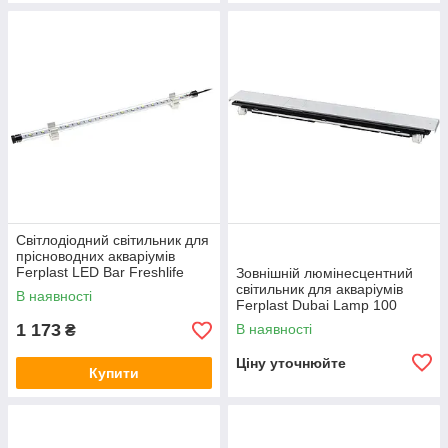
Світлодіодний світильник для
прісноводних акваріумів
Ferplast LED Bar Freshlife
Зовнішній люмінесцентний
(Ферпласт ЛЕД Бар
світильник для акваріумів
В наявності
Фрешайф)
Ferplast Dubai Lamp 100
(Ферпласт Дубай Ламп 100)
1 173
В наявності
₴
Ціну уточнюйте
Купити