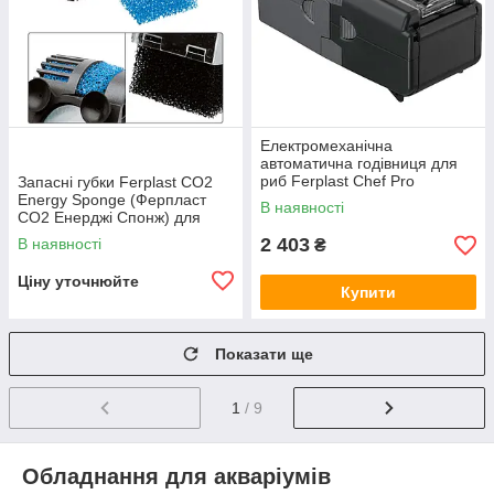
Електромеханічна
автоматична годівниця для
риб Ferplast Chef Pro
Запасні губки Ferplast CO2
(Ферпласт Шеф Про)
Energy Sponge (Ферпласт
В наявності
CO2 Енерджі Спонж) для
CO2 Energy Mixer
2 403
В наявності
₴
Ціну уточнюйте
Купити
Показати ще
1
/ 9
Обладнання для акваріумів