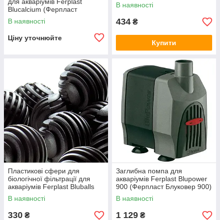
(Ферпласт Блурингс)
для акваріумів Ferplast
В наявності
Blucalcium (Ферпласт
Блукальциум)
434
В наявності
₴
Ціну уточнюйте
Купити
Пластикові сфери для
Заглибна помпа для
біологічної фільтрації для
акваріумів Ferplast Blupower
акваріумів Ferplast Bluballs
900 (Ферпласт Блуковер 900)
(Ферпласт Блуболс)
В наявності
В наявності
330
1 129
₴
₴