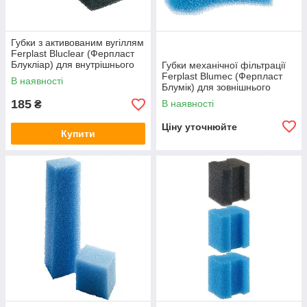
Губки з активованим вугіллям
Ferplast Bluclear (Ферпласт
Блукліар) для внутрішнього
Губки механічної фільтрації
фільтра Bluwave
Ferplast Blumec (Ферпласт
В наявності
Блумік) для зовнішнього
фільтра Bluextreme
185
В наявності
₴
Ціну уточнюйте
Купити