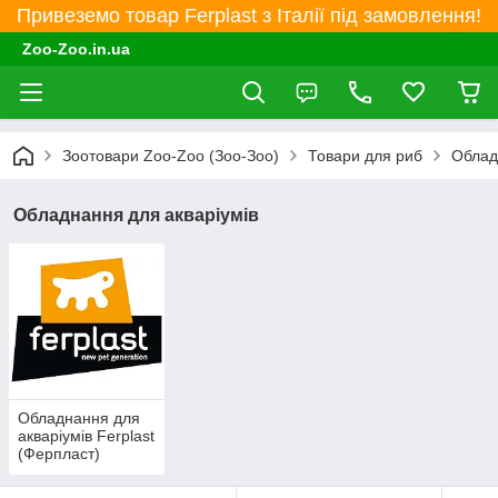
Привеземо товар Ferplast з Італії під замовлення!
Zoo-Zoo.in.ua
Зоотовари Zoo-Zoo (Зоо-Зоо)
Товари для риб
Облад
Обладнання для акваріумів
Обладнання для
акваріумів Ferplast
(Ферпласт)