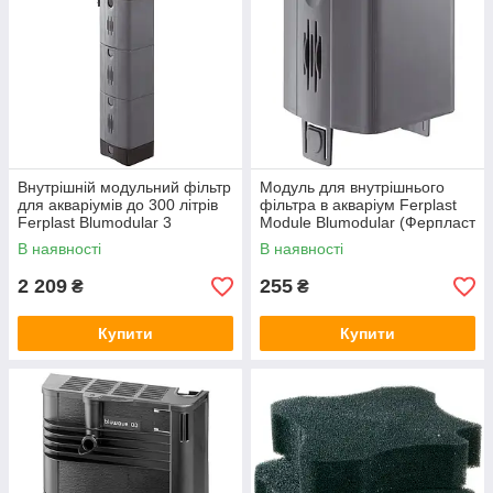
Внутрішній модульний фільтр
Модуль для внутрішнього
для акваріумів до 300 літрів
фільтра в акваріум Ferplast
Ferplast Blumodular 3
Module Blumodular (Ферпласт
(Ферпласт Блумодулар 3)
Модуль Блумодулар)
В наявності
В наявності
2 209
255
₴
₴
Купити
Купити