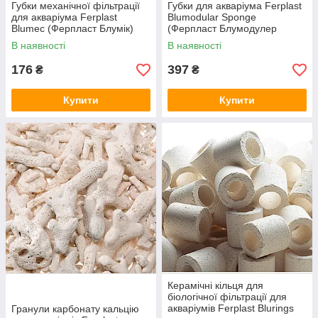
Губки механічної фільтрації
Губки для акваріума Ferplast
для акваріума Ferplast
Blumodular Sponge
Blumec (Ферпласт Блумік)
(Ферпласт Блумодулер
для внутрішнього фільтра
Спонж) для внутрішнього
В наявності
В наявності
Bluwave
фільтра Blumodular
176
397
₴
₴
Купити
Купити
Керамічні кільця для
біологічної фільтрації для
акваріумів Ferplast Blurings
Гранули карбонату кальцію