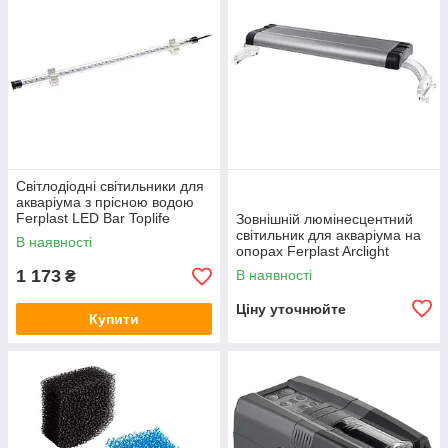
Світлодіодні світильники для
акваріума з прісною водою
Ferplast LED Bar Toplife
Зовнішній люмінесцентний
(Ферпласт ЛЕД Бар
світильник для акваріума на
В наявності
Топлайф)
опорах Ferplast Arclight
(Ферпласт Арклайхт)
1 173
В наявності
₴
Ціну уточнюйте
Купити