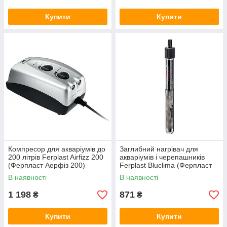
Купити
Купити
Компресор для акваріумів до
Заглибний нагрівач для
200 літрів Ferplast Airfizz 200
акваріумів і черепашників
(Ферпласт Аерфіз 200)
Ferplast Bluclima (Ферпласт
Блукліма)
В наявності
В наявності
1 198
871
₴
₴
Купити
Купити