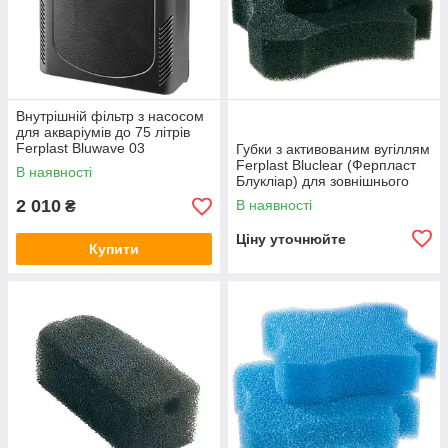
Внутрішній фільтр з насосом
для акваріумів до 75 літрів
Ferplast Bluwave 03
Губки з активованим вугіллям
(Ферпласт Блувейв 03)
Ferplast Bluclear (Ферпласт
В наявності
Блукліар) для зовнішнього
фільтра Bluextreme
2 010
В наявності
₴
Ціну уточнюйте
Купити