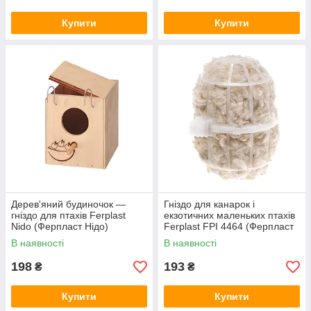
Купити
Купити
Дерев'яний будиночок —
Гніздо для канарок і
гніздо для птахів Ferplast
екзотичних маленьких птахів
Nido (Ферпласт Нідо)
Ferplast FPI 4464 (Ферпласт
ФПАй 4464)
В наявності
В наявності
198
193
₴
₴
Купити
Купити