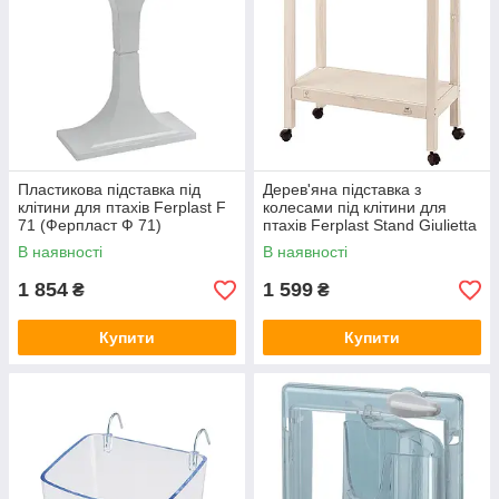
Пластикова підставка під
Дерев'яна підставка з
клітини для птахів Ferplast F
колесами під клітини для
71 (Ферпласт Ф 71)
птахів Ferplast Stand Giulietta
(Ферпласт Стенд Джульєтта)
В наявності
В наявності
1 854
1 599
₴
₴
Купити
Купити