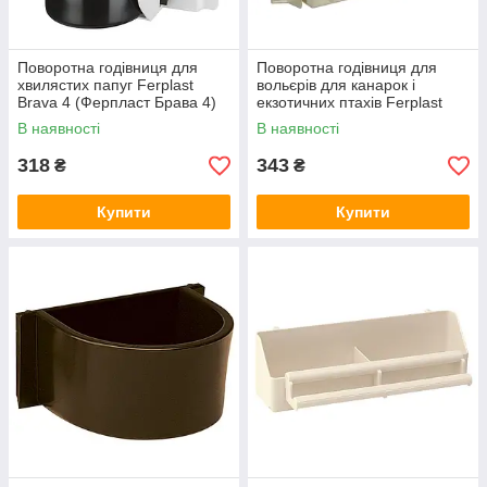
Поворотна годівниця для
Поворотна годівниця для
хвилястих папуг Ferplast
вольєрів для канарок і
Brava 4 (Ферпласт Брава 4)
екзотичних птахів Ferplast
Brava 6 (Ферпласт Брава 6)
В наявності
В наявності
318
343
₴
₴
Купити
Купити