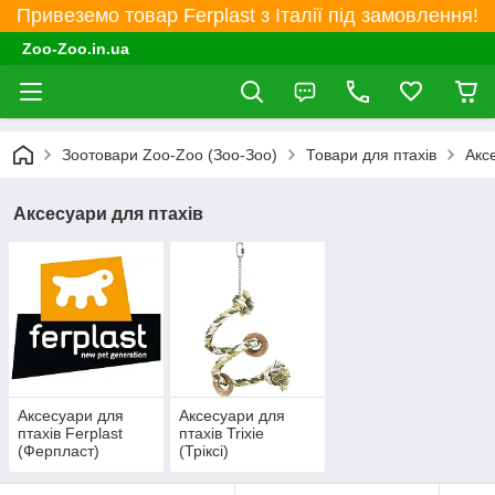
Привеземо товар Ferplast з Італії під замовлення!
Zoo-Zoo.in.ua
Зоотовари Zoo-Zoo (Зоо-Зоо)
Товари для птахів
Акс
Аксесуари для птахів
Аксесуари для
Аксесуари для
птахів Ferplast
птахів Trixie
(Ферпласт)
(Тріксі)