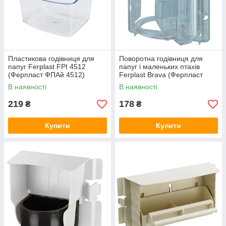
Пластикова годівниця для
Поворотна годівниця для
папуг Ferplast FPI 4512
папуг і маленьких птахів
(Ферпласт ФПАй 4512)
Ferplast Brava (Ферпласт
Брава)
В наявності
В наявності
219
178
₴
₴
Купити
Купити