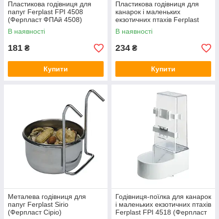
Пластикова годівниця для
Пластикова годівниця для
папуг Ferplast FPI 4508
канарок і маленьких
(Ферпласт ФПАй 4508)
екзотичних птахів Ferplast
FPI 4514 (Ферпласт ФПАй
В наявності
В наявності
4514)
181
234
₴
₴
Купити
Купити
Металева годівниця для
Годівниця-поїлка для канарок
папуг Ferplast Sirio
і маленьких екзотичних птахів
(Ферпласт Сіріо)
Ferplast FPI 4518 (Ферпласт