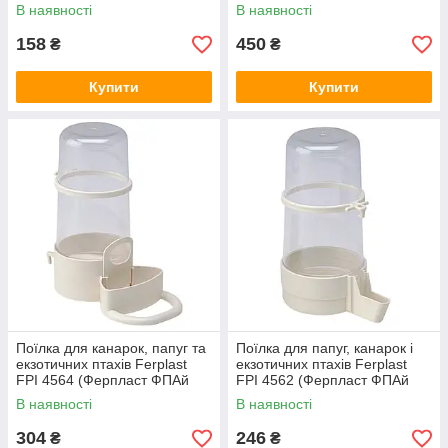
ФПАй 4518)
В наявності
В наявності
158
450
₴
₴
Купити
Купити
Поїлка для канарок, папуг та
Поїлка для папуг, канарок і
екзотичних птахів Ferplast
екзотичних птахів Ferplast
FPI 4564 (Ферпласт ФПАй
FPI 4562 (Ферпласт ФПАй
4564)
4562)
В наявності
В наявності
304
246
₴
₴