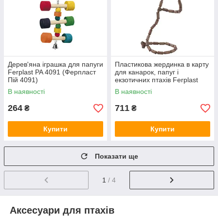
Дерев'яна іграшка для папуги
Пластикова жердинка в карту
Ferplast PA 4091 (Ферпласт
для канарок, папуг і
Пій 4091)
екзотичних птахів Ferplast
Flex (Ферпласт Флекс)
В наявності
В наявності
264
711
₴
₴
Купити
Купити
Показати ще
1
/ 4
Аксесуари для птахів