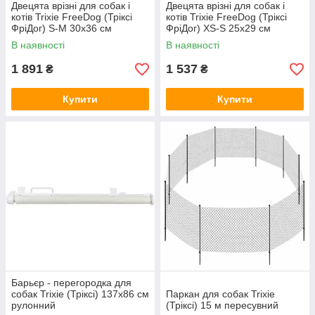
Двецята врізні для собак і
Двецята врізні для собак і
котів Trixie FreeDog (Тріксі
котів Trixie FreeDog (Тріксі
ФріДог) S-M 30x36 см
ФріДог) XS-S 25x29 см
В наявності
В наявності
1 891
1 537
₴
₴
Купити
Купити
Барьєр - перегородка для
собак Trixie (Тріксі) 137х86 см
Паркан для собак Trixie
рулонний
(Тріксі) 15 м пересувний