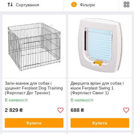
Сортування
0
Фільтри
Загін-манеж для собак і
Дверцята врізні для собак і
цуценят Ferplast Dog Training
кішок Ferplast Swing 1
(Ферпласт Дог Тренінг)
(Ферпласт Свинг 1)
В наявності
В наявності
2 829
688
₴
₴
Купити
Купити