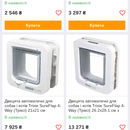
В наявності
В наявності
2 546
3 297
₴
₴
Купити
Купити
Двецята автоматичні для
Двецята автоматичні для
собак і котів Trixie SureFlap 4-
собак і котів Trixie SureFlap 4-
Way (Тріксі) 21х21 см
Way (Тріксі) 26.2х28.1 см з
мікрочіпом
В наявності
В наявності
7 925
13 271
₴
₴