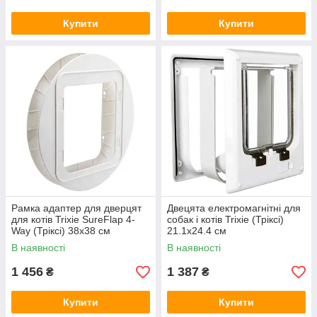
Купити
Купити
Рамка адаптер для дверцят
Двецята електромагнітні для
для котів Trixie SureFlap 4-
собак і котів Trixie (Тріксі)
Way (Тріксі) 38х38 см
21.1х24.4 см
В наявності
В наявності
1 456
1 387
₴
₴
Купити
Купити