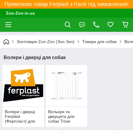
Привеземо товар Ferplast з Італії під замовлення!
Zoo-Zoo.in.ua
Зоотовари Zoo-Zoo (Зоо-Зоо)
Товари для собак
Воле
Волери і дверці для собак
Волери і дверці
Вольєри та
Ferplast
дверцята для
(Ферпласт) для
собак Trixie
собак
(Триксі)