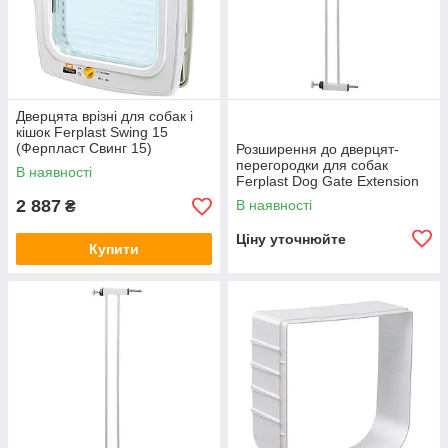
Дверцята врізні для собак і
кішок Ferplast Swing 15
(Ферпласт Свинг 15)
Розширення до дверцят-
перегородки для собак
В наявності
Ferplast Dog Gate Extension
(Ферпласт Дог Гейт
2 887
В наявності
₴
Екстеншион)
Ціну уточнюйте
Купити