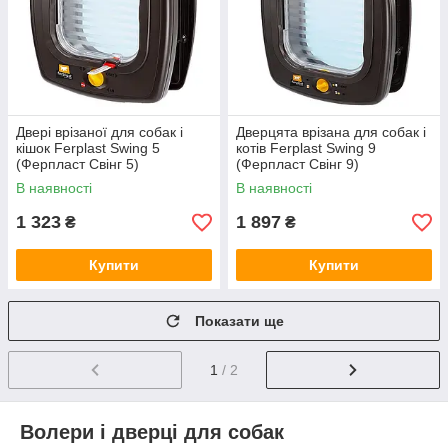
Двері врізаної для собак і
Дверцята врізана для собак і
кішок Ferplast Swing 5
котів Ferplast Swing 9
(Ферпласт Свінг 5)
(Ферпласт Свінг 9)
Коричневий
Коричневий
В наявності
В наявності
1 323
1 897
₴
₴
Купити
Купити
Показати ще
1
/ 2
Волери і дверці для собак