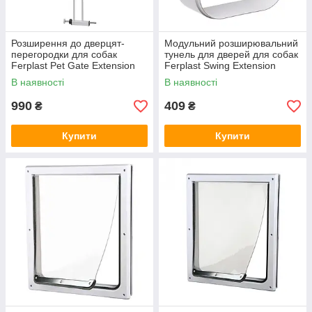
Розширення до дверцят-
Модульний розширювальний
перегородки для собак
тунель для дверей для собак
Ferplast Pet Gate Extension
Ferplast Swing Extension
(Ферпласт Петйт
(Ферпласт Свинг
В наявності
В наявності
Екстеншион)
Екстеншион)
990
409
₴
₴
Купити
Купити