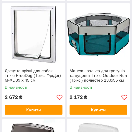
Двецята врізні для собак
Манеж - вольєр для гризунів
Trixie FreeDog (Тріксі ФріДог)
та цуценят Trixie Outdoor Run
M-XL 39 x 45 см
(Тріксі) поліестер 130х55 см
В наявності
В наявності
2 672
2 172
₴
₴
Купити
Купити