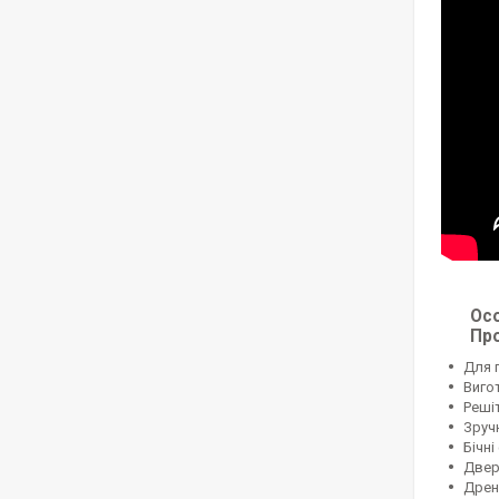
Осо
Про
Для 
Виго
Решіт
Зруч
Бічн
Двер
Дрен