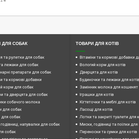
2 ₴
 ДЛЯ СОБАК
ТОВАРИ ДЛЯ КОТІВ
ія та рулетки для собак
Вітаміни та кормові добавки д
та лежаки для собак
Вологий корм для котів
нарні препарати для собак
Дверцята для котів
ни та кормові добавки
Будиночки та лежаки для коті
й корм для собак
Замінник молока для кошенят
и та дверцята для собак
Іграшки для котів
ики собачого молока
Кігтеточки та меблі для котів
и для собак
Ласощі для котів
 для собак
Лотки та закриті туалети для 
 годівниці, напувалки для собак
Миски, годівниці та поїлки для
ля собак
Переноски та сумки для котів