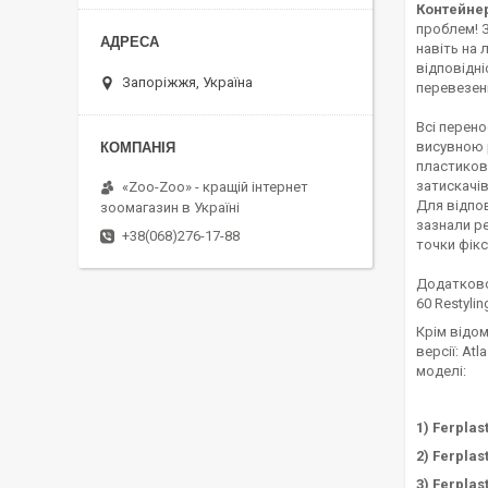
Контейнер
проблем! З
навіть на 
відповідні
Запоріжжя, Україна
перевезен
Всі перено
висувною 
пластиков
затискачів
«Zoo-Zoo» - кращій інтернет
Для відпо
зоомагазин в Україні
зазнали ре
+38(068)276-17-88
точки фікс
Додатково 
60 Restyli
Крім відом
версії: Atl
моделі:
1) Ferplas
2) Ferplas
3) Ferplas