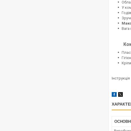
Обла
У ко
Годі
Зруч
Макс
Вага 
Ком
Плас
Гігіє
Кріпи
Інструкція
ХАРАКТЕ
ОСНОВН
Виробни