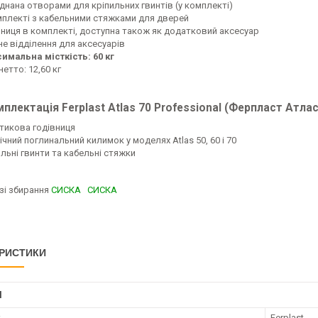
днана отворами для кріпильних гвинтів (у комплекті)
мплекті з кабельними стяжками для дверей
вниця в комплекті, доступна також як додатковий аксесуар
не відділення для аксесуарів
имальна місткість: 60 кг
нетто: 12,60 кг
плектація Ferplast Atlas 70 Professional (Ферпласт Атла
тикова годівниця
нічний поглинальний килимок у моделях Atlas 50, 60 і 70
льні гвинти та кабельні стяжки
 зі збирання
СИСКА
СИСКА
РИСТИКИ
І
к
Ferplast