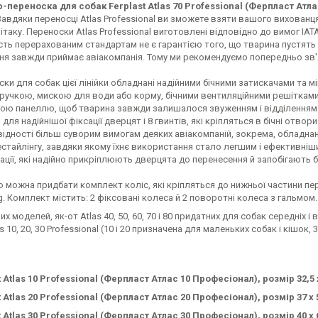
-переноска для собак Ferplast Atlas 70 Professional (Ферпласт Атл
авдяки переносці Atlas Professional ви зможете взяти вашого вихованця і
літаку. Переноски Atlas Professional виготовлені відповідно до вимог IA
сть перерахованим стандартам не є гарантією того, що тварина пустять 
ня завжди приймає авіакомпанія. Тому ми рекомендуємо попередньо зв'
ски для собак цієї лінійки обладнані надійними бічними затискачами та 
ручкою, мискою для води або корму, бічними вентиляційними решітками
ою панеллю, щоб тварина завжди залишалося звуженням і відділенням д
 для надійнішої фіксації дверцят і 8 гвинтів, які кріпляться в бічні отво
відності більш суворим вимогам деяких авіакомпаній, зокрема, обладна
стайлінгу, завдяки якому їхнє використання стало легшим і ефективніш
ації, які надійно прикріплюють дверцята до перенесення й запобігають 
можна придбати комплект коліс, які кріпляться до нижньої частини перено
ng. Комплект містить: 2 фіксовані колеса й 2 поворотні колеса з гальмом.
их моделей, як-от Atlas 40, 50, 60, 70 і 80 придатних для собак середніх
as 10, 20, 30 Professional (10 і 20 призначена для маленьких собак і кішок,
t Atlas 10 Professional (Ферпласт Атлас 10 Професіонал), розмір 32,5 х
t Atlas 20 Professional (Ферпласт Атлас 20 Професіонал), розмір 37 х 5
t Atlas 30 Professional (Ферпласт Атлас 30 Професіонал), розмір 40 х 6