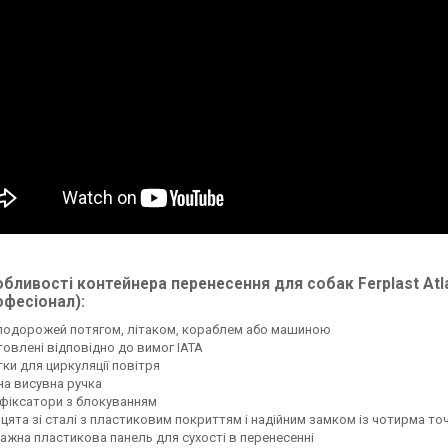
бливості контейнера перенесення для собак Ferplast Atla
фесіонал):
подорожей потягом, літаком, кораблем або машиною
товлені відповідно до вимог IATA
ки для циркуляції повітря
на висувна ручка
і фіксатори з блокуванням
цята зі сталі з пластиковим покриттям і надійним замком із чотирма то
ажна пластикова панель для сухості в перенесенні