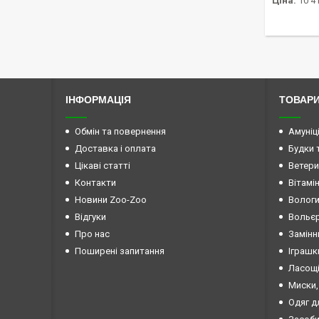
Ціна:
10 41
ІНФОРМАЦІЯ
ТОВАРИ
Обмін та повернення
Амуніц
Доставка і оплата
Будки 
Цікаві статті
Ветери
Контакти
Вітамі
Новини Zoo-Zoo
Вологи
Відгуки
Вольєр
Про нас
Замінн
Поширені запитання
Іграшк
Ласощі
Миски,
Одяг д