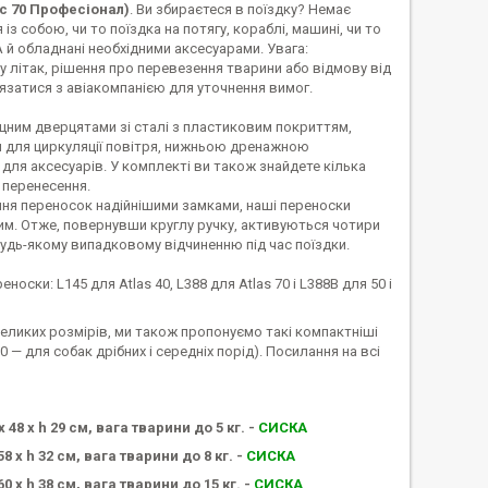
ас 70 Професіонал)
. Ви збираєтеся в поїздку? Немає
з собою, чи то поїздка на потягу, кораблі, машині, чи то
TA й обладнані необхідними аксесуарами. Увага:
у літак, рішення про перевезення тварини або відмову від
язатися з авіакомпанією для уточнення вимог.
міцним дверцятами зі сталі з пластиковим покриттям,
 для циркуляції повітря, нижньою дренажною
ля аксесуарів. У комплекті ви також знайдете кілька
ри перенесення.
ння переносок надійнішими замками, наші переноски
им. Отже, повернувши круглу ручку, активуються чотири
будь-якому випадковому відчиненню під час поїздки.
ски: L145 для Atlas 40, L388 для Atlas 70 і L388B для 50 і
 і великих розмірів, ми також пропонуємо такі компактніші
 30 — для собак дрібних і середніх порід). Посилання на всі
 48 х h 29 см, вага тварини до 5 кг. -
СИСКА
8 х h 32 см, вага тварини до 8 кг. -
СИСКА
0 х h 38 см, вага тварини до 15 кг. -
СИСКА