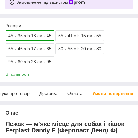
Замовлення під захистом
Розміри
45 х 35 х h 13 см - 45
55 х 41 х h 15 см - 55
65 х 46 х h 17 см - 65
80 х 55 х h 20 см - 80
95 х 60 х h 23 см - 95
В наявності
дгуки про товар
Доставка
Оплата
Умови повернення
Опис
Лежак — м'яке місце для собак і кішок
Ferplast Dandy F (Ферпласт Денді Ф)