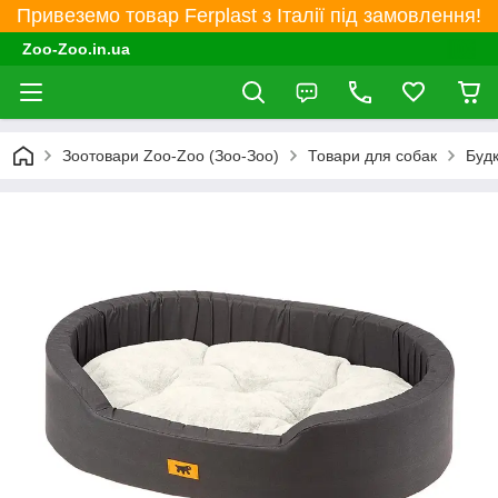
Привеземо товар Ferplast з Італії під замовлення!
Zoo-Zoo.in.ua
Зоотовари Zoo-Zoo (Зоо-Зоо)
Товари для собак
Будк