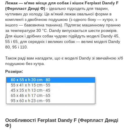
Лежак — м'яке місце для собак і кішок Ferplast Dandy F
(Ферпласт Денді Ф)
-
ідеально підходить для тварин,
чутливих до холоду. Це м'який лежак овальної форми в
комплекті з двобічною подушкою (з одного боку — хутро, з
іншого — бавовняна тканина). Підлягає машинному пранню
за температури 30 °C. Dandy випускається шести розмірів.
Для кішок і дрібних собак чудово підійдуть моделі Dandy 45,
55 і 65, для середніх і великих собак — великі моделі Dandy
80, 95 і 110.
Також раді вам нагадати, що є моделі Dandy зі звичайною х/б
подушкою без хутра.
Розміри:
Особливості Ferplast Dandy F (Ферпласт Денді
Ф)