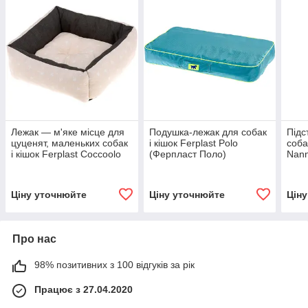
Лежак — м'яке місце для
Подушка-лежак для собак
Підс
цуценят, маленьких собак
і кішок Ferplast Polo
собак
і кішок Ferplast Coccoolo
(Ферпласт Поло)
Nann
Mini (Ферпласт Кокколо
Ф)
Міні)
Ціну уточнюйте
Ціну уточнюйте
Цін
Про нас
98% позитивних з 100 відгуків за рік
Працює з 27.04.2020