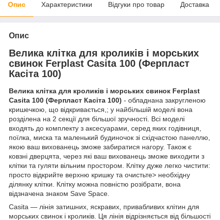
Опис
Характеристики
Відгуки про товар
Доставка
Опис
Велика клітка для кроликів і морських
свинок Ferplast Casita 100 (Ферпласт
Касіта 100)
Велика клітка для кроликів і морських свинок Ferplast
Casita 100 (Ферпласт Касіта 100)
- обладнана закругленою
кришечкою, що відкривається,; у найбільшій моделі вона
розділена на 2 секції для більшої зручності. Всі моделі
входять до комплекту з аксесуарами, серед яких годівниця,
поїлка, миска та маленький будиночок зі східчастою панеллю,
якою ваш вихованець зможе забиратися нагору. Також є
ковзні дверцята, через які ваш вихованець зможе виходити з
клітки та гуляти вільним простором. Клітку дуже легко чистити:
просто відкрийте верхню кришку та очистьте> необхідну
ділянку клітки. Клітку можна повністю розібрати, вона
відзначена знаком Save Space.
Casita — лінія затишних, яскравих, привабливих клітин для
морських свинок і кроликів. Ця лінія відрізняється від більшості