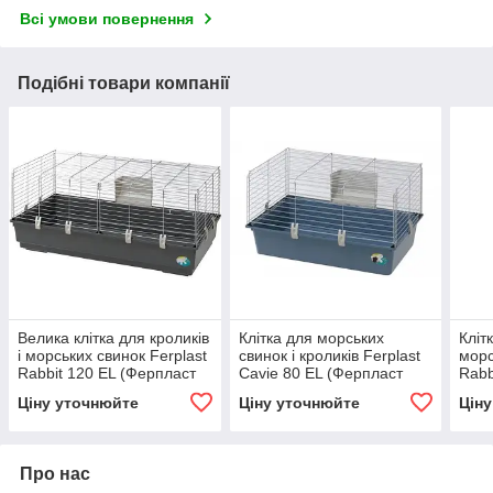
Всі умови повернення
Подібні товари компанії
Велика клітка для кроликів
Клітка для морських
Кліт
і морських свинок Ferplast
свинок і кроликів Ferplast
морс
Rabbit 120 EL (Ферпласт
Cavie 80 EL (Ферпласт
Rabb
Реббіт 120 ЕЛ)
Кавіє 80 ЕЛ)
Ребб
Ціну уточнюйте
Ціну уточнюйте
Цін
Про нас