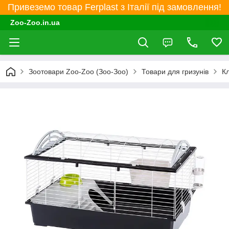
Привеземо товар Ferplast з Італії під замовлення!
Zoo-Zoo.in.ua
Зоотовари Zoo-Zoo (Зоо-Зоо)
Товари для гризунів
Кл