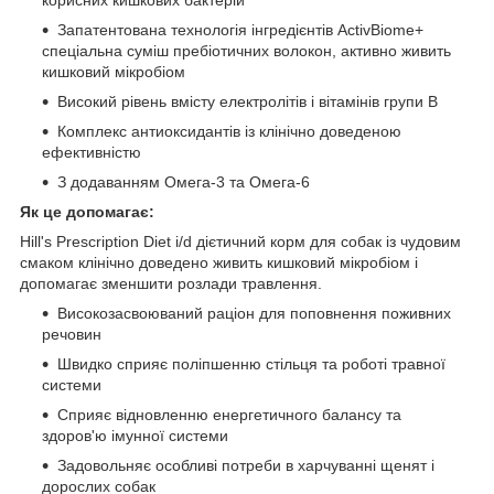
корисних кишкових бактерій
Запатентована технологія інгредієнтів ActivBiome+
спеціальна суміш пребіотичних волокон, активно живить
кишковий мікробіом
Високий рівень вмісту електролітів і вітамінів групи B
Комплекс антиоксидантів із клінічно доведеною
ефективністю
З додаванням Омега-3 та Омега-6
Як це допомагає:
Hill's Prescription Diet i/d дієтичний корм для собак із чудовим
смаком клінічно доведено живить кишковий мікробіом і
допомагає зменшити розлади травлення.
Високозасвоюваний раціон для поповнення поживних
речовин
Швидко сприяє поліпшенню стільця та роботі травної
системи
Сприяє відновленню енергетичного балансу та
здоров'ю імунної системи
Задовольняє особливі потреби в харчуванні щенят і
дорослих собак