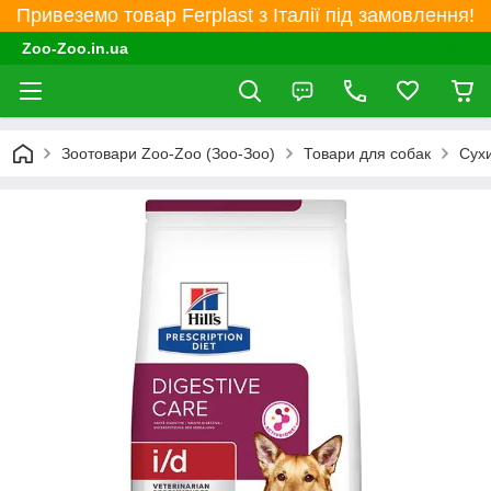
Привеземо товар Ferplast з Італії під замовлення!
Zoo-Zoo.in.ua
Зоотовари Zoo-Zoo (Зоо-Зоо)
Товари для собак
Сухи