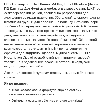
Hills Prescription Diet Canine i/d Dog Food Chicken (Хіллс
ПД Канін і/д Дог Фуд) для собак від захворювань ШКТ
це
легкопереварний раціон, спеціально розроблений для
зменшення розладів травлення. Збагачений електролітами та
вітамінами групи B для поповнення балансу нутрієнтів. Корм
зроблений із передовою технологією інгредієнтів ActivBiome+
— спеціальною сумішшю пребіотичних волокон, яка клінічно
доведено живить кишковий мікробіом для підтримки
здорового стільця та здоров'я травної системи*. Збагачений
незамінними омега-3 й омега-6 жирними кислотами та
комплексом антиоксидантів із клінічно підтвердженим
ефектом для підтримки здоров'я імунної системи*. Hill's
Prescription Diet i/d розроблений для підтримки здоров'я
травлення й задовольняє особливі потреби в харчуванні
цуценят і дорослих собак.
Апетитний паштет із чудовим смаком, який полюбить ваш
собака.
Як це працює:
Високозасвоювана формула сприяє легкому
засвоєнню поживних речовин.
Унікальна суміш пребіотиків сприяє активізації