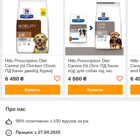
Hills Prescription Diet
Hills Prescription Diet
Hills
Canine j/d Chicken (Хіллс
Canine l/d (Хілс ПД Канін
Cani
ПД Канін джей/д Курка)
л/д) для собак під час
and 
для собак проти болів у
захворювань печінки та
д До
6 490
4 680
6 4
₴
₴
суглобах
ліпідозу
разі 
Купити
Купити
Про нас
98% позитивних з 100 відгуків за рік
Працює з 27.04.2020