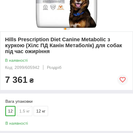
Hills Prescription Diet Canine Metabolic з
куркою (Хілс ПД Канін Метаболік) для собак
під час ожиріння
В наявності
Код: 2099/605942
Роздріб
7 361
₴
Вага упаковки
12
1.5 кг
12 кг
В наявності