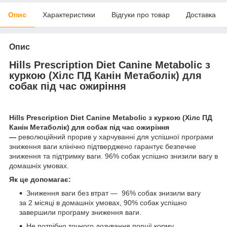
Опис
Характеристики
Відгуки про товар
Доставка
Опис
Hills Prescription Diet Canine Metabolic з
куркою (Хілс ПД Канін Метаболік) для
собак під час ожиріння
Hills Prescription Diet Canine Metabolic з куркою (Хілс ПД
Канін Метаболік) для собак під час ожиріння
—
революційний прорив у харчуванні для успішної програми
зниження ваги клінічно підтверджено гарантує безпечне
зниження та підтримку ваги. 96% собак успішно знизили вагу в
домашніх умовах.
Як це допомагає:
Зниження ваги без втрат — 96% собак знизили вагу
за 2 місяці в домашніх умовах, 90% собак успішно
завершили програму зниження ваги.
Не потрібно точного дозування порції корму