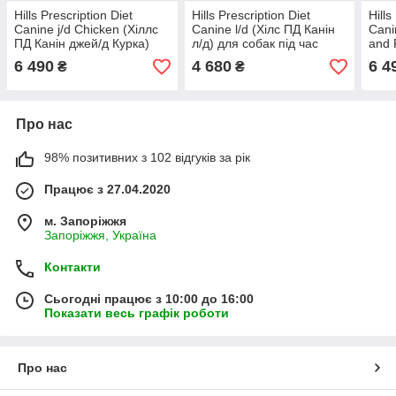
Hills Prescription Diet
Hills Prescription Diet
Hills
Canine j/d Chicken (Хіллс
Canine l/d (Хілс ПД Канін
Cani
ПД Канін джей/д Курка)
л/д) для собак під час
and 
для собак проти болів у
захворювань печінки та
д До
6 490
4 680
6 4
₴
₴
суглобах
ліпідозу
разі 
Про нас
98% позитивних з 102 відгуків за рік
Працює з 27.04.2020
м. Запоріжжя
Запоріжжя, Україна
Контакти
Сьогодні працює з 10:00 до 16:00
Показати весь графік роботи
Про нас