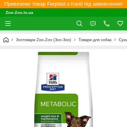
Привеземо товар Ferplast з Італії під замовлення!
Zoo-Zoo.in.ua
Зоотовари Zoo-Zoo (Зоо-Зоо)
Товари для собак
Сухи