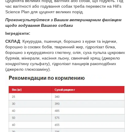
Цуценята великих порід, вагітних або собак, що годують. Під
час вагітності або годування собак треба перевести на Hill's
Science Plan для цуценят великих порід.
Проконсультуйтеся з Вашим ветеринарним фахівцем
щодо годування Вашого собаки
Інгредієнти:
СКЛАД
:
Кукурудза, пшениця, борошно з курки та індички,
борошно із соєвих бобів, тваринний жир, гідролізат білка,
борошно з кукурудзяного глютену, олія, суха пульпа цукрових
буряків, мінерали, насіння льону, свинячий хрящ (джерело
хондроїтину сульфату), гідролізат панцирів ракоподібних
(джерело глюкозаміну).