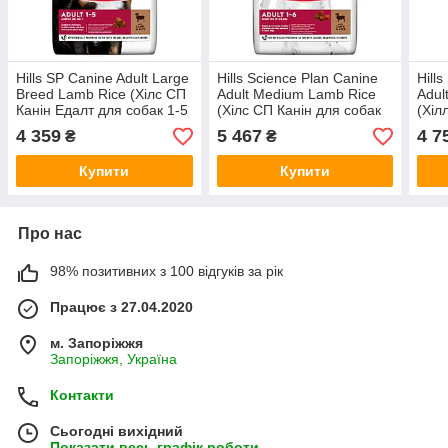
Hills SP Canine Adult Large
Hills Science Plan Canine
Hill
Breed Lamb Rice (Хілс СП
Adult Medium Lamb Rice
Adul
Канін Едалт для собак 1-5
(Хілс СП Канін для собак
(Хіл
років великих порід Ягня
середніх порід 1-6 років
соба
4 359
5 467
4 7
₴
₴
Рис)
Ягня Рис)
порі
Купити
Купити
Про нас
98% позитивних з 100 відгуків за рік
Працює з 27.04.2020
м. Запоріжжя
Запоріжжя, Україна
Контакти
Сьогодні вихідний
Показати весь графік роботи