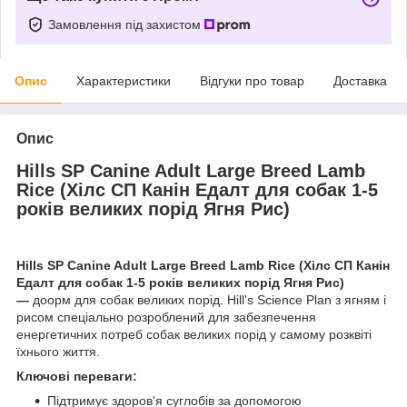
Замовлення під захистом
Опис
Характеристики
Відгуки про товар
Доставка
Опис
Hills SP Canine Adult Large Breed Lamb
Rice (Хілс СП Канін Едалт для собак 1-5
років великих порід Ягня Рис)
Hills SP Canine Adult Large Breed Lamb Rice (Хілс СП Канін
Едалт для собак 1-5 років великих порід Ягня Рис)
—
до
орм для собак великих порід. Hill's Science Plan з ягням і
рисом спеціально розроблений для забезпечення
енергетичних потреб собак великих порід у самому розквіті
їхнього життя.
Ключові переваги:
Підтримує здоров'я суглобів за допомогою