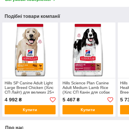
Подібні товари компанії
Hills SP Canine Adult Light
Hills Science Plan Canine
Hill
Large Breed Chicken (Хілс
Adult Medium Lamb Rice
Heal
СП Лайт) для великих 25+
(Хілс СП Канін для собак
Bree
собак 1-5 років за зайвої
середніх порід 1-6 років
Мобі
4 992
5 467
5 7
₴
₴
ваги
Ягня Рис)
вели
Купити
Купити
Про нас