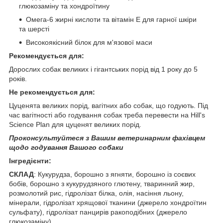
глюкозаміну та хондроїтину
Омега-6 жирні кислоти та вітамін Е для гарної шкіри
та шерсті
Високоякісний білок для м'язової маси
Рекомендується для:
Дорослих собак великих і гігантських порід від 1 року до 5
років.
Не рекомендується для:
Цуценята великих порід, вагітних або собак, що годують. Під
час вагітності або годування собак треба перевести на Hill's
Science Plan для цуценят великих порід.
Проконсультуйтеся з Вашим ветеринарним фахівцем
щодо годування Вашого собаки
Інгредієнти:
СКЛАД
:
Кукурудза, борошно з ягняти, борошно із соєвих
бобів, борошно з кукурудзяного глютену, тваринний жир,
розмолотий рис, гідролізат білка, олія, насіння льону,
мінерали, гідролізат хрящової тканини (джерело хондроїтин
сульфату), гідролізат панцирів ракоподібних (джерело
глюкозаміну).