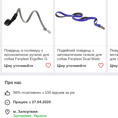
Повідець із полімеру з
Подвійний повідець з
Пові
ергономічною ручкою для
автоматичним гачком для
мет
собак Ferplast Ergoflex G
собак Ferplast Dual Matic
для 
(Ферпласт Ергофлекс Джі)
G (Ферпласт Дуал Матіс
(Фер
Ціну уточнюйте
Ціну уточнюйте
Цін
Джі)
Про нас
98% позитивних з 100 відгуків за рік
Працює з 27.04.2020
м. Запоріжжя
Запоріжжя, Україна