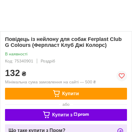
Повідець із нейлону для собак Ferplast Club
G Colours (Ферпласт Клуб Джі Колорс)
В наявності
Код: 75340901
Роздріб
132
₴
Мінімальна сума замовлення на сайті — 500 ₴
Купити
або
Купити з
Що таке купити з Пром?