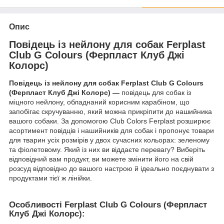
Опис
Повідець із нейлону для собак Ferplast
Club G Colours (Ферпласт Клуб Джі
Колорс)
Повідець із нейлону для собак Ferplast Club G Colours
(Ферпласт Клуб Джі Колорс) —
повідець для собак із
міцного нейлону, обладнаний корисним карабіном, що
запобігає скручуванню, який можна прикріпити до нашийника
вашого собаки. За допомогою Club Colors Ferplast розширює
асортимент повідців і нашийників для собак і пропонує товари
для тварин усіх розмірів у двох сучасних кольорах: зеленому
та фіолетовому. Який із них ви віддаєте перевагу? Виберіть
відповідний вам продукт, ви можете змінити його на свій
розсуд відповідно до вашого настрою й ідеально поєднувати з
продуктами тієї ж лінійки.
Особливості Ferplast Club G Colours (Ферпласт
Клуб Джі Колорс):