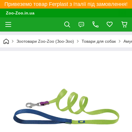
Привеземо товар Ferplast з Італії під замовлення!
Zoo-Zoo.in.ua
Зоотовари Zoo-Zoo (Зоо-Зоо)
Товари для собак
Амун