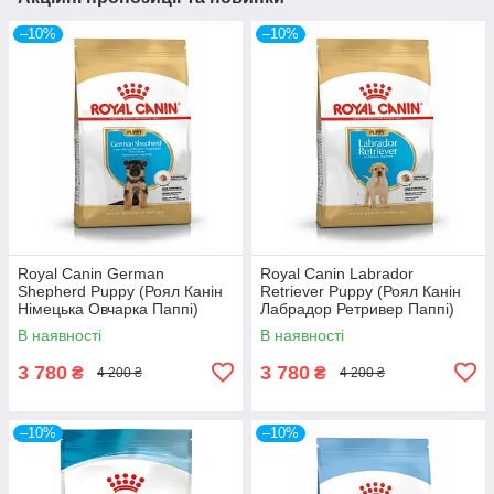
–10%
–10%
Royal Canin German
Royal Canin Labrador
Shepherd Puppy (Роял Канін
Retriever Puppy (Роял Канін
Німецька Овчарка Паппі)
Лабрадор Ретривер Паппі)
сухий корм для цуценят
сухий корм для цуценят
В наявності
В наявності
3 780
3 780
₴
₴
4 200 ₴
4 200 ₴
–10%
–10%