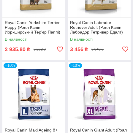
Royal Canin Yorkshire Terrier
Royal Canin Labrador
Puppy (Роял Канін
Retriever Adult (Роял Канін
Йоркширський Тер'єр Паппі)
Лабрадор Ретривер Едалт)
сухий корм для цуценят
сухий корм для дорослих
В наявності
В наявності
собак
2 935,80
3 456
₴
₴
3 262 ₴
3 840 ₴
–10%
–10%
Royal Canin Maxi Ageing 8+
Royal Canin Giant Adult (Роял