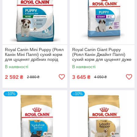
Royal Canin Mini Puppy (Роял
Royal Canin Giant Puppy
Канін Міні Паппі) сухий корм
(Роял Канін Джайнт Паппі)
для цуценят дрібних порід
сухий корм для цуценят дуже
великих порід
В наявності
В наявності
2 592
3 645
₴
₴
2 880 ₴
4 050 ₴
–10%
–10%