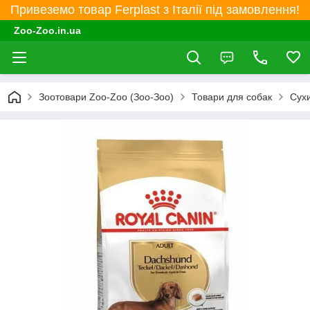
Привеземо товар Ferplast з Італії під замовлення!
Zoo-Zoo.in.ua
Зоотовари Zoo-Zoo (Зоо-Зоо)
Товари для собак
Сухи