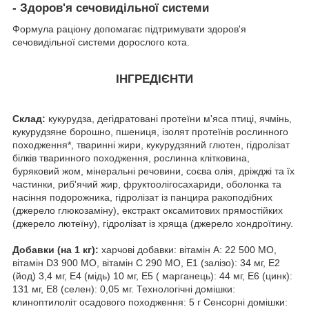
- Здоров'я сечовидільної системи
Формула раціону допомагає підтримувати здоров'я
сечовидільної системи дорослого кота.
ІНГРЕДІЄНТИ
Склад:
кукурудза, дегідратовані протеїни м'яса птиці, ячмінь,
кукурудзяне борошно, пшениця, ізолят протеїнів рослинного
походження*, тваринні жири, кукурудзяний глютен, гідролізат
білків тваринного походження, рослинна клітковина,
буряковий жом, мінеральні речовини, соєва олія, дріжджі та їх
частинки, риб'ячий жир, фруктоолігосахариди, оболонка та
насіння подорожника, гідролізат із панцира ракоподібних
(джерело глюкозаміну), екстракт оксамитових прямостійких
(джерело лютеїну), гідролізат із хряща (джерело хондроїтину.
Добавки (на 1 кг):
харчові добавки: вітамін A: 22 500 МО,
вітамін D3 900 МО, вітамін C 290 MO, E1 (залізо): 34 мг, E2
(йод) 3,4 мг, E4 (мідь) 10 мг, E5 ( марганець): 44 мг, E6 (цинк):
131 мг, E8 (селен): 0,05 мг. Технологічні домішки:
клиноптилоліт осадового походження: 5 г Сенсорні домішки: