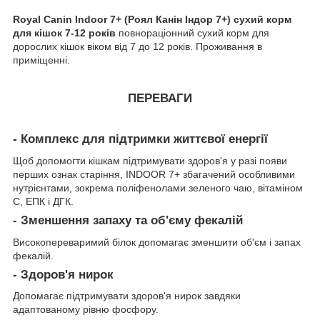
Royal Canin Indoor 7+ (Роял Канін Індор 7+) сухий корм
для кішок 7-12 років
повнораціонний сухий корм для
дорослих кішок віком від 7 до 12 років. Проживання в
приміщенні.
ПЕРЕВАГИ
- Комплекс для підтримки життєвої енергії
Щоб допомогти кішкам підтримувати здоров'я у разі появи
перших ознак старіння, INDOOR 7+ збагачений особливими
нутрієнтами, зокрема поліфенолами зеленого чаю, вітаміном
С, ЕПК і ДГК.
- Зменшення запаху та об'єму фекалій
Високопереваримий білок допомагає зменшити об'єм і запах
фекалій.
- Здоров'я нирок
Допомагає підтримувати здоров'я нирок завдяки
адаптованому рівню фосфору.