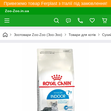
Привеземо товар Ferplast з Італії під замовлення!
Zoo-Zoo.in.ua
Зоотовари Zoo-Zoo (Зоо-Зоо)
Товари для котів
Сухий