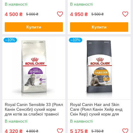
стерилізованих кішок 7-12
мейн-кун від 15 місяців
В наявності
В наявності
років
4 500
4 950
₴
₴
5 000 ₴
5 500 ₴
Купити
Купити
–10%
–10%
Royal Canin Sensible 33 (Роял
Royal Canin Hair and Skin
Канін Сенсібл) сухий корм
Care (Роял Канін Хейр енд
для котів за слабкої травної
Скін Кер) сухий корм для
системи з 12 міс.
кішок для шкіри та шерсті від
В наявності
В наявності
12 міс
4 320
5 175
₴
₴
4 800 ₴
5 750 ₴