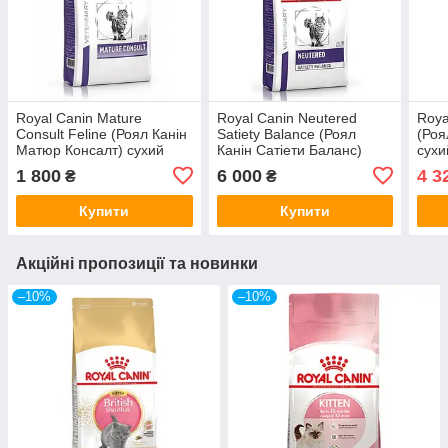
Royal Canin Mature
Royal Canin Neutered
Roya
Consult Feline (Роял Канін
Satiety Balance (Роял
(Роя
Матюр Консалт) сухий
Канін Сатіети Баланс)
сухи
корм для активних кішок
сухий корм для
стер
1 800
6 000
4 3
₴
₴
від 7 років
стерилізованих кішок від 7
12 м
років
Купити
Купити
Акційні пропозиції та новинки
–10%
–10%