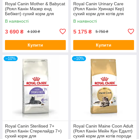
Royal Canin Mother & Babycat
Royal Canin Urinary Care
(Роял Канін Мазер енд
(Роял Канін Уринарі Кер)
Бебікет) сухий корм для
сухий корм для котів для
кошенят, вагітних і кішок, що
сечовидільної системи від 12
В наявності
В наявності
годують
міс
3 690
5 175
₴
₴
4 100 ₴
5 750 ₴
Купити
Купити
–10%
–10%
Royal Canin Sterilised 7+
Royal Canin Maine Coon Adult
(Роял Канін Стерелайдз 7+)
(Роял Канін Мейн Кун Едалт)
сухий корм для
сухий корм для котів породи