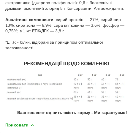
екстракт чаю (джерело поліфенолів): 0,6 г. Зоотехнічні
домішки: амонічний хлорид 5 г Консерванти. Антиоксиданти.
Аналітичні компоненти
: сирий протеїн — 27%; сирий жир —
13%; сира зола — 6,9%; сира клітковина — 3,6%; фосфор —
0,75%; в 1 кг: ЕПК/ДГК — 3,8 г.
*L.I.P. - білки, відібрані за принципом оптимальної
засвоюваності.
РЕКОМЕНДАЦІЇ ЩОДО КОМЛЕНІЮ
Ваш кошенят оцінить якість корму - Ми гарантуємо!
Приховати