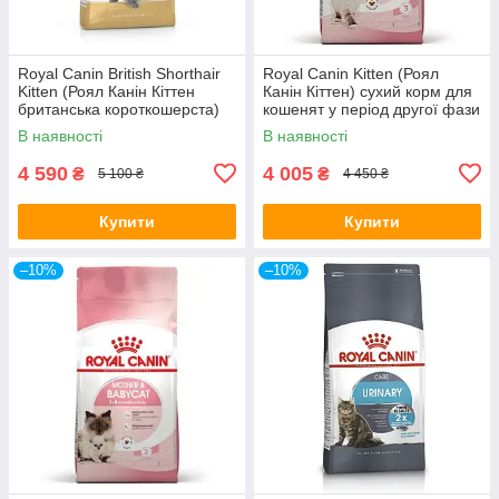
Royal Canin British Shorthair
Royal Canin Kitten (Роял
Kitten (Роял Канін Кіттен
Канін Кіттен) сухий корм для
британська короткошерста)
кошенят у період другої фази
сухий корм для кошенят
росту
В наявності
В наявності
4 590
4 005
₴
₴
5 100 ₴
4 450 ₴
Купити
Купити
–10%
–10%