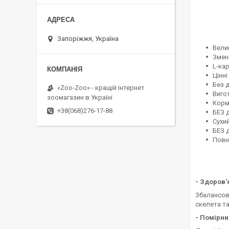
Запоріжжя, Україна
Велик
Змен
L-кар
Цінн
Без 
«Zoo-Zoo» - кращій інтернет
Виго
зоомагазин в Україні
Корм 
+38(068)276-17-88
БЕЗ 
Сухи
БЕЗ д
Повн
- Здоров'
Збалансова
скелета та
- Помірни