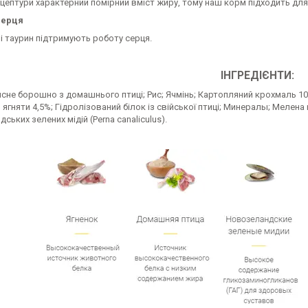
ецептури характерний помірний вміст жиру, тому наш корм підходить дл
серця
 і таурин підтримують роботу серця.
ІНГРЕДІЄНТИ:
сне борошно з домашнього птиці; Рис; Ячмінь; Картопляний крохмаль 10,
ягняти 4,5%; Гідролізований білок із свійської птиці; Минералы; Мелена
ських зелених мідій (Perna canaliculus).