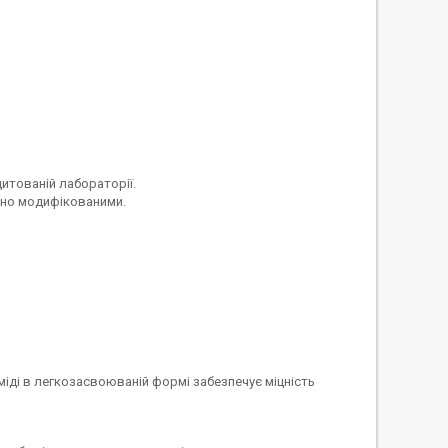
итованій лабораторії.
ично модифікованими.
міді в легкозасвоюваній формі забезпечує міцність