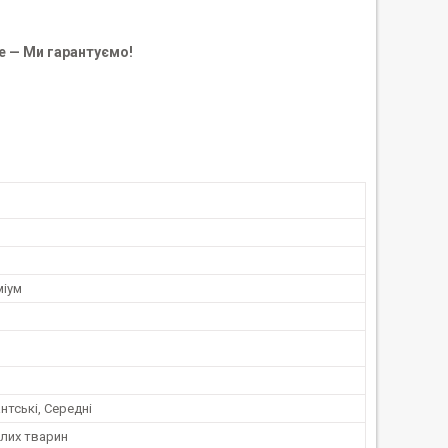
е — Ми гарантуємо!
міум
антські, Середні
лих тварин