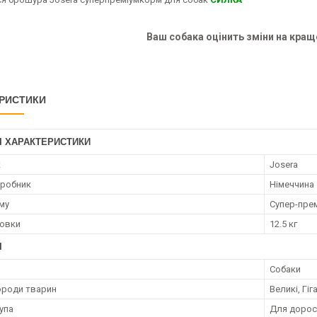
Ваш собака оцінить зміни на кращ
РИСТИКИ
І ХАРАКТЕРИСТИКИ
к
Josera
иробник
Німеччина
му
Супер-пре
ковки
12.5 кг
І
Собаки
ороди тварин
Великі, Гіг
упа
Для дорос