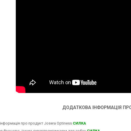
ДОДАТКОВА ІНФОРМАЦІЯ ПРО
інформація про продукт Josera Optiness
СИЛКА
я брошура Josera суперпреміумкорм для собак
СИЛКА