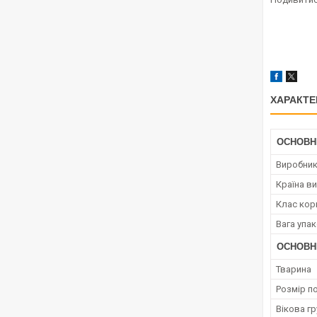
ХАРАКТЕ
ОСНОВН
Виробни
Країна в
Клас кор
Вага упа
ОСНОВН
Тварина
Розмір п
Вікова гр