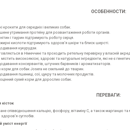
ОСОБЕННОСТИ:
і крокети для середніх і великих собак.
шене утримання протеїну для розвантаження роботи органів.
нітин і таурин підтримують роботу серця.
і жирні кислоти підтримують здоров'я шкіри та блиск шерсті.
додавання кукурудзи.
товляється в Німеччині та проходить ретельну перевірку у власній акред
містить високоякісні, здорові та натуральні інгредієнти, які не є генет
додавання консервантів, штучних барвників і ароматизаторів.
й корм для собак Josera не схильний до тварин.
одавання пшениці, сої, цукру та молочних продуктів.
оцінний сухий корм для дорослих собак.
ПЕРЕВАГИ:
я кісток
не співвідношення кальцію, фосфору, вітаміну С, а також марганцю та 
 здоров'я суглобів.
й уміст енергії