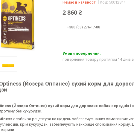
Немає в наявності
Код:
50012844
2 860 ₴
+380 (68) 276-17-88
повернення товару протягом 14 днів
з
Optiness (Йозера Оптинес) сухий корм для доросл
дзи
tiness (Йозера Оптинес) сухий корм для дорослих собак середніх і 
протеїну без кукурудзи.
tiness
особлива рецептура на щодень забезпечує наших вимогливих чотир
углеводів, крім кукурудзи, забезпечують найкраще споживання корму. Д
тварини.