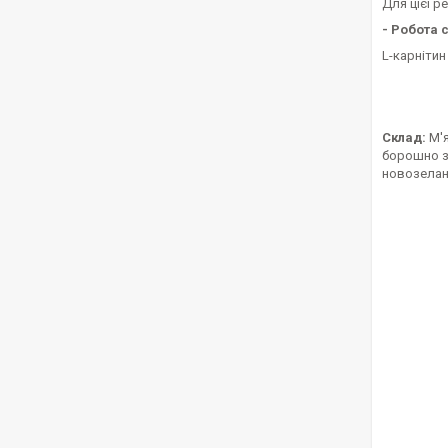
Для цієї р
- Робота 
L-карнітин
Склад:
М'я
борошно з 
новозеланд