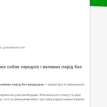
а домовленістю
их собак середніх і великих порід без
великих порід без кукурудзи —
рецептура зі зменшеною
иногих усім необхідним. Ягня високого класу та цінні
о того ж зменшений вміст протеїну усуває навантаження