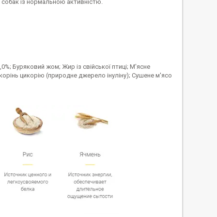
я собак із нормальною активністю.
0%; Буряковий жом; Жир із свійської птиці; М'ясне
 корінь цикорію (природне джерело інуліну); Сушене м'ясо