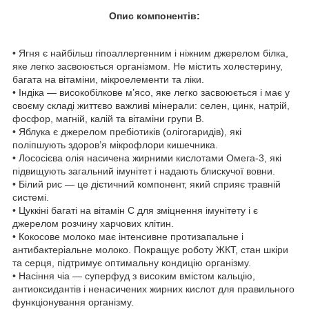
Опис компонентів:
• Ягня є найбільш гіпоаллергенним і ніжним джерелом білка,
яке легко засвоюється організмом. Не містить холестерину,
багата на вітаміни, мікроелементи та ліки.
• Індіка — високобілкове м’ясо, яке легко засвоюється і має у
своєму складі життєво важливі мінерали: селен, цинк, натрій,
фосфор, магній, калій та вітаміни групи В.
• Яблука є джерелом пребіотиків (олігогаридів), які
поліпшують здоров’я мікрофлори кишечника.
• Лососієва олія насичена жирними кислотами Омега-3, які
підвищують загальний імунітет і надають блискучої вовни.
• Білий рис — це дієтичний компонент, який сприяє травній
системі.
• Цуккіні багаті на вітамін С для зміцнення імунітету і є
джерелом розчину харчових клітин.
• Кокосове молоко має інтенсивне протизапальне і
антибактеріальне молоко. Покращує роботу ЖКТ, стан шкіри
та серця, підтримує оптимальну кондицію організму.
• Насіння чіа — суперфуд з високим вмістом кальцію,
антиоксидантів і ненасичених жирних кислот для правильного
функціонування організму.