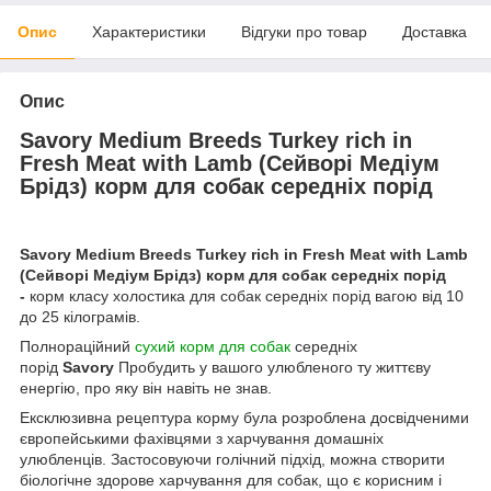
Опис
Характеристики
Відгуки про товар
Доставка
Опис
Savory Medium Breeds Turkey rich in
Fresh Meat with Lamb (Сейворі Медіум
Брідз) корм для собак середніх порід
Savory Medium Breeds Turkey rich in Fresh Meat with Lamb
(Сейворі Медіум Брідз) корм для собак середніх порід
-
корм класу холостика для собак середніх порід вагою від 10
до 25 кілограмів.
Полнораційний
сухий корм для собак
середніх
порід
Savory
Пробудить у вашого улюбленого ту життєву
енергію, про яку він навіть не знав.
Ексклюзивна рецептура корму була розроблена досвідченими
європейськими фахівцями з харчування домашніх
улюбленців. Застосовуючи голічний підхід, можна створити
біологічне здорове харчування для собак, що є корисним і