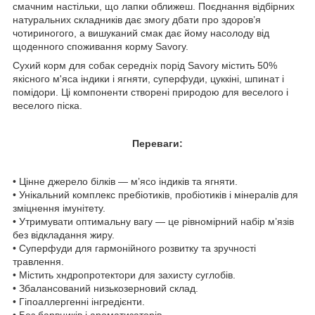
смачним настільки, що лапки оближеш. Поєднання відбірних
натуральних складників дає змогу дбати про здоров’я
чотириногого, а вишуканий смак дає йому насолоду від
щоденного споживання корму Savory.
Сухий корм для собак середніх порід Savory містить 50%
якісного м'яса індики і ягняти, суперфуди, цуккіні, шпинат і
помідори. Ці компоненти створені природою для веселого і
веселого піска.
Переваги:
• Цінне джерело білків — м’ясо індиків та ягняти.
• Унікальний комплекс пребіотиків, пробіотиків і мінералів для
зміцнення імунітету.
• Утримувати оптимальну вагу — це рівномірний набір м’язів
без відкладання жиру.
• Суперфуди для гармонійного розвитку та зручності
травлення.
• Містить хндропротектори для захисту суглобів.
• Збалансований низькозерновий склад.
• Гіпоаллергенні інгредієнти.