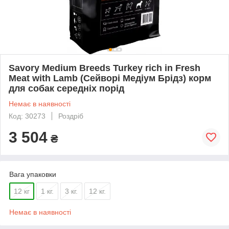
Savory Medium Breeds Turkey rich in Fresh
Meat with Lamb (Сейворі Медіум Брідз) корм
для собак середніх порід
Немає в наявності
Код: 30273
Роздріб
3 504
₴
Вага упаковки
12 кг
1 кг.
3 кг.
12 кг.
Немає в наявності