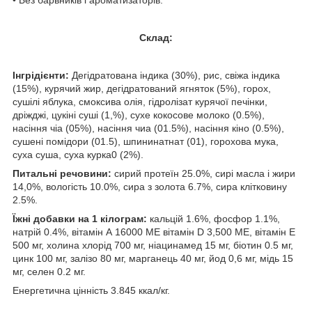
• Без барвників і ароматизаторів.
Склад:
Інгрідієнти:
Дегідратована індика (30%), рис, свіжа індика
(15%), курячий жир, дегідратований ягняток (5%), горох,
сушілі яблука, смоксива олія, гідролізат курячої печінки,
дріжджі, цукіні суші (1,%), сухе кокосове молоко (0.5%),
насіння чіа (05%), насіння чиа (01.5%), насіння кіно (0.5%),
сушені помідори (01.5), шпининатнат (01), горохова мука,
суха суша, суха курка0 (2%).
Питальні речовини:
сирий протеїн 25.0%, сирі масла і жири
14,0%, вологість 10.0%, сира з золота 6.7%, сира клітковину
2.5%.
Їжні добавки на 1 кілограм:
кальцій 1.6%, фосфор 1.1%,
натрій 0.4%, вітамін А 16000 МЕ вітамін D 3,500 МЕ, вітамін E
500 мг, холина хлорід 700 мг, ніацинамед 15 мг, біотин 0.5 мг,
цинк 100 мг, залізо 80 мг, марганець 40 мг, йод 0,6 мг, мідь 15
мг, селен 0.2 мг.
Енергетична цінність 3.845 ккал/кг.