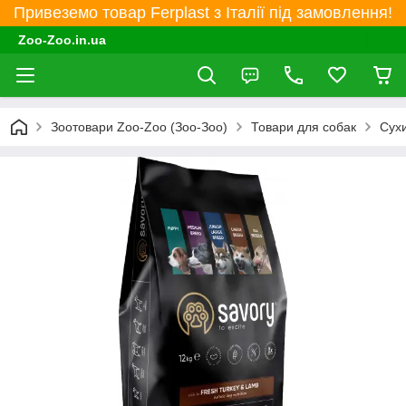
Привеземо товар Ferplast з Італії під замовлення!
Zoo-Zoo.in.ua
Зоотовари Zoo-Zoo (Зоо-Зоо)
Товари для собак
Сухи