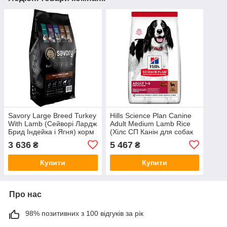
Savory Large Breed Turkey
Hills Science Plan Canine
With Lamb (Сейворі Лардж
Adult Medium Lamb Rice
Брид Індейка і Ягня) корм
(Хілс СП Канін для собак
для собак великих порід
середніх порід 1-6 років
3 636
5 467
₴
₴
Ягня Рис)
Купити
Купити
Про нас
98% позитивних з 100 відгуків за рік