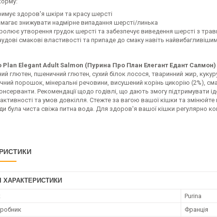
корму:
римує здоров'я шкіри та красу шерсті
магає знижувати надмірне випадання шерсті/линька
ролює утворення грудок шерсті та забезпечує виведення шерсті з трав
чудові смакові властивості та припаде до смаку навіть найвибагливіши
o Plan Elegant Adult Salmon (Пурина Про План Елегант Едант Салмон)
ий глютен, пшеничний глютен, сухий білок лосося, тваринний жир, кукур
єчний порошок, мінеральні речовини, висушений корінь цикорію (2%), с
консерванти. Рекомендації щодо годівлі, що дають змогу підтримувати 
ї активності та умов довкілля. Стежте за вагою вашої кішки та змінюйте 
и була чиста свіжа питна вода. Для здоров'я вашої кішки регулярно ко
РИСТИКИ
І ХАРАКТЕРИСТИКИ
к
Purina
иробник
Франція