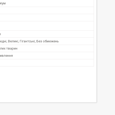
міум
и
едні, Великі, Гігантські, Без обмежень
лих тварин
ивлення