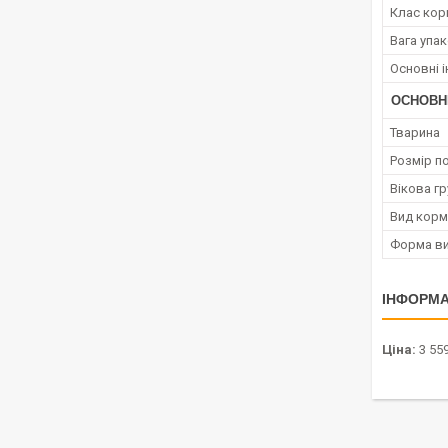
Клас кор
Вага упа
Основні і
ОСНОВН
Тварина
Розмір п
Вікова гр
Вид корм
Форма ви
ІНФОРМА
Ціна:
3 559