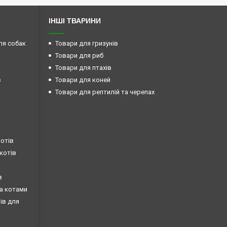
ІНШІ ТВАРИНИ
ля собак
Товари для гризунів
Товари для риб
Товари для птахів
в
Товари для коней
Товари для рептилій та черепах
котів
 котів
в
за котами
тів для