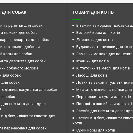
 ДЛЯ СОБАК
ТОВАРИ ДЛЯ КОТІВ
ія та рулетки для собак
Вітаміни та кормові добавки д
та лежаки для собак
Вологий корм для котів
нарні препарати для собак
Дверцята для котів
ни та кормові добавки
Будиночки та лежаки для коті
й корм для собак
Замінник молока для кошенят
и та дверцята для собак
Іграшки для котів
ики собачого молока
Кігтеточки та меблі для котів
и для собак
Ласощі для котів
 для собак
Лотки та закриті туалети для 
 годівниці, напувалки для собак
Миски, годівниці та поїлки для
ля собак
Переноски та сумки для котів
 для гігієни та догляду за
Повідці та нашийники для коті
и
Засоби для гігієни та догляду 
від бліх, кліщів та глистів для
Засоби від бліх, кліщів та глис
котів
та перенесення для собак
Сухий корм для котів