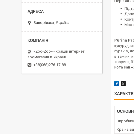
Переваги 
Підт
Допо
Конт
Запоріжжя, Україна
Має 
Purina Pr
кукурудзян
буряків, я
«Zoo-Zoo» - кращій інтернет
вітаміни, 
зоомагазин в Україні
тварини, ї
+38(068)276-17-88
кота завжд
ХАРАКТЕ
ОСНОВН
Виробни
Країна в