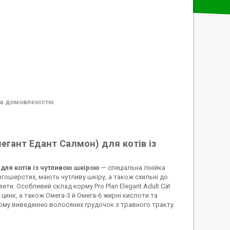
а домовленістю
легант Едант Салмон) для котів із
 для котів із чутливою шкірою
— спеціальна лінійка
вгошерстих, мають чутливу шкіру, а також схильні до
ти. Особливий склад корму Pro Plan Elegant Adult Cat
 цинк, а також Омега-3 й Омега-6 жирні кислоти та
ному виведенню волосяних грудочок з травного тракту.