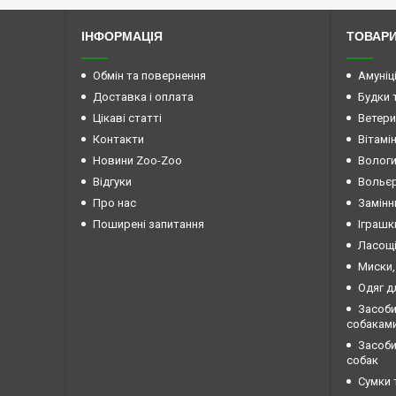
ІНФОРМАЦІЯ
ТОВАРИ
Обмін та повернення
Амуніц
Доставка і оплата
Будки 
Цікаві статті
Ветери
Контакти
Вітамі
Новини Zoo-Zoo
Вологи
Відгуки
Вольєр
Про нас
Замінн
Поширені запитання
Іграшк
Ласощі
Миски,
Одяг д
Засоби
собакам
Засоби 
собак
Сумки 