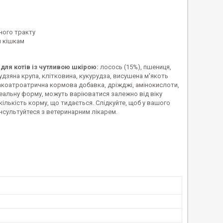
ного тракту
м кішкам
 для котів із чутливою шкірою:
лосось (15%), пшениця,
удзяна крупа, клітковина, кукурудза, висушена м'якоть
макоатроатрична кормова добавка, дріжджі, амінокислоти,
ідеальну форму, можуть варіюватися залежно від віку
кількість корму, що тидається. Слідкуйте, щоб у вашого
нсультуйтеся з ветеринарним лікарем.