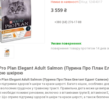
Немає в наявності
Код:
12434317
3 559 ₴
+380 (68) 276-17-88
повернення товару протягом 14 днів
з
Pro Plan Elegant Adult Salmon (Пурина Про План Е
ою шкірою
o Plan Elegant Adult Salmon (Пурина Про План Елегант Едант Салмон)
 підтримки здоров'я шкіри та краси шерсті. Багато кішок, особливо до
волосяних грудочок у травному тракті. Правильна дієта може це виправи
і необхідні поживні речовини, включно з вітамінами групи B, вітаміном Е,
. Що сприяє підтримці здоров'я шкіри та краси шерсті, а також безпеч