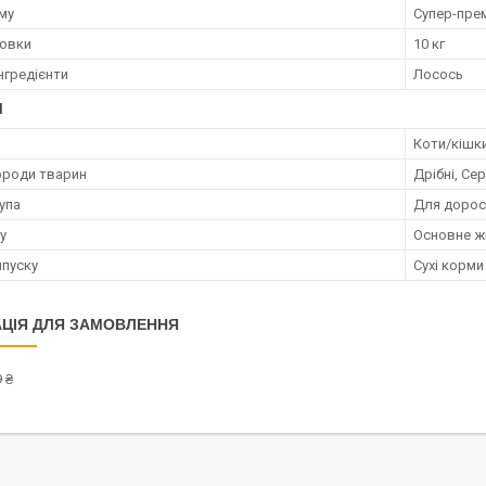
му
Супер-пре
ковки
10 кг
нгредієнти
Лосось
І
Коти/кішк
ороди тварин
Дрібні, Сер
упа
Для дорос
у
Основне ж
пуску
Сухі корми
ЦІЯ ДЛЯ ЗАМОВЛЕННЯ
 ₴