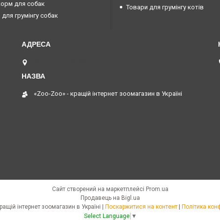
корм для собак
Товари для грумінгу котів
 для грумінгу собак
Запоріжжя, Україна
«Zoo-Zoo» - кращій інтернет зоомагазин в Україні
Сайт створений на маркетплейсі
Prom.ua
Продавець на Bigl.ua
«Zoo-Zoo» - кращій інтернет зоомагазин в Україні |
Поскаржитися на контент
|
Політика кон
Select Language
▼