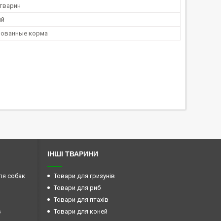
 тварин
ий
рованные корма
ІНШІ ТВАРИНИ
ля собак
Товари для гризунів
Товари для риб
Товари для птахів
в
Товари для коней