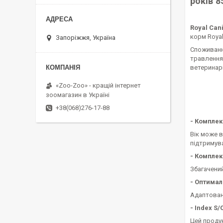
років 8
Royal Can
корм Royal
Запоріжжя, Україна
Споживання
травлення.
ветеринарн
«Zoo-Zoo» - кращій інтернет
зоомагазин в Україні
+38(068)276-17-88
- Комплек
Вік може 
підтримув
- Комплек
Збагачений
- Оптимал
Адаптовани
- Index S/
Цей продук