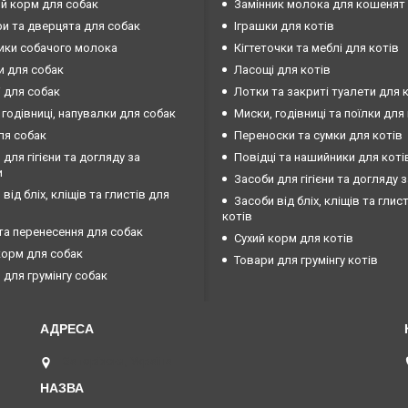
й корм для собак
Замінник молока для кошенят
и та дверцята для собак
Іграшки для котів
ики собачого молока
Кігтеточки та меблі для котів
и для собак
Ласощі для котів
 для собак
Лотки та закриті туалети для 
 годівниці, напувалки для собак
Миски, годівниці та поїлки для
ля собак
Переноски та сумки для котів
 для гігієни та догляду за
Повідці та нашийники для коті
и
Засоби для гігієни та догляду 
від бліх, кліщів та глистів для
Засоби від бліх, кліщів та глис
котів
та перенесення для собак
Сухий корм для котів
корм для собак
Товари для грумінгу котів
 для грумінгу собак
Запоріжжя, Україна