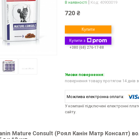
В наявності
Код:
40900019
720 ₴
Купити
Купити з
+380 (68) 276-17-88
повернення товару протягом 14 днів
з
У компанії підключені електронні пла
сайту.
anin Mature Consult (Роял Канін Матр Консалт) в