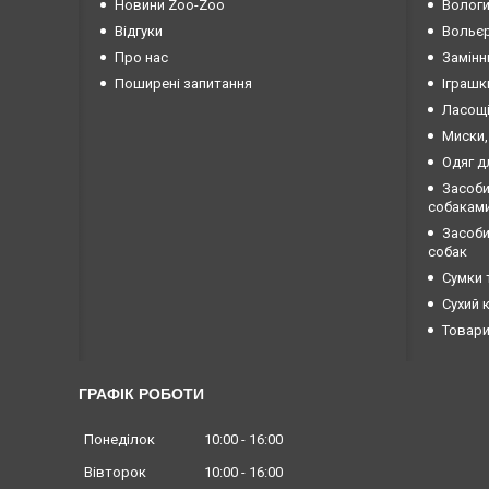
Новини Zoo-Zoo
Вологи
Відгуки
Вольєр
Про нас
Замінн
Поширені запитання
Іграшк
Ласощі
Миски,
Одяг д
Засоби
собакам
Засоби 
собак
Сумки 
Сухий 
Товари
ГРАФІК РОБОТИ
Понеділок
10:00
16:00
Вівторок
10:00
16:00