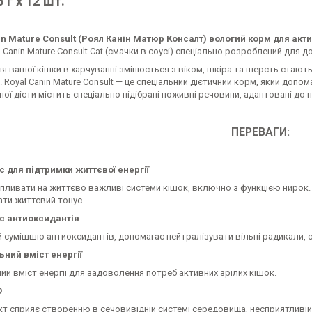
5 г х 12 шт.
in Mature Consult (Роял Канін Матюр Консалт) вологий корм для акти
 Canin Mature Consult Cat (смачки в соусі) спеціально розроблений для до
 вашої кішки в харчуванні змінюється з віком, шкіра та шерсть стают
 Royal Canin Mature Consult — це спеціальний дієтичний корм, який допом
ої дієти містить спеціально підібрані поживні речовини, адаптовані до п
ПЕРЕВАГИ:
с для підтримки життєвої енергії
впливати на життєво важливі системи кішок, включно з функцією нирок.
ати життєвий тонус.
с антиоксидантів
 сумішшю антиоксидантів, допомагає нейтралізувати вільні радикали, сп
ьний вміст енергії
й вміст енергії для задоволення потреб активних зрілих кішок.
O
т сприяє створенню в сечовивідній системі середовища, несприятливій 