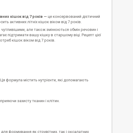
вних кішок від 7 років —
це консервований дієтичний
сить активних літніх кішок віком від 7 років.
ь чутливішими, але також змінюються обмін речовин і
агає підтримати вашу кішку в старшому віці. Рецепт цієї
отреб кішок віком від 7 років.
 Ця формула містить нутрієнти, які допомагають
рияючи захисту тканин і клітин.
для формування як струвітних, так і оксалатних