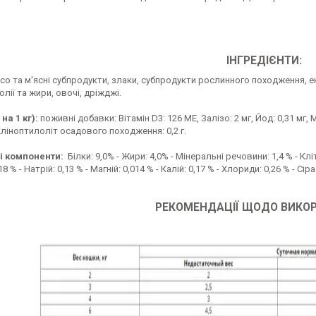
ІНГРЕДІЄНТИ:
ясо та м'ясні субпродукти, злаки, субпродукти рослинного походження, 
олії та жири, овочі, дріжджі.
на 1 кг):
поживні добавки: Вітамін D3: 126 ME, Залізо: 2 мг, Йод: 0,31 мг, Мі
ліноптилоліт осадового походження: 0,2 г.
і компоненти:
Білки: 9,0% - Жири: 4,0% - Мінеральні речовини: 1,4 % - Клі
18 % - Натрій: 0,13 % - Магній: 0,014 % - Калій: 0,17 % - Хлориди: 0,26 % - Сіра
РЕКОМЕНДАЦІЇ ЩОДО ВИКО