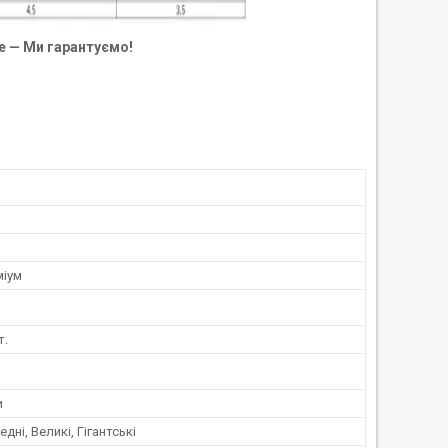
е — Ми гарантуємо!
міум
т.
и
едні, Великі, Гігантські