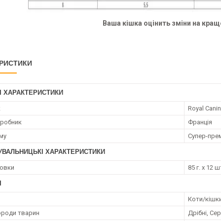
Ваша кішка оцінить зміни на кращ
РИСТИКИ
І ХАРАКТЕРИСТИКИ
к
Royal Canin
иробник
Франція
му
Супер-пре
УВАЛЬНИЦЬКІ ХАРАКТЕРИСТИКИ
ковки
85 г. х 12 ш
І
Коти/кішк
ороди тварин
Дрібні, Сер