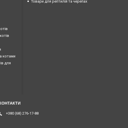
Товари для рептилій та черепах
котів
 котів
в
за котами
тів для
+380 (68) 276-17-88