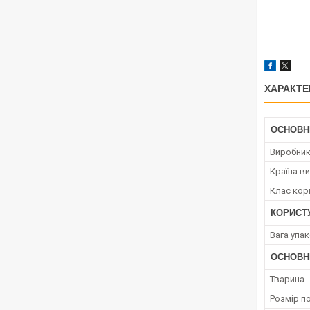
ХАРАКТЕ
ОСНОВН
Виробни
Країна в
Клас кор
КОРИСТ
Вага упа
ОСНОВН
Тварина
Розмір п