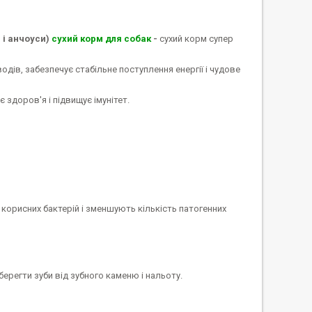
 і анчоуси)
сухий корм для собак
-
сухий корм супер
дів, забезпечує стабільне поступлення енергії і чудове
здоров'я і підвищує імунітет.
корисних бактерій і зменшують кількість патогенних
ерегти зуби від зубного каменю і нальоту.