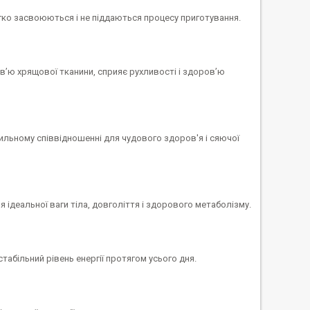
гко засвоюються і не піддаються процесу приготування.
’ю хрящової тканини, сприяє рухливості і здоров’ю
ильному співвідношенні для чудового здоров'я і сяючої
ідеальної ваги тіла, довголіття і здорового метаболізму.
табільний рівень енергії протягом усього дня.