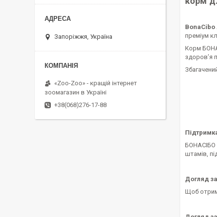
корм д
BonaCibo 
преміум кл
Запоріжжя, Україна
Корм БОНАС
здоров’я 
Збагачений
«Zoo-Zoo» - кращій інтернет
зоомагазин в Україні
+38(068)276-17-88
Підтримка
БОНАСІБО Е
штамів, пі
Догляд з
Щоб отрима
Догляд з