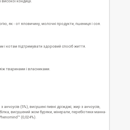
 високої кондиції.
ію, як - от яловичину, молочні продукти, пшениця і соя.
м і котам підтримувати здоровий спосіб життя.
між тваринами і власниками.
 анчоусів (5%), висушені пивні дріжджі, жир з анчоусів,
білка, висушений жом буряки, мінерали, перебіотики манна-
Phenomind™ (0,024%).