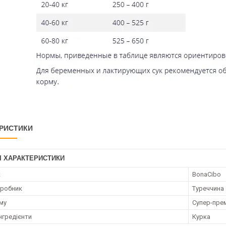
РИСТИКИ
І ХАРАКТЕРИСТИКИ
к
BonaCibo
иробник
Туреччина
му
Супер-пре
нгредієнти
Курка