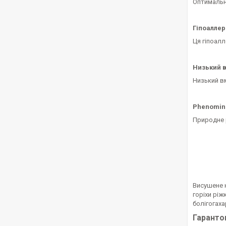
Оптимальни
Гіпоалле
Ця гіпоалл
Низький в
Низький в
Phenomin
Природне р
Висушене к
горіхи ріж
болігогаха
Гаранто