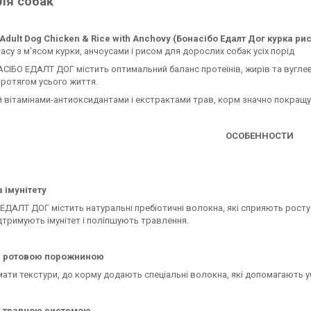
ля собак
Adult Dog Chicken & Rice with Anchovy (Бонасібо Едалт Дог курка рис
асу з м'ясом курки, анчоусами і рисом для дорослих собак усіх порід
ІБО ЕДАЛТ ДОГ містить оптимальний баланс протеїнів, жирів та вуглево
протягом усього життя.
 вітамінами-антиоксидантами і екстрактами трав, корм значно покращує 
ОСОБЕННОСТИ
 імунітету
ДАЛТ ДОГ містить натуральні пребіотичні волокна, які сприяють росту 
дтримують імунітет і поліпшують травлення.
а ротовою порожниною
ти текстури, до корму додають спеціальні волокна, які допомагають уб
а травною системою