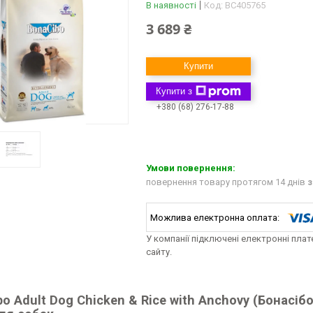
В наявності
Код:
BC405765
3 689 ₴
Купити
Купити з
+380 (68) 276-17-88
повернення товару протягом 14 днів
з
У компанії підключені електронні пла
сайту.
o Adult Dog Chicken & Rice with Anchovy (Бонасіб