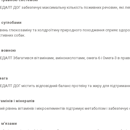
ЕДАЛТ ДОГ забезпечує максимальну кількість поживних речовин, які ле
а суглобами
івень глюкозаміну та холдроїтину природного походження сприяє здоров
ктивних собак.
а вовною
ДАЛТ Збагатився вітамінами, амінокислотами, омега-6 і Омега-3 в прав
вага
ДАЛТ ДОГ містить відповідний баланс протеїну та жиру для підтримання 
тамінів і мінералів
й рівень вітамінів і мікроелементів підтримує метаболізм і забезпечує с
 м’язами