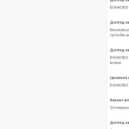
БОНАСІБО 
Догляд з
Високий р
суглобів а
Догляд з
БОНАСІБО Е
вовни.
Ідеальна 
БОНАСІБО Е
Баланс ві
Оптимальни
Догляд за