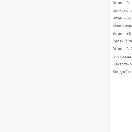
Вітамін B1 
Цинк (хелат
Вітамін B2 
Марганець 
Вітамін B6 
Селен (сіле
Вітамін B12
Глюкозамін
Пантотенов
Хондроїтин