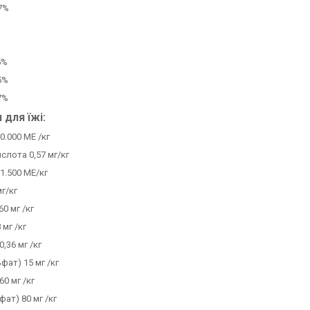
7%
5%
5%
7%
для їжі:
0.000 МЕ /кг
слота 0,57 мг/кг
 1.500 МЕ/кг
мг/кг
60 мг /кг
 мг /кг
0,36 мг /кг
фат) 15 мг /кг
60 мг /кг
фат) 80 мг /кг