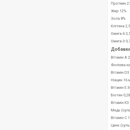
Протеин 2
Жир 12%
Зола 8%
Клітина 2,
Омега-6 3,
Омега-3 0,
Добавки 
Вітамін A 2
Фолієва ки
Вітамін D3
Ніацин 16 
Вітамін E 3
Біотин 0,28
Вітамін K3 
Медь (суль
Вітамін C 1
Цинк (суль