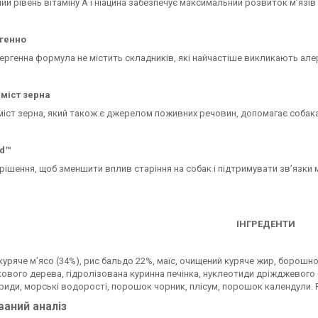
й рівень вітаміну А і ніацина забезпечує максимальний розвиток м’язів і
ргенно
ергенна формула не містить складників, які найчастіше викликають алерг
міст зерна
міст зерна, який також є джерелом поживних речовин, допомагає собака
d™
ішення, щоб зменшити вплив старіння на собак і підтримувати зв’язки 
ІНГРЕДЕНТИ
уряче м’ясо (34%), рис бальдо 22%, маїс, очищений куряче жир, борошно з
кового дерева, гідролізована куринна печінка, нуклеотиди дріжджевого 
риди, морські водорості, порошок чорник, плісум, порошок календули. 
ваний аналіз