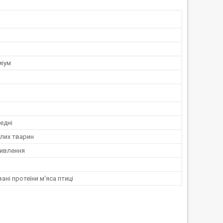
міум
редні
лих тварин
ивлення
ані протеїни м'яса птиці