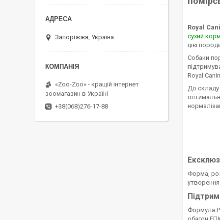
помірс
Royal Can
сухий кор
Запоріжжя, Україна
цієї пород
Собаки по
підтримува
Royal Can
«Zoo-Zoo» - кращій інтернет
До складу 
зоомагазин в Україні
оптимальни
нормалізац
+38(068)276-17-88
Ексклюз
Форма, ро
утворення 
Підтримк
Формула PO
обагон ЕПК