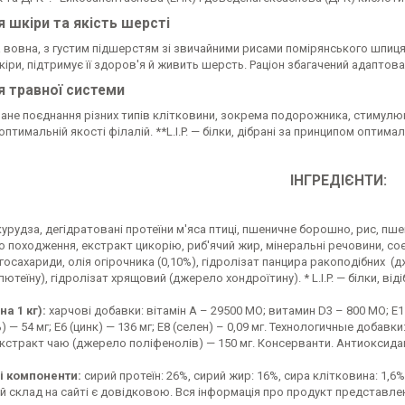
 шкіри та якість шерсті
 вовна, з густим підшерстям зі звичайними рисами помірянського шпиц
іри, підтримує її здоров'я й живить шерсть. Раціон збагачений адаптова
я травної системи
не поєднання різних типів клітковини, зокрема подорожника, стимулюют
птимальній якості філалій. **L.I.P. — білки, дібрані за принципом оптим
ІНГРЕДІЄНТИ:
урудза, дегідратовані протеїни м'яса птиці, пшеничне борошно, рис, пшен
 походження, екстракт цикорію, риб'ячий жир, мінеральні речовини, соє
осахариди, олія огірочника (0,10%), гідролізат панцира ракоподібних 
ютеїну), гідролізат хрящовий (джерело хондроїтину). * L.I.P. — білки, в
а 1 кг):
харчові добавки: вітамін А – 29500 MO; витамин D3 – 800 МО; E1 (за
) — 54 мг; Е6 (цинк) — 136 мг; Е8 (селен) – 0,09 мг. Технологичные доба
екстракт чаю (джерело поліфенолів) — 150 мг. Консерванти. Антиоксида
і компоненти:
сирий протеїн: 26%, сирий жир: 16%, сира клітковина: 1,6%
й склад на сайті є довідковою. Вся інформація про продукт представле