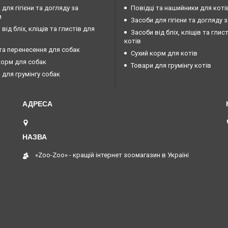
 для гігієни та догляду за
Повідці та нашийники для коті
и
Засоби для гігієни та догляду 
від бліх, кліщів та глистів для
Засоби від бліх, кліщів та глис
котів
та перенесення для собак
Сухий корм для котів
корм для собак
Товари для грумінгу котів
 для грумінгу собак
Запоріжжя, Україна
«Zoo-Zoo» - кращій інтернет зоомагазин в Україні