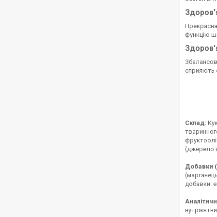
Здоров'я
Прекрасна
функцію шк
Здоров'
Збалансова
сприяють о
Склад:
Кук
тваринного
фруктооліг
(джерело л
Добавки (н
(марганець
добавки: 
Аналітичн
нутрієнтни