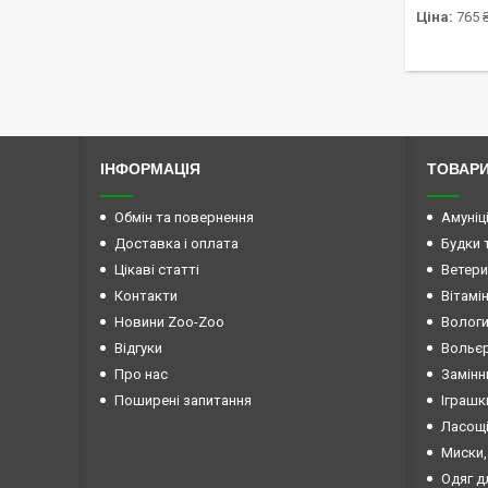
Ціна:
765 
ІНФОРМАЦІЯ
ТОВАРИ
Обмін та повернення
Амуніц
Доставка і оплата
Будки 
Цікаві статті
Ветери
Контакти
Вітамі
Новини Zoo-Zoo
Вологи
Відгуки
Вольєр
Про нас
Замінн
Поширені запитання
Іграшк
Ласощі
Миски,
Одяг д