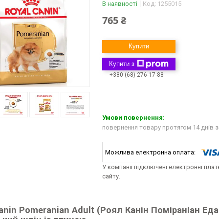
В наявності
Код:
1255015
765 ₴
Купити
Купити з
+380 (68) 276-17-88
повернення товару протягом 14 днів
з
У компанії підключені електронні пла
сайту.
Canin Pomeranian Adult (Роял Канін Поміраніан Е