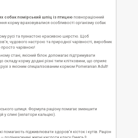
лих собак помірський шпіц із птицею
повнораціонний
рення корму враховувалися особливості організму собак
ому русі та пухнастою красивою шерстю. Щоб
ов'я, чудового настрою та природної чарівності, виробник
е просто чарівною!
ному стані, якісний білок допомагає підтримувати
о складу корму додані різні типи клітковини, що сприяє
узі з якісним спеціалізованим кормом Pomeranian Adult!
нського шпиця. Формула раціону помагає зменшити
 у слині (хелатори кальцію).
 помагають підживлювати здоров'я кісток і кутів. Раціон
— полінеасичені жирні кислоти класу Омега-3.