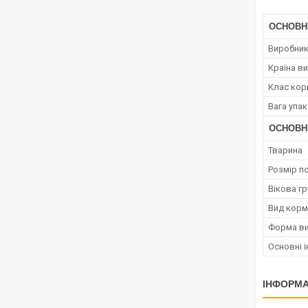
ОСНОВН
Виробни
Країна в
Клас кор
Вага упа
ОСНОВН
Тварина
Розмір п
Вікова гр
Вид корм
Форма ви
Основні і
ІНФОРМА