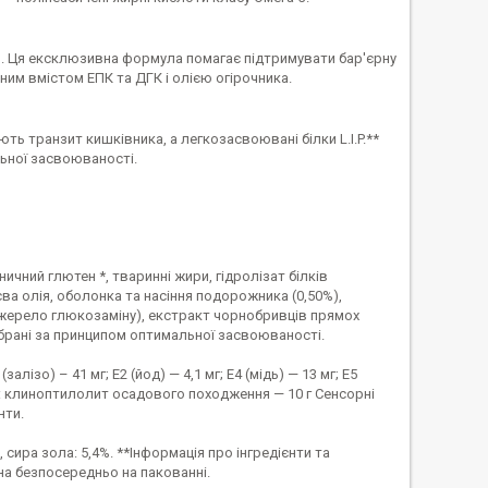
я. Ця ексклюзивна формула помагає підтримувати бар'єрну
ним вмістом ЕПК та ДГК і олією огірочника.
ь транзит кишківника, а легкозасвоювані білки L.I.P.**
альної засвоюваності.
ичний глютен *, тваринні жири, гідролізат білків
ва олія, оболонка та насіння подорожника (0,50%),
(джерело глюкозаміну), екстракт чорнобривців прямох
ідібрані за принципом оптимальної засвоюваності.
лізо) – 41 мг; E2 (йод) — 4,1 мг; Е4 (мідь) — 13 мг; Е5
вки: клиноптилолит осадового походження — 10 г Сенсорні
нти.
, сира зола: 5,4%. **Інформація про інгредієнти та
на безпосередньо на пакованні.