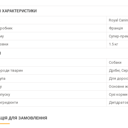
І ХАРАКТЕРИСТИКИ
к
Royal Canin
иробник
Франція
му
Супер-пре
ковки
1.5 кг
І
Собаки
ороди тварин
Дрібні, Се
упа
Для дорос
у
Основне ж
пуску
Сухі корми
нгредієнти
Дегідратов
ЦІЯ ДЛЯ ЗАМОВЛЕННЯ