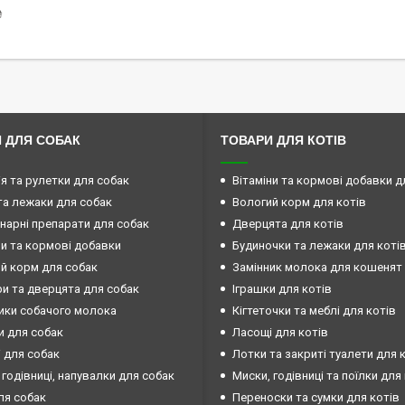
₴
 ДЛЯ СОБАК
ТОВАРИ ДЛЯ КОТІВ
ія та рулетки для собак
Вітаміни та кормові добавки д
та лежаки для собак
Вологий корм для котів
нарні препарати для собак
Дверцята для котів
ни та кормові добавки
Будиночки та лежаки для коті
й корм для собак
Замінник молока для кошенят
и та дверцята для собак
Іграшки для котів
ики собачого молока
Кігтеточки та меблі для котів
и для собак
Ласощі для котів
 для собак
Лотки та закриті туалети для 
 годівниці, напувалки для собак
Миски, годівниці та поїлки для
ля собак
Переноски та сумки для котів