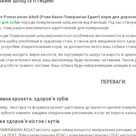
ький шпіц із птицею
in Pomeranian Adult (Роял Канін Поміраніан Едалт) корм для дорос
м для собак
породи помірянський шпіц віком від 8 місяців. Під час ство
и, тому раціон максимально адаптований для померканців.
роди Поміранський шпіц вирізняються особливою витонченістю в кожн
ти шубку улюбленця в чудовому стані, а також для зміцнення його здор
in розробив спеціалізований корм, за допомогою якого ваш собака стан
корму входять жирні кислоти, які підтримують шкіру та шерсть в ідеаль
й стан м'язової маси, ваш вихованець буде сильним і активним. Також д
ії роботи травної системи. Ваш собака буде найкрасивішим шпицем в окр
ПЕРЕВАГИ:
ивна крокета: здоров'я зубів
змір, текстура та формула крокет адптована до малитої щелепи поміря
зубного каменю завдяки спеціальним речовинам, котрі зв'язують кальцій
а здоров'я кісток і кутів
MERANIAN ADULT містить адаптовану кількість мінеральних речовин, які
 та ДГК*. *Ейкозапентаєнова (ЕПК) і доведенагексаєнова (ДГК) кислоти 