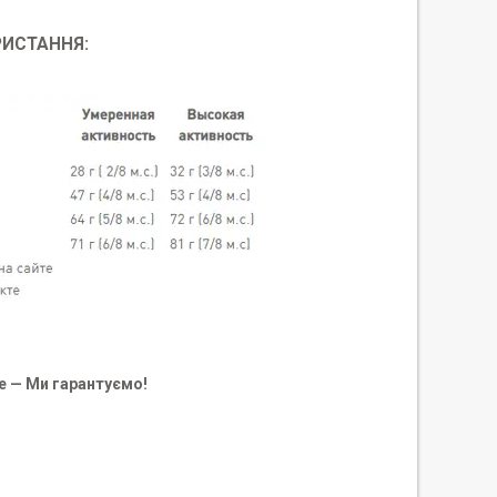
РИСТАННЯ:
е — Ми гарантуємо!