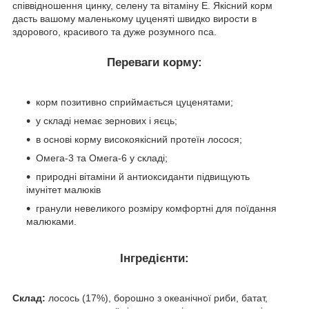
співвідношення цинку, селену та вітаміну E. Якісний корм
дасть вашому маленькому цуценяті швидко вирости в
здорового, красивого та дуже розумного пса.
Переваги корму:
корм позитивно сприймається цуценятами;
у складі немає зернових і яєць;
в основі корму високоякісний протеїн лосося;
Омега-3 та Омега-6 у складі;
природні вітаміни й антиоксиданти підвищують
імунітет малюків
гранули невеликого розміру комфортні для поїдання
малюками.
Інгредієнти:
Склад:
лосось (17%), борошно з океанічної риби, батат,