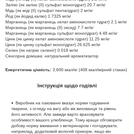
Залізо (як залізо (II) сульфат моногідрат) 20.7 мг/кг
Мідь (як міді (II) сульфат пентагідрат) 2 мг/кг
Йод (як йодид калію) 1.7325 мг/кг
Марганець (як марганець хелат амінокислоти гідрат) 2.1 мг/кг
Марганець (як марганець (II) оксид) 7.7 мг/кг
Марганець (як марганець сульфат моногідрат) 4.48 мг/кг
Цинк (як цинку хелат амінокислоти гідрат) 11.25 мг/кг
Цинк (як цинку сульфат моногідрат) 26.625 мг/кг
Селен (як натрію селеніт) 0.018 мг/кг
Сенсорна домішка: натуральний ароматизатор
Енергетична цінність:
3,600 ккал/кг (408 ккал/мірний стакан)
Інструкція щодо годівлі
Виробник на пакованні вказує норми годування
тварини, з огляду на вагу або вік вихованця та рівень
його активності. Але завжди варто враховувати
особливості вашого улюбленця. Тому краще обговорити
добову норму вживання з ветеринаром і погоджувати,
наприклад, додатковий вологий прикорм, якщо він