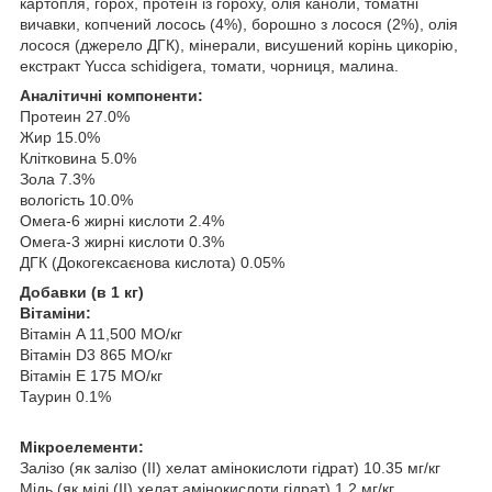
картопля, горох, протеїн із гороху, олія каноли, томатні
вичавки, копчений лосось (4%), борошно з лосося (2%), олія
лосося (джерело ДГК), мінерали, висушений корінь цикорію,
екстракт Yucca schidigera, томати, чорниця, малина.
Аналітичні компоненти:
Протеин 27.0%
Жир 15.0%
Клітковина 5.0%
Зола 7.3%
вологість 10.0%
Омега-6 жирні кислоти 2.4%
Омега-3 жирні кислоти 0.3%
ДГК (Докогексаєнова кислота) 0.05%
Добавки (в 1 кг)
Вітаміни:
Вітамін A 11,500 МО/кг
Вітамін D3 865 МО/кг
Вітамін E 175 МО/кг
Таурин 0.1%
Мікроелементи:
Залізо (як залізо (II) хелат амінокислоти гідрат) 10.35 мг/кг
Мідь (як міді (II) хелат амінокислоти гідрат) 1.2 мг/кг