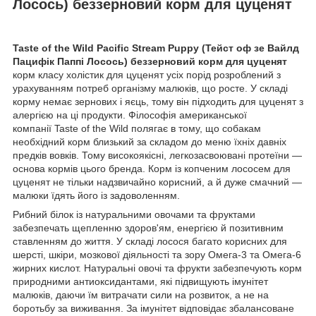
Лосось) беззерновий корм для цуценят
Taste of the Wild Pacific Stream Puppy (Тейст оф зе Вайлд
Пацифік Паппі Лосось) беззерновий корм для цуценят
корм класу холістик для цуценят усіх порід розроблений з
урахуванням потреб організму малюків, що росте. У складі
корму немає зернових і яєць, тому він підходить для цуценят з
алергією на ці продукти. Філософія американської
компанії Taste of the Wild полягає в тому, що собакам
необхідний корм близький за складом до меню їхніх давніх
предків вовків. Тому високоякісні, легкозасвоювані протеїни —
основа кормів цього бренда. Корм із копченим лососем для
цуценят не тільки надзвичайно корисний, а й дуже смачний —
малюки їдять його із задоволенням.
Рибний білок із натуральними овочами та фруктами
забезпечать щепленню здоров'ям, енергією й позитивним
ставленням до життя. У складі лосося багато корисних для
шерсті, шкіри, мозкової діяльності та зору Омега-3 та Омега-6
жирних кислот. Натуральні овочі та фрукти забезпечують корм
природними антиоксидантами, які підвищують імунітет
малюків, даючи їм витрачати сили на розвиток, а не на
боротьбу за виживання. За імунітет відповідає збалансоване