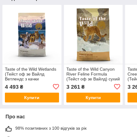
Taste of the Wild Wetlands
Taste of the Wild Canyon
Tast
(Тейст оф зе Вайлд
River Feline Formula
Cree
Ветлендс з качки
(Тейст оф зе Вайлд) сухий
(Тей
перепелів та індички)
корм для котів із фореллю
корм
4 493
3 261
3 2
₴
₴
беззерновий корм для
та лососем
пере
собак
Купити
Купити
Про нас
98% позитивних з 100 відгуків за рік