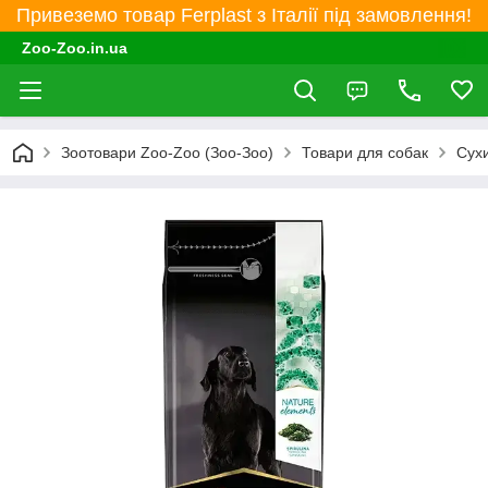
Привеземо товар Ferplast з Італії під замовлення!
Zoo-Zoo.in.ua
Зоотовари Zoo-Zoo (Зоо-Зоо)
Товари для собак
Сухи