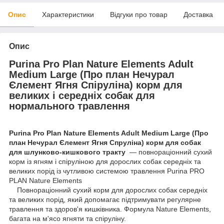
Опис
Характеристики
Відгуки про товар
Доставка
Опис
Purina Pro Plan Nature Elements Adult
Medium Large (Про план Нечурал
Єлемент Ягня Спіруліна) корм для
великих і середніх собак для
нормального травлення
Purina Pro Plan Nature Elements Adult Medium Large (Про
план Нечурал Єлемент Ягня Спруліна) корм для собак
для шлунково-кишкового тракту
— повнораціонний сухий
корм із ягням і спіруліною для дорослих собак середніх та
великих порід із чутливою системою травлення Purina PRO
PLAN Nature Elements
Повнораціонний сухий корм для дорослих собак середніх
та великих порід, який допомагає підтримувати регулярне
травлення та здоров'я кишківника. Формула Nature Elements,
багата на м'ясо ягняти та спіруліну.