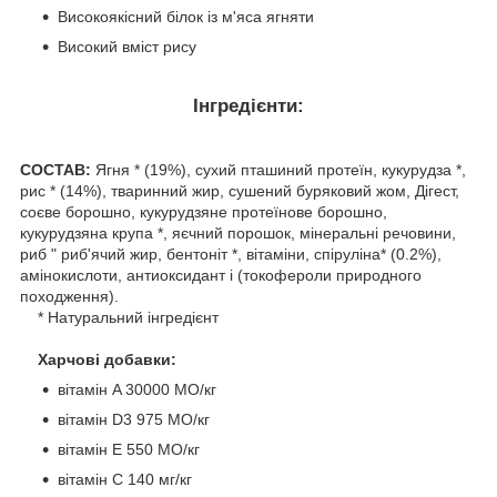
Високоякісний білок із м'яса ягняти
Високий вміст рису
Інгредієнти:
СОСТАВ:
Ягня * (19%), сухий пташиний протеїн, кукурудза *,
рис * (14%), тваринний жир, сушений буряковий жом, Дігест,
соєве борошно, кукурудзяне протеїнове борошно,
кукурудзяна крупа *, яєчний порошок, мінеральні речовини,
риб " риб'ячий жир, бентоніт *, вітаміни, спіруліна* (0.2%),
амінокислоти, антиоксидант і (токофероли природного
походження).
* Натуральний інгредієнт
Харчові добавки:
вітамін A 30000 МО/кг
вітамін D3 975 МО/кг
вітамін Е 550 МО/кг
вітамін C 140 мг/кг