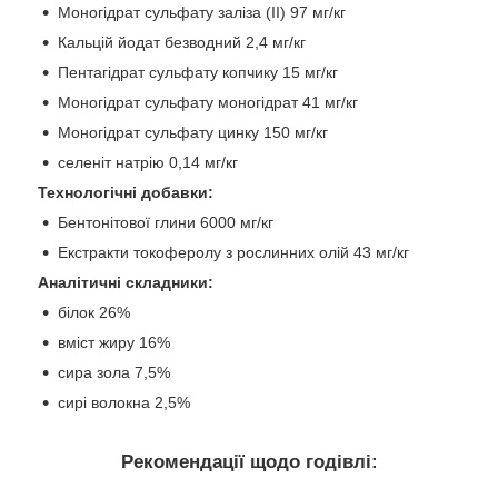
Моногідрат сульфату заліза (II) 97 мг/кг
Кальцій йодат безводний 2,4 мг/кг
Пентагідрат сульфату копчику 15 мг/кг
Моногідрат сульфату моногідрат 41 мг/кг
Моногідрат сульфату цинку 150 мг/кг
селеніт натрію 0,14 мг/кг
Технологічні добавки:
Бентонітової глини 6000 мг/кг
Екстракти токоферолу з рослинних олій 43 мг/кг
Аналітичні складники:
білок 26%
вміст жиру 16%
сира зола 7,5%
сирі волокна 2,5%
Рекомендації щодо годівлі: