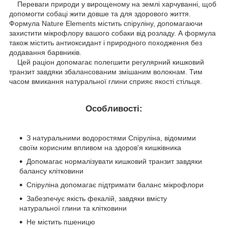
Переваги природи у вирощеному на землі харчуванні, щоб
допомогти собаці жити довше та для здорового життя.
Формула Nature Elements містить спіруліну, допомагаючи
захистити мікрофлору вашого собаки від розладу. А формула
також містить антиоксидант і природного походження без
додавання барвників.
Цей раціон допомагає полегшити регулярний кишковий
транзит завдяки збалансованим змішаним волокнам. Тим
часом вмикання натуральної глини сприяє якості стільця.
Особливості:
З натуральними водоростями Спіруліна, відомими
своїм корисним впливом на здоров'я кишківника
Допомагає нормалізувати кишковий транзит завдяки
балансу клітковини
Спіруліна допомагає підтримати баланс мікрофлори
Забезпечує якість фекалій, завдяки вмісту
натуральної глини та клітковини
Не містить пшеницю