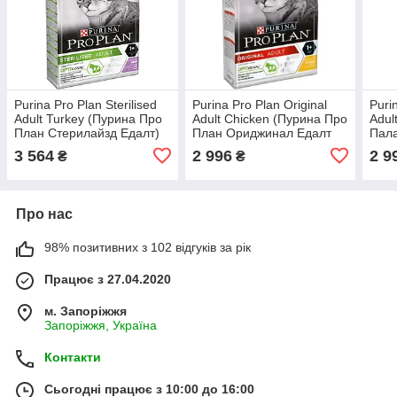
Purina Pro Plan Sterilised
Purina Pro Plan Original
Puri
Adult Turkey (Пурина Про
Adult Chicken (Пурина Про
Adul
План Стерилайзд Едалт)
План Ориджинал Едалт
Пала
для кастрованих котів з
Чикен) сухий корм для
Салм
3 564
2 996
2 9
₴
₴
індичкою
кішок з куркою
кішо
Про нас
98% позитивних з 102 відгуків за рік
Працює з 27.04.2020
м. Запоріжжя
Запоріжжя, Україна
Контакти
Сьогодні працює з 10:00 до 16:00