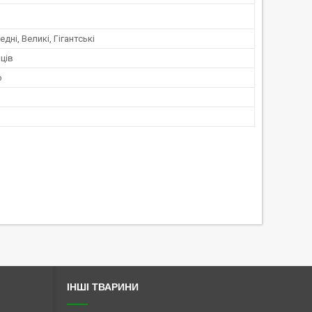
едні, Великі, Гігантські
яців
о
ІНШІ ТВАРИНИ