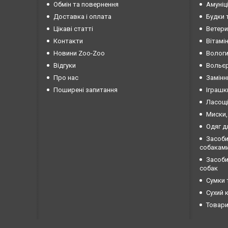
Обмін та повернення
Амуніц
Доставка і оплата
Будки 
Цікаві статті
Ветери
Контакти
Вітамі
Новини Zoo-Zoo
Вологи
Відгуки
Вольєр
Про нас
Замінн
Поширені запитання
Іграшк
Ласощі
Миски,
Одяг д
Засоби
собакам
Засоби 
собак
Сумки 
Сухий 
Товари