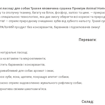
і ласощі для собак Трахея яловичина сушена Преміум Animal Home
 та сполучну тканину, багату на білок, фосфор, залізо та цинк. — прекра
 спеціальною технологією, яка дає змогу зберегти всі корисні та природ
ів! — сприяє природному очищенню зубів від зубного нальоту. Трахеї суш
РАЛЬНИЙ продукт без консервантів, барвників і підсилювачів смаку!
Переваги:
 натуральні ласощі;
а на вітаміни та мікроелементи;
стить барвників і консервантів;
привабливий для собак аромат і смак;
нює зуби, ясна, щелепи, покращує апетит собаки;
расно сприяє задоволенню жувального рефлексу собак;
ернатива свіжим шматкам м'яса.
Склад: