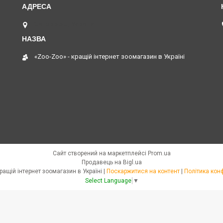
Запоріжжя, Україна
«Zoo-Zoo» - кращій інтернет зоомагазин в Україні
Сайт створений на маркетплейсі
Prom.ua
Продавець на Bigl.ua
«Zoo-Zoo» - кращій інтернет зоомагазин в Україні |
Поскаржитися на контент
|
Політика кон
Select Language
▼