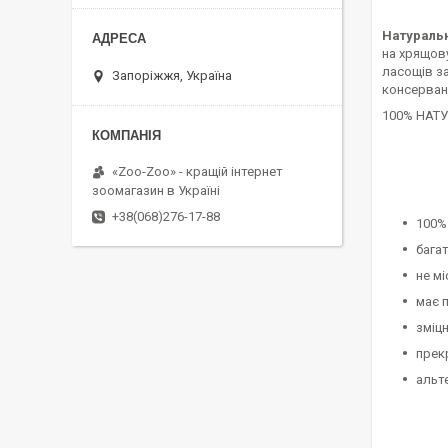
Натуральн
на хрящову
ласощів за
Запоріжжя, Україна
консервант
100% НАТУ
«Zoo-Zoo» - кращій інтернет
зоомагазин в Україні
+38(068)276-17-88
100%
багат
не мі
має 
зміц
прек
альт