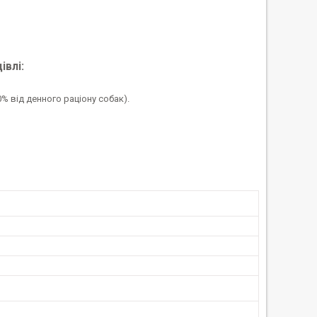
івлі:
 від денного раціону собак).