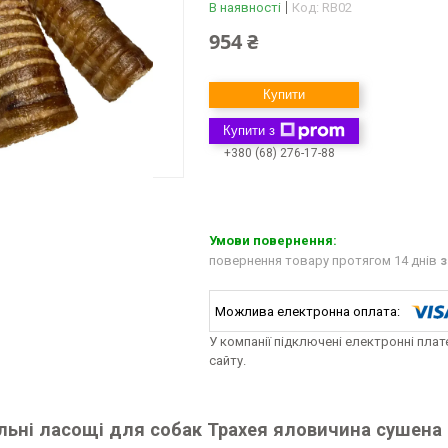
В наявності
Код:
RB02
954 ₴
Купити
Купити з
+380 (68) 276-17-88
повернення товару протягом 14 днів
з
У компанії підключені електронні пла
сайту.
льні ласощі для собак Трахея яловичина сушена 