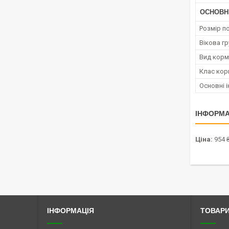
ОСНОВН
Розмір п
Вікова гр
Вид корм
Клас кор
Основні і
ІНФОРМА
Ціна:
954 
ІНФОРМАЦІЯ
ТОВАРИ