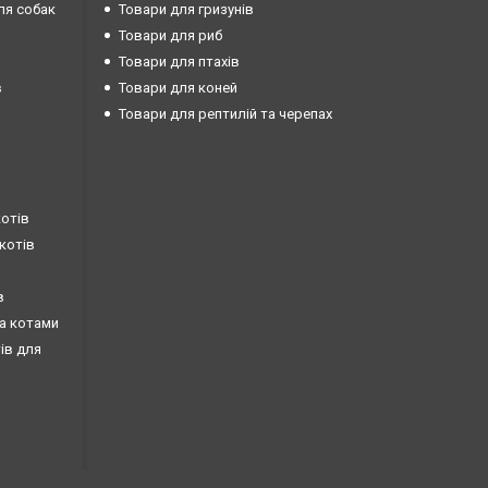
ля собак
Товари для гризунів
Товари для риб
Товари для птахів
в
Товари для коней
Товари для рептилій та черепах
котів
 котів
в
за котами
тів для