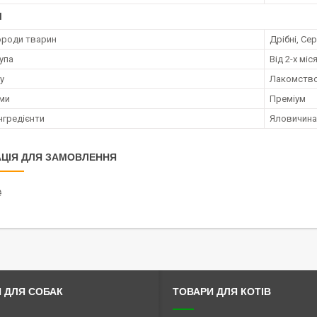
І
ороди тварин
Дрібні, Сер
упа
Від 2-х міс
у
Лакомств
ми
Преміум
нгредієнти
Яловичина
ЦІЯ ДЛЯ ЗАМОВЛЕННЯ
₴
 ДЛЯ СОБАК
ТОВАРИ ДЛЯ КОТІВ