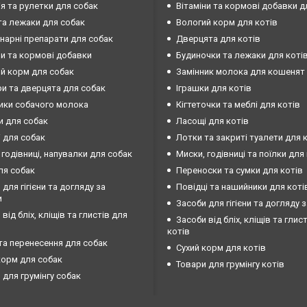
ія та рулетки для собак
Вітаміни та кормові добавки д
та лежаки для собак
Вологий корм для котів
нарні препарати для собак
Дверцята для котів
ни та кормові добавки
Будиночки та лежаки для коті
й корм для собак
Замінник молока для кошенят
и та дверцята для собак
Іграшки для котів
ики собачого молока
Кігтеточки та меблі для котів
и для собак
Ласощі для котів
 для собак
Лотки та закриті туалети для 
 годівниці, напувалки для собак
Миски, годівниці та поїлки для
ля собак
Переноски та сумки для котів
 для гігієни та догляду за
Повідці та нашийники для коті
и
Засоби для гігієни та догляду 
від бліх, кліщів та глистів для
Засоби від бліх, кліщів та глис
котів
та перенесення для собак
Сухий корм для котів
корм для собак
Товари для грумінгу котів
 для грумінгу собак