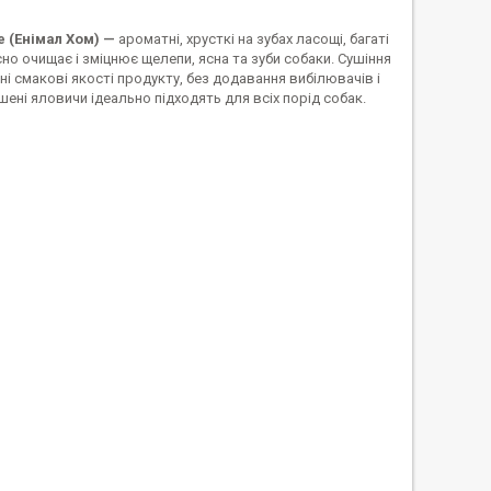
 (Енімал Хом) —
ароматні, хрусткі на зубах ласощі, багаті
сно очищає і зміцнює щелепи, ясна та зуби собаки. Сушіння
ні смакові якості продукту, без додавання вибілювачів і
ені яловичи ідеально підходять для всіх порід собак.