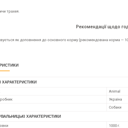
ичи трахея.
Рекомендації щодо год
вується як доповнення до основного корму (рекомендована норма — 10%
РИСТИКИ
І ХАРАКТЕРИСТИКИ
к
Animal
иробник
Україна
Собаки
УВАЛЬНИЦЬКІ ХАРАКТЕРИСТИКИ
ковки
1000 г.