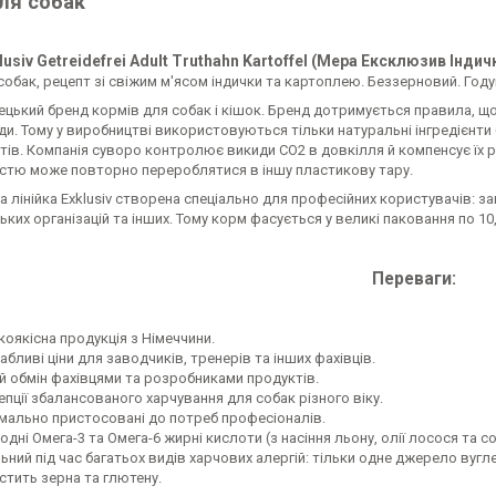
ля собак
usiv Getreidefrei Adult Truthahn Kartoffel (Мера Ексклюзив Інди
обак, рецепт зі свіжим м'ясом індички та картоплею. Беззерновий. Году
ецький бренд кормів для собак і кішок. Бренд дотримується правила, що 
и. Тому у виробництві використовуються тільки натуральні інгредієнти 
ів. Компанія суворо контролює викиди CO2 в довкілля й компенсує їх 
істю може повторно перероблятися в іншу пластикову тару.
 лінійка Exklusiv створена спеціально для професійних користувачів: зав
ких організацій та інших. Тому корм фасується у великі паковання по 10,1
Переваги:
коякісна продукція з Німеччини.
бливі ціни для заводчиків, тренерів та інших фахівців.
ий обмін фахівцями та розробниками продуктів.
епції збалансованого харчування для собак різного віку.
мально пристосовані до потреб професіоналів.
дні Омега-3 та Омега-6 жирні кислоти (з насіння льону, олії лосося та с
ьний під час багатьох видів харчових алергій: тільки одне джерело вугл
стить зерна та глютену.