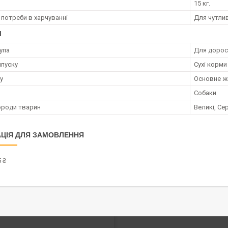
15 кг.
 потреби в харчуванні
Для чутлив
І
упа
Для дорос
пуску
Сухі корми
у
Основне ж
Собаки
ороди тварин
Великі, Сер
ЦІЯ ДЛЯ ЗАМОВЛЕННЯ
 ₴