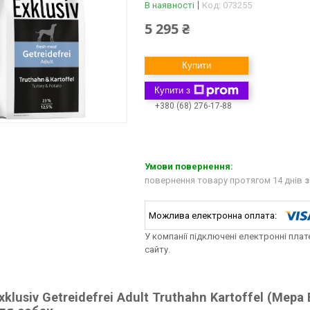
В наявності
Код:
073255
5 295 ₴
Купити
Купити з
+380 (68) 276-17-88
повернення товару протягом 14 днів
з
У компанії підключені електронні пла
сайту.
klusiv Getreidefrei Adult Truthahn Kartoffel (Ме