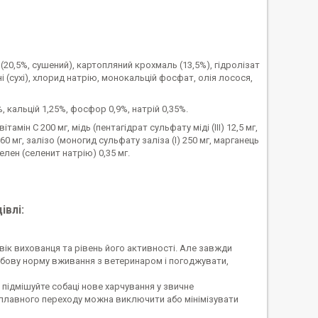
и (20,5%, сушений), картопляний крохмаль (13,5%), гідролізат
ні (сухі), хлорид натрію, монокальцій фосфат, олія лосося,
%, кальцій 1,25%, фосфор 0,9%, натрій 0,35%.
ітамін C 200 мг, мідь (пентагідрат сульфату міді (III) 12,5 мг,
60 мг, залізо (моногид сульфату заліза (I) 250 мг, марганець
елен (селенит натрію) 0,35 мг.
івлі:
 вік вихованця та рівень його активності. Але завжди
бову норму вживання з ветеринаром і погоджувати,
 підмішуйте собаці нове харчування у звичне
с плавного переходу можна виключити або мінімізувати