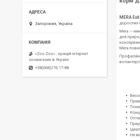
корм д
MERA Exkl
дорослих с
Запоріжжя, Україна
Mera — нім
для природ
консервант
Mera повн
«Zoo-Zoo» - кращій інтернет
Професійна
зоомагазин в Україні
волантерсь
+38(068)276-17-88
Висо
Прива
Тісн
Конц
Опти
Приро
Ідеал
Не мі