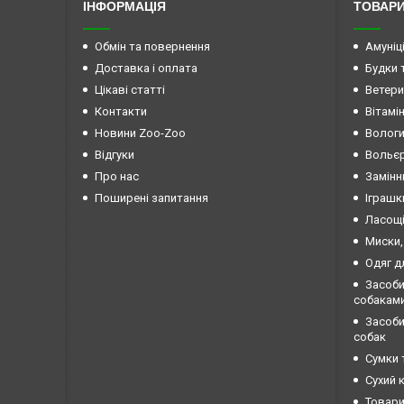
ІНФОРМАЦІЯ
ТОВАРИ
Обмін та повернення
Амуніц
Доставка і оплата
Будки 
Цікаві статті
Ветери
Контакти
Вітамі
Новини Zoo-Zoo
Вологи
Відгуки
Вольєр
Про нас
Замінн
Поширені запитання
Іграшк
Ласощі
Миски,
Одяг д
Засоби
собакам
Засоби 
собак
Сумки 
Сухий 
Товари