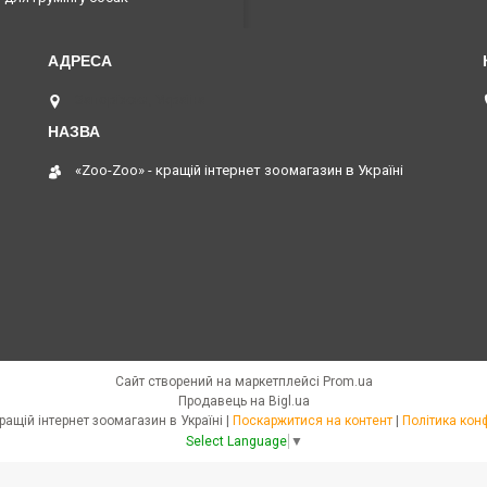
Запоріжжя, Україна
«Zoo-Zoo» - кращій інтернет зоомагазин в Україні
Сайт створений на маркетплейсі
Prom.ua
Продавець на Bigl.ua
«Zoo-Zoo» - кращій інтернет зоомагазин в Україні |
Поскаржитися на контент
|
Політика кон
Select Language
▼