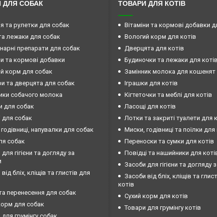
 ДЛЯ СОБАК
ТОВАРИ ДЛЯ КОТІВ
ія та рулетки для собак
Вітаміни та кормові добавки д
та лежаки для собак
Вологий корм для котів
нарні препарати для собак
Дверцята для котів
ни та кормові добавки
Будиночки та лежаки для коті
й корм для собак
Замінник молока для кошенят
и та дверцята для собак
Іграшки для котів
ики собачого молока
Кігтеточки та меблі для котів
и для собак
Ласощі для котів
 для собак
Лотки та закриті туалети для 
 годівниці, напувалки для собак
Миски, годівниці та поїлки для
ля собак
Переноски та сумки для котів
 для гігієни та догляду за
Повідці та нашийники для коті
и
Засоби для гігієни та догляду 
від бліх, кліщів та глистів для
Засоби від бліх, кліщів та глис
котів
та перенесення для собак
Сухий корм для котів
корм для собак
Товари для грумінгу котів
 для грумінгу собак