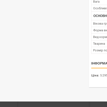
Вага
Особливі
ОСНОВН
Вікова гр
Форма ви
Вид корм
Тварина
Розмір п
ІНФОРМА
Ціна:
5 295