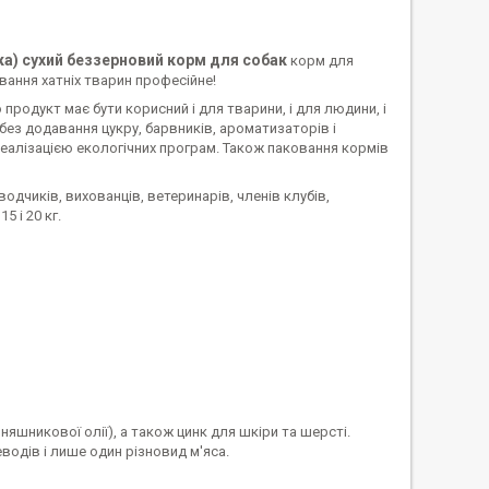
чка) сухий беззерновий корм для собак
корм для
вання хатніх тварин професійне!
продукт має бути корисний і для тварини, і для людини, і
без додавання цукру, барвників, ароматизаторів і
реалізацією екологічних програм. Також паковання кормів
одчиків, вихованців, ветеринарів, членів клубів,
5 і 20 кг.
оняшникової олії), а також цинк для шкіри та шерсті.
еводів і лише один різновид м'яса.