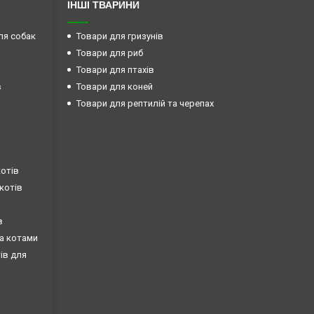
ІНШІ ТВАРИНИ
ля собак
Товари для гризунів
Товари для риб
Товари для птахів
в
Товари для коней
Товари для рептилій та черепах
котів
 котів
в
за котами
тів для