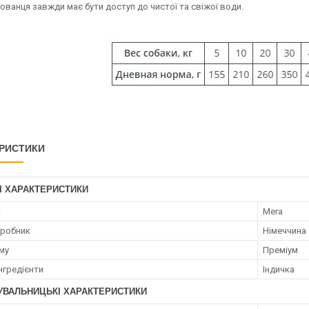
хованця завжди має бути доступ до чистої та свіжої води.
РИСТИКИ
І ХАРАКТЕРИСТИКИ
к
Mera
иробник
Німеччина
му
Преміум
нгредієнти
Індичка
УВАЛЬНИЦЬКІ ХАРАКТЕРИСТИКИ