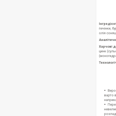
Інгредієн
печінки, б
олія соняш
Аналітичн
Харчові д
цинк (суль
(моногидра
Технологі
Виро
варто 
наприк
Пере
невелик
розлад