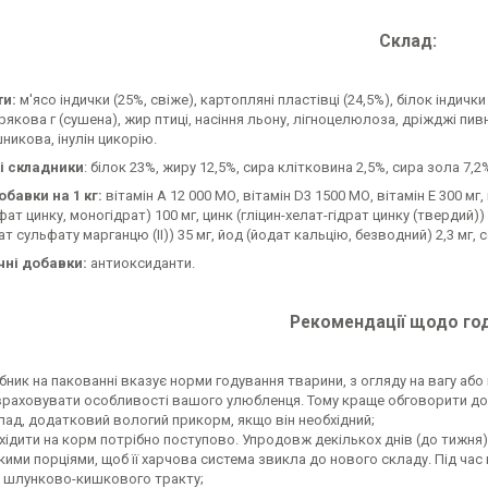
Склад:
ти:
м'ясо індички (25%, свіже), картопляні пластівці (24,5%), білок індичк
урякова г (сушена), жир птиці, насіння льону, лігноцелюлоза, дріжджі пив
никова, інулін цикорію.
і складники
: білок 23%, жиру 12,5%, сира клітковина 2,5%, сира зола 7,2
обавки на 1 кг:
вітамін А 12 000 МО, вітамін D3 1500 МО, вітамін E 300 мг, в
фат цинку, моногідрат) 100 мг, цинк (гліцин-хелат-гідрат цинку (твердий)) 
т сульфату марганцю (II)) 35 мг, йод (йодат кальцію, безводний) 2,3 мг, с
чні добавки:
антиоксиданти.
Рекомендації щодо год
бник на пакованні вказує норми годування тварини, з огляду на вагу або
враховувати особливості вашого улюбленця. Тому краще обговорити до
лад, додатковий вологий прикорм, якщо він необхідний;
хідити на корм потрібно поступово. Упродовж декількох днів (до тижня)
ими порціями, щоб її харчова система звикла до нового складу. Під ча
 шлунково-кишкового тракту;