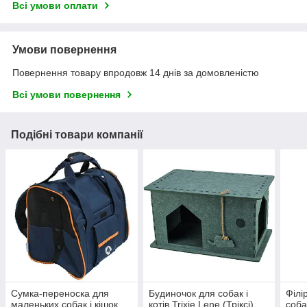
Всі умови оплати
Умови повернення
Повернення товару впродовж 14 днів за домовленістю
Всі умови повернення
Подібні товари компанії
Сумка-переноска для
Будиночок для собак і
Філі
маленьких собак і кішок
котів Trixie Lene (Тріксі)
соба