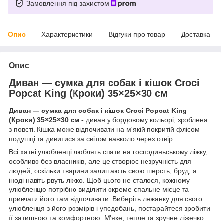
Замовлення під захистом
Опис
Характеристики
Відгуки про товар
Доставка
Опис
Диван — сумка для собак і кішок Croci
Popcat King (Кроки) 35×25×30 см
Диван — сумка для собак і кішок Croci Popcat King
(Кроки) 35×25×30 см
-
диван у бордовому кольорі, зроблена
з повсті. Кішка може відпочивати на м'якій покритій флісом
подушці та дивитися за світом навколо через отвір.
Всі хатні улюбленці люблять спати на господиньському ліжку,
особливо без власників, але це створює незручність для
людей, оскільки тварини залишають свою шерсть, бруд, а
іноді навіть рвуть ліжко. Щоб цього не сталося, кожному
улюбленцю потрібно виділити окреме спальне місце та
привчати його там відпочивати. Виберіть лежанку для свого
улюбленця з його розмірів і уподобань, постарайтеся зробити
її затишною та комфортною. М'яке, тепле та зручне ліжечко