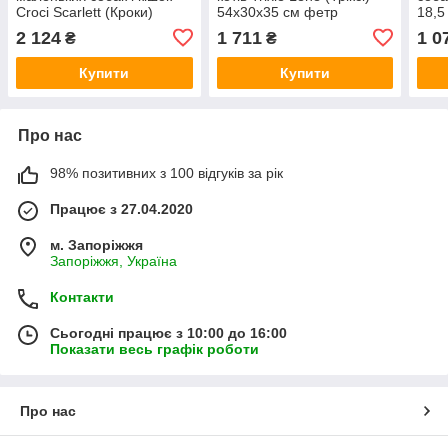
Croci Scarlett (Кроки)
54х30х35 см фетр
18,5
38×26×31 см
2 124
1 711
1 0
₴
₴
Купити
Купити
Про нас
98% позитивних з 100 відгуків за рік
Працює з 27.04.2020
м. Запоріжжя
Запоріжжя, Україна
Контакти
Сьогодні працює з 10:00 до 16:00
Показати весь графік роботи
Про нас