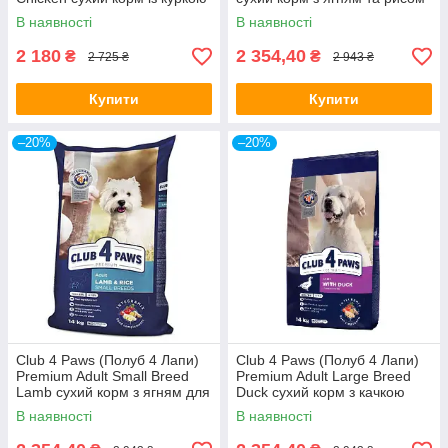
для собак малих порід
для собак усіх порід
В наявності
В наявності
2 180
2 354,40
₴
₴
2 725 ₴
2 943 ₴
Купити
Купити
–20%
–20%
Club 4 Paws (Полуб 4 Лапи)
Club 4 Paws (Полуб 4 Лапи)
Premium Adult Small Breed
Premium Adult Large Breed
Lamb сухий корм з ягням для
Duck сухий корм з качкою
собак малих порід
для дорослих собак великих
В наявності
В наявності
порід