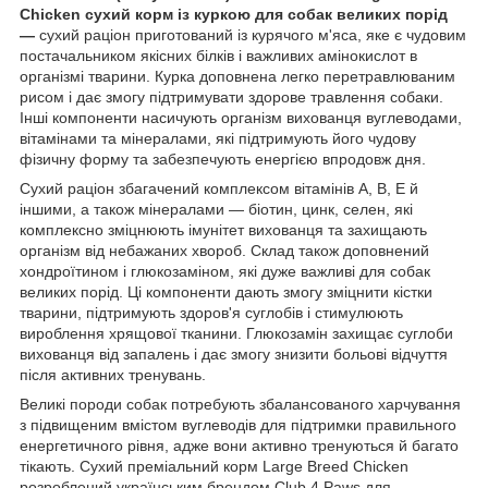
Chicken сухий корм із куркою для собак великих порід
—
сухий раціон приготований із курячого м'яса, яке є чудовим
постачальником якісних білків і важливих амінокислот в
організмі тварини. Курка доповнена легко перетравлюваним
рисом і дає змогу підтримувати здорове травлення собаки.
Інші компоненти насичують організм вихованця вуглеводами,
вітамінами та мінералами, які підтримують його чудову
фізичну форму та забезпечують енергією впродовж дня.
Сухий раціон збагачений комплексом вітамінів А, В, Е й
іншими, а також мінералами — біотин, цинк, селен, які
комплексно зміцнюють імунітет вихованця та захищають
організм від небажаних хвороб. Склад також доповнений
хондроїтином і глюкозаміном, які дуже важливі для собак
великих порід. Ці компоненти дають змогу зміцнити кістки
тварини, підтримують здоров'я суглобів і стимулюють
вироблення хрящової тканини. Глюкозамін захищає суглоби
вихованця від запалень і дає змогу знизити больові відчуття
після активних тренувань.
Великі породи собак потребують збалансованого харчування
з підвищеним вмістом вуглеводів для підтримки правильного
енергетичного рівня, адже вони активно тренуються й багато
тікають. Сухий преміальний корм Large Breed Chicken
розроблений українським брендом Club 4 Paws для