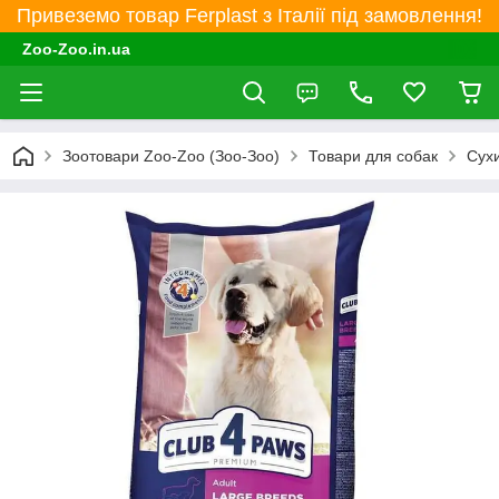
Привеземо товар Ferplast з Італії під замовлення!
Zoo-Zoo.in.ua
Зоотовари Zoo-Zoo (Зоо-Зоо)
Товари для собак
Сухи