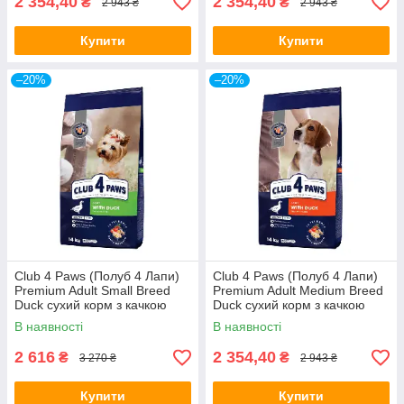
2 354,40
2 354,40
₴
₴
2 943 ₴
2 943 ₴
Купити
Купити
–20%
–20%
Club 4 Paws (Полуб 4 Лапи)
Club 4 Paws (Полуб 4 Лапи)
Premium Adult Small Breed
Premium Adult Medium Breed
Duck сухий корм з качкою
Duck сухий корм з качкою
для дорослих собак малих
для дорослих собак середніх
В наявності
В наявності
порід
порід
2 616
2 354,40
₴
₴
3 270 ₴
2 943 ₴
Купити
Купити