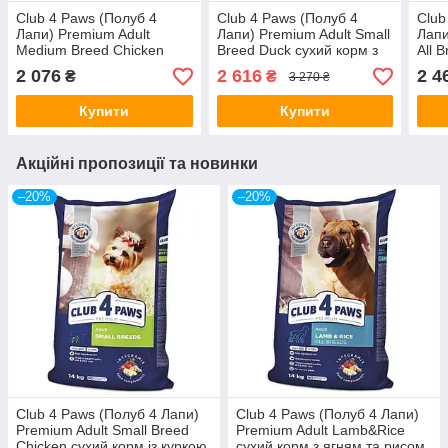
Club 4 Paws (Полуб 4
Club 4 Paws (Полуб 4
Club
Лапи) Premium Adult
Лапи) Premium Adult Small
Лапи
Medium Breed Chicken
Breed Duck сухий корм з
All 
сухий корм із куркою для
качкою для дорослих
корм
2 076
2 616
2 4
₴
₴
3 270 ₴
собак середніх порід
собак малих порід
акти
Купити
Купити
Акційні пропозиції та новинки
–20%
–20%
Club 4 Paws (Полуб 4 Лапи)
Club 4 Paws (Полуб 4 Лапи)
Premium Adult Small Breed
Premium Adult Lamb&Rice
Chicken сухий корм із куркою
сухий корм з ягням та рисом