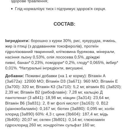
здорове травлення;
Глід нормалізує тиск і підтримує здоров'я серця.
СОСТАВ:
Інгредієнти:
борошно з курки 30%, рис, кукурудза, ячмінь,
жир із птиці (з додаванням токоферолів), протеїн
гідролізований тваринний, клітковина бурякова, мінерали,
насіння льону 0,53%, олія лососева 0,5%, дріжджі
пивні, банан* 0,23%, помідори* 0,2%, глоду* 0,065%, імбир*
0,01%. *Натуральні інгредієнти, висушені.
Добавки:
Поживні добавки (на 1 кг корму): Вітамін А
(3а672а): 12000 МО; Вітамін D3 (3а671): 960 МО; Вітамін Е
(3а700): 320 мг, Вітамін К3 (3а710): 5,2 мг, вітамін В1 (3а820):
2,39 мг, Вітамін В2 (рибофлавін): 7,28 мг, кальцію Д
пантотенат (3 а841): 18,98 мг, ніацин (3а314): 23,64 мг,
Вітамін В6 (3а831): 2, 8 мг фолі кислот (3а163): 0. В12
(ціанокобаламін): 0,167 мг, біотин (3а880): 0,095 мг, холін
хлорид (3а890) 60%: 4,3 г, цинк (3b604): 187,4 мг, мідь
(3b405): 20,07 мг, селен (3b801): 0,14 мг, глюкозамін
гідрохлорид 260 мг, хондроїтин сульфат 160 мг,