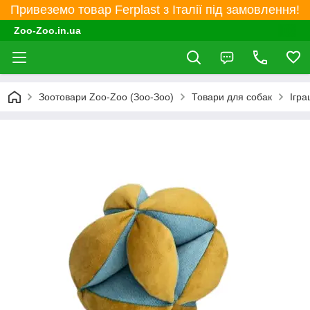
Привеземо товар Ferplast з Італії під замовлення!
Zoo-Zoo.in.ua
Зоотовари Zoo-Zoo (Зоо-Зоо)
Товари для собак
Ігра