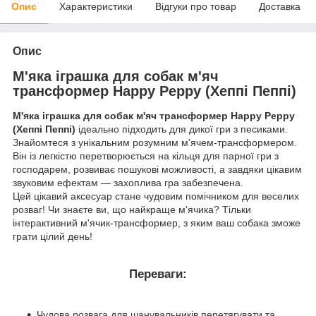
Опис
Характеристики
Відгуки про товар
Доставка
Опис
М'яка іграшка для собак м'яч
трансформер Happy Peppy (Хеппі Пеппі)
М'яка іграшка для собак м'яч трансформер Happy Peppy
(Хеппі Пеппі)
ідеально підходить для дикої гри з песиками.
Знайомтеся з унікальним розумним м'ячем-трансформером.
Він із легкістю перетворюється на кільця для парної гри з
господарем, розвиває пошукові можливості, а завдяки цікавим
звуковим ефектам — захоплива гра забезпечена.
Цей цікавий аксесуар стане чудовим помічником для веселих
розваг! Чи знаєте ви, що найкраще м'ячика? Тільки
інтерактивний м'ячик-трансформер, з яким ваш собака зможе
грати цілий день!
Переваги:
Чудова розвага для шанувальників перетягувати та