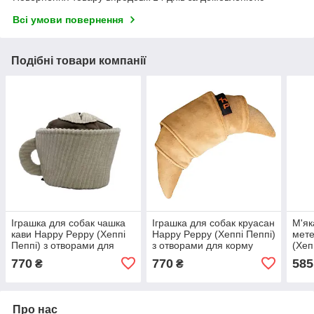
Всі умови повернення
Подібні товари компанії
Іграшка для собак чашка
Іграшка для собак круасан
М'як
кави Happy Peppy (Хеппі
Happy Peppy (Хеппі Пеппі)
мете
Пеппі) з отворами для
з отворами для корму
(Хеп
корму
пако
770
770
585
₴
₴
Про нас