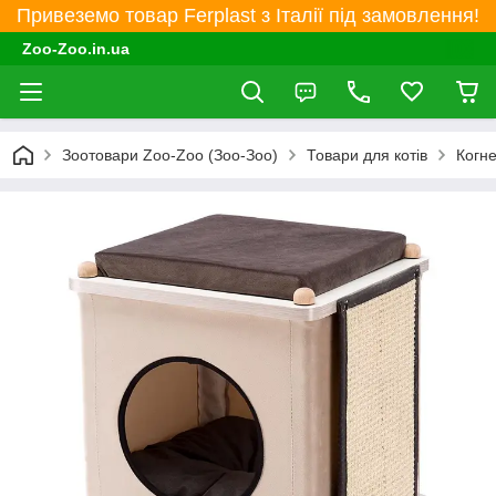
Привеземо товар Ferplast з Італії під замовлення!
Zoo-Zoo.in.ua
Зоотовари Zoo-Zoo (Зоо-Зоо)
Товари для котів
Когне