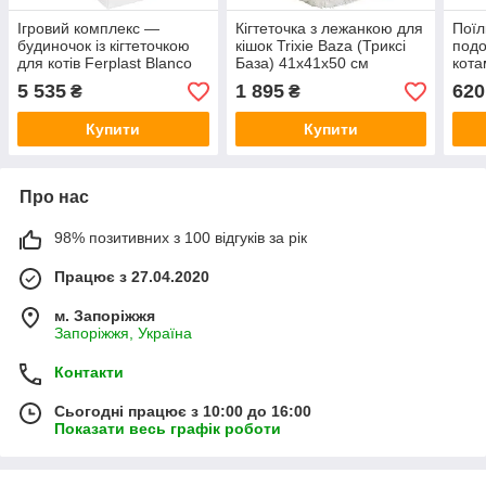
Ігровий комплекс —
Кігтеточка з лежанкою для
Поїл
будиночок із кігтеточкою
кішок Trixie Baza (Триксі
подо
для котів Ferplast Blanco
База) 41х41х50 см
кота
(Ферпласт Бланко)
(Фер
5 535
1 895
620
₴
₴
Купити
Купити
Про нас
98% позитивних з 100 відгуків за рік
Працює з 27.04.2020
м. Запоріжжя
Запоріжжя, Україна
Контакти
Сьогодні працює з 10:00 до 16:00
Показати весь графік роботи