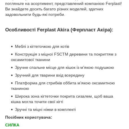
погляньте на асортимент, представлений компанією Ferplast!
Ви знайдете досить багато різних моделей, здатних
задовольнити будь-які потреби.
Особливості Ferplast Akira (Ферпласт Акіра):
Меблі з кігтеточкою для котів
Конструкція з міцної FSCTM деревини та покриттям з
оксамитової тканини
Зручне спальне місце для кішок із м'якою подушкою
Зручний для тварини вхід всередину
Платформа для стрибків оббита м'якою оксамитною
тканиною
Широка зона кігтеточки покрита сизалем, щоб ваша
кішка могла точити свої кігті
Зручні та міцні ніжки в комплекті
Посібник користувача:
СИЛКА