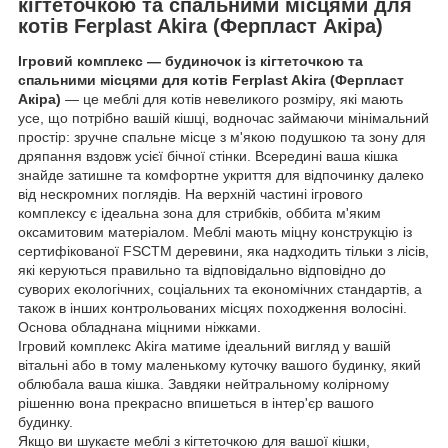
кігтеточкою та спальними місцями для
котів Ferplast Akira (Ферпласт Акіра)
Ігровий комплекс — будиночок із кігтеточкою та
спальними місцями для котів Ferplast Akira (Ферпласт
Акіра)
— це меблі для котів невеликого розміру, які мають
усе, що потрібно вашій кішці, водночас займаючи мінімальний
простір: зручне спальне місце з м'якою подушкою та зону для
дряпання вздовж усієї бічної стінки. Всередині ваша кішка
знайде затишне та комфортне укриття для відпочинку далеко
від нескромних поглядів. На верхній частині ігрового
комплексу є ідеальна зона для стрибків, оббита м'яким
оксамитовим матеріалом. Меблі мають міцну конструкцію із
сертифікованої FSCTM деревини, яка надходить тільки з лісів,
які керуються правильно та відповідально відповідно до
суворих екологічних, соціальних та економічних стандартів, а
також в інших контрольованих місцях походження волосіні.
Основа обладнана міцними ніжками.
Ігровий комплекс Akira матиме ідеальний вигляд у вашій
вітальні або в тому маленькому куточку вашого будинку, який
облюбала ваша кішка. Завдяки нейтральному колірному
рішенню вона прекрасно впишеться в інтер'єр вашого
будинку.
Якщо ви шукаєте меблі з кігтеточкою для вашої кішки,