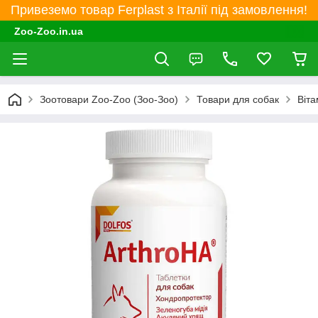
Привеземо товар Ferplast з Італії під замовлення!
Zoo-Zoo.in.ua
Зоотовари Zoo-Zoo (Зоо-Зоо)
Товари для собак
Віта