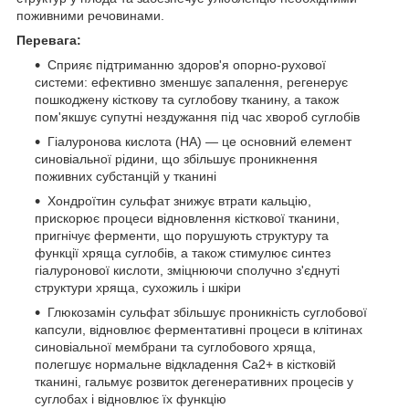
поживними речовинами.
Перевага:
Сприяє підтриманню здоров'я опорно-рухової
системи: ефективно зменшує запалення, регенерує
пошкоджену кісткову та суглобову тканину, а також
пом'якшує супутні нездужання під час хвороб суглобів
Гіалуронова кислота (HA) — це основний елемент
синовіальної рідини, що збільшує проникнення
поживних субстанцій у тканині
Хондроїтин сульфат знижує втрати кальцію,
прискорює процеси відновлення кісткової тканини,
пригнічує ферменти, що порушують структуру та
функції хряща суглобів, а також стимулює синтез
гіалуронової кислоти, зміцнюючи сполучно з'єднуті
структури хряща, сухожиль і шкіри
Глюкозамін сульфат збільшує проникність суглобової
капсули, відновлює ферментативні процеси в клітинах
синовіальної мембрани та суглобового хряща,
полегшує нормальне відкладення Ca2+ в кістковій
тканині, гальмує розвиток дегенеративних процесів у
суглобах і відновлює їх функцію