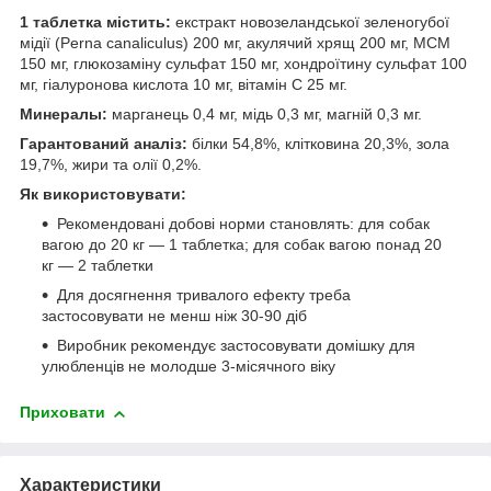
1 таблетка містить:
екстракт новозеландської зеленогубої
мідії (Perna canaliculus) 200 мг, акулячий хрящ 200 мг, МСМ
150 мг, глюкозаміну сульфат 150 мг, хондроїтину сульфат 100
мг, гіалуронова кислота 10 мг, вітамін С 25 мг.
Минералы:
марганець 0,4 мг, мідь 0,3 мг, магній 0,3 мг.
Гарантований аналіз:
білки 54,8%, клітковина 20,3%, зола
19,7%, жири та олії 0,2%.
Як використовувати:
Рекомендовані добові норми становлять: для собак
вагою до 20 кг — 1 таблетка; для собак вагою понад 20
кг — 2 таблетки
Для досягнення тривалого ефекту треба
застосовувати не менш ніж 30-90 діб
Виробник рекомендує застосовувати домішку для
улюбленців не молодше 3-місячного віку
Приховати
Характеристики