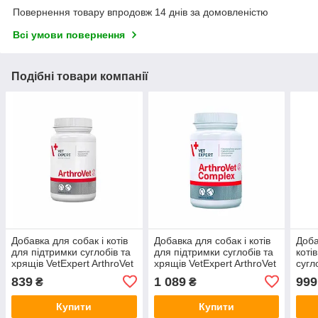
Повернення товару впродовж 14 днів за домовленістю
Всі умови повернення
Подібні товари компанії
Добавка для собак і котів
Добавка для собак і котів
Доба
для підтримки суглобів та
для підтримки суглобів та
коті
хрящів VetExpert ArthroVet
хрящів VetExpert ArthroVet
сугл
(Артровет)
Complex (Артровет
VetE
839
1 089
999
₴
₴
Комплекс)
(Арт
bree
Купити
Купити