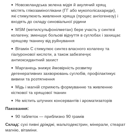
Новозеландська зелена мідія й акулячий хрящ
містять глікозаміноглікани (ГГ або мукополісахариди),
які стимулюють живлення хряща (процес ангіогенезу) і
входять до складу синовіальної рідини
MSM (метилсульфонілметан) бере участь у синтезі
колагену, зменшує больові відчуття в суглобах і захищає
хрящову тканину від руйнування
Вітамін C стимулює синтез власного колагену та
гіалуронової кислоти, а також забезпечує
антиоксидантний захист
Марганець знижує ймовірність розвитку
дегенеративних захворювань суглобів, профілактикує
вивихи та розтягнення
Мідь і магній сприяють формуванню та живленню
кісткової та хрящової тканин
Не містить штучних консервантів і ароматизаторів
Паковання:
90 таблеток — приблизно 90 грамів
Склад:
сухі пивні дріжджі, мальтодекстрин, мінерали, стеарат
магнію, вітаміни.