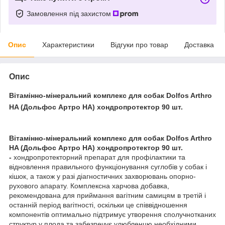
Замовлення під захистом
Опис
Характеристики
Відгуки про товар
Доставка
Опис
Вітамінно-мінеральний комплекс для собак Dolfos Arthro
HA (Дольфос Артро НА) хондропротектор 90 шт.
Вітамінно-мінеральний комплекс для собак Dolfos Arthro
HA (Дольфос Артро НА) хондропротектор 90 шт.
-
хондропротекторний препарат для профілактики та
відновлення правильного функціонування суглобів у собак і
кішок, а також у разі діагностичних захворювань опорно-
рухового апарату. Комплексна харчова добавка,
рекомендована для приймання вагітним самицям в третій і
останній період вагітності, оскільки це співвідношення
компонентів оптимально підтримує утворення сполучнотканих
структур у плода та забезпечує улюбленцю необхідними