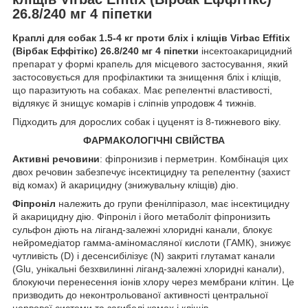
26.8/240 мг 4 піпетки
Краплі для собак 1.5-4 кг проти бліх і кліщів Virbac Effitix
(Вірбак Еффітікс) 26.8/240 мг 4 піпетки
інсектоакарицидний
препарат у формі крапель для місцевого застосування, який
застосовується для профілактики та знищення бліх і кліщів,
що паразитують на собаках. Має репелентні властивості,
відлякує й знищує комарів і сліпнів упродовж 4 тижнів.
Підходить для дорослих собак і цуценят із 8-тижневого віку.
ФАРМАКОЛОГІЧНІ СВІЙСТВА
Активні речовини
: фіпронизив і перметрин. Комбінація цих
двох речовин забезпечує інсектицидну та репелентну (захист
від комах) й акарицидну (знижувальну кліщів) дію.
Фіпроніл
належить до групи фенілпіразол, має інсектицидну
й акарицидну дію. Фіпроніл і його метаболіт фіпронизить
сульфон діють на ліганд-залежні хлоридні канали, блокує
нейромедіатор гамма-аміномасляної кислоти (ГАМК), знижує
чутливість (D) і десенсибілізує (N) закриті глутамат канали
(Glu, унікальні безхвилинні ліганд-залежні хлоридні канали),
блокуючи перенесення іонів хлору через мембрани клітин. Це
призводить до неконтрольованої активності центральної