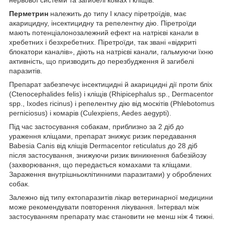
нервової системи та загибелі комах і кліщів.
Перметрин
належить до типу I класу піретроїдів, має
акарицидну, інсектицидну та репелентну дію. Піретроїди
мають потенціалонозалежний ефект на натрієві канали в
хребетних і безхребетних. Піретроїди, так звані «відкриті
блокатори каналів», діють на натрієві канали, гальмуючи їхню
активність, що призводить до перезбудження й загибелі
паразитів.
Препарат забезпечує інсектицидні й акарицидні дії проти бліх
(Ctenocephalides felis) і кліщів (Rhipicephalus sр., Dermacentor
spp., Ixodes ricinus) і репелентну дію від москітів (Phlebotomus
perniciosus) і комарів (Culexpiens, Aedes aegypti).
Під час застосування собакам, приблизно за 2 діб до
ураження кліщами, препарат знижує ризик передавання
Babesia Canis від кліщів Dermacentor reticulatus до 28 діб
після застосування, знижуючи ризик виникнення бабезійозу
(захворювання, що передається комахами та кліщами.
Зараження внутрішньоклітинними паразитами) у оброблених
собак.
Залежно від типу ектопаразитів лікар ветеринарної медицини
може рекомендувати повторення лікування. Інтервал між
застосуванням препарату має становити не менш ніж 4 тижні.