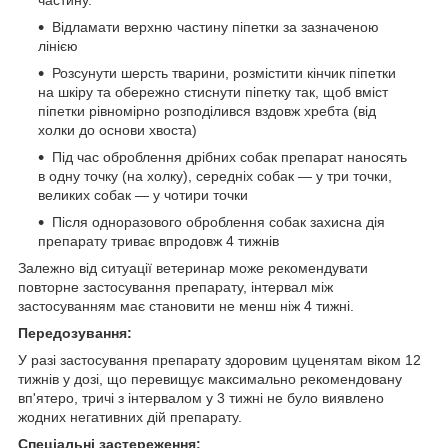
частину.
Відламати верхню частину піпетки за зазначеною
лінією
Розсунути шерсть тварини, розмістити кінчик піпетки
на шкіру та обережно стиснути піпетку так, щоб вміст
піпетки рівномірно розподілився вздовж хребта (від
холки до основи хвоста)
Під час оброблення дрібних собак препарат наносять
в одну точку (на холку), середніх собак — у три точки,
великих собак — у чотири точки
Після одноразового оброблення собак захисна дія
препарату триває впродовж 4 тижнів
Залежно від ситуації ветеринар може рекомендувати
повторне застосування препарату, інтервал між
застосуванням має становити не менш ніж 4 тижні.
Передозування:
У разі застосування препарату здоровим цуценятам віком 12
тижнів у дозі, що перевищує максимально рекомендовану
вп'ятеро, тричі з інтервалом у 3 тижні не було виявлено
жодних негативних дій препарату.
Спеціальні застереження: