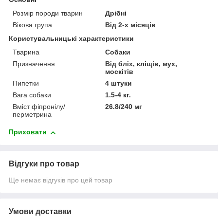
Розмір породи тварин
Дрібні
Вікова група
Від 2-х місяців
Користувальницькі характеристики
Тварина
Собаки
Призначення
Від бліх, кліщів, мух,
москітів
Пипетки
4 штуки
Вага собаки
1.5-4 кг.
Вміст фіпронілу/
26.8/240 мг
перметрина
Приховати
Відгуки про товар
Ще немає відгуків про цей товар
Умови доставки