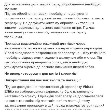
Для визначення дози тварин перед обробленням необхідно
зважити.
Під час оброблення тварин необхідно не допускати
потрапляння препарату в очі та на слизові оболонки, а також
всередину. Не допускати контакту оброблених тварин з
іншими тваринами до повного висихання шкіри. Під час
нанесення уникати способу злизування препарату
тваринами.
Препарат надзвичайно токсичний для кішок через
неможливість засвоювати певні сполуки зокрема перметрин.
У разі випадкового потрапляння препарату на шкіру котів його
необхідно відразу змити водою із шампунем або милом. Під
час оброблення препаратом собак, кішок необхідно
утримувати окремо до повного висихання шерсті собак.
Не використовувати для котів і кроликів!
Використання під час вагітності та лактації:
Під час дослідження тератогенної дії препарату
Virbac
Effitix
на лабораторних тваринах не було встановлено
негативного ефекту. Однак дія препарату не досліджувалася
на самичках собак під час вагітності та лактації, тому
застосування препарату в цей період визначає ветеринарний