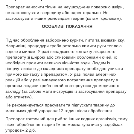
Препарат наносити тільки на неушкоджену поверхню шкіри,
не застосовувати всередину або парентерально. Не
застосовувати іншим різновидам тварин (котам, кроликам).
ОСОБЛИВІ ПОКАЗАННЯ
Під час оброблення заборонено курити, пити та вживати їжу.
Наприкінці процедури треба ретельно вимити руки теплою
водою з милом. У разі випадкового контакту лікарського
препарату зі шкірою або слизовими оболонками очей, їх
необхідно промити великою кількістю води. Людям із
гіперчутливістю до складників препарату необхідно уникати
прямого контакту з препаратом. У разі появи алергічних
реакцій або у разі випадкового потрапляння препарату в
організм людини треба негайно звернутися до медичного
закладу (за собою мати інструкцію із застосування препарату
або етикетку).
Не рекомендується прасувати та підпускати тварину до
маленьких дітей упродовж 12 годин після оброблення.
Препарат токсичний для риб та інших водних організмів, тому
після оброблення тварин їм не можна купатися у водоймах
упродовж 2 діб.