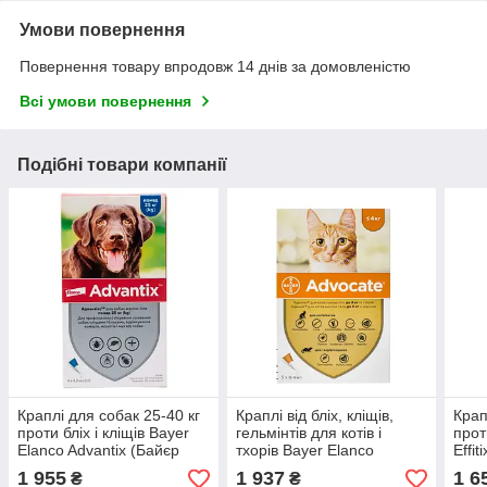
Умови повернення
Повернення товару впродовж 14 днів за домовленістю
Всі умови повернення
Подібні товари компанії
Краплі для собак 25-40 кг
Краплі від бліх, кліщів,
Крап
проти бліх і кліщів Bayer
гельмінтів для котів і
прот
Elanco Advantix (Байєр
тхорів Bayer Elanco
Effit
Адвантис) 4 піпетки по 4
Advocate (Байєр Адвокат)
402/
1 955
1 937
1 6
₴
₴
мл
до 4 кг 3 піпетки