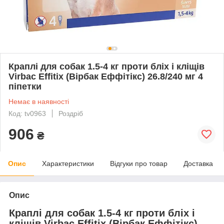
Краплі для собак 1.5-4 кг проти бліх і кліщів
Virbac Effitix (Вірбак Еффітікс) 26.8/240 мг 4
піпетки
Немає в наявності
Код: tv0963
Роздріб
906
₴
Опис
Характеристики
Відгуки про товар
Доставка
Опис
Краплі для собак 1.5-4 кг проти бліх і
кліщів Virbac Effitix (Вірбак Еффітікс)