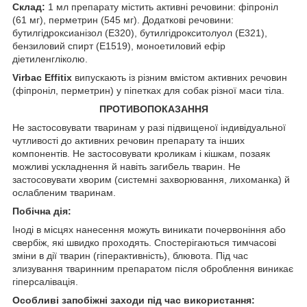
Склад:
1 мл препарату містить активні речовини: фіпроніл
(61 мг), перметрин (545 мг). Додаткові речовини:
бутилгідроксианізол (Е320), бутилгідрокситолуол (Е321),
бензиловий спирт (Е1519), моноетиловий ефір
діетиленгліколю.
Virbac Effitix
випускають із різним вмістом активних речовин
(фіпроніл, перметрин) у піпетках для собак різної маси тіла.
ПРОТИВОПОКАЗАННЯ
Не застосовувати тваринам у разі підвищеної індивідуальної
чутливості до активних речовин препарату та інших
компонентів. Не застосовувати кроликам і кішкам, позаяк
можливі ускладнення й навіть загибель тварин. Не
застосовувати хворим (системні захворювання, лихоманка) й
ослабленим тваринам.
Побічна дія:
Іноді в місцях нанесення можуть виникати почервоніння або
свербіж, які швидко проходять. Спостерігаються тимчасові
зміни в дії тварин (гіперактивність), блювота. Під час
злизування тваринним препаратом після оброблення виникає
гіперсалівація.
Особливі запобіжні заходи під час використання: