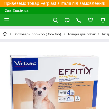
Привеземо товар Ferplast з Італії під замовлення!
Zoo-Zoo.in.ua
Зоотовари Zoo-Zoo (Зоо-Зоо)
Товари для собак
Інст