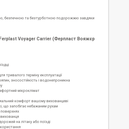
ною, безпечною та безтурботною подорожжю завдяки
erplast Voyager Carrier (Ферпласт Вояжєр
їздці
для тривалого терміну експлуатації
ряпин, зносостійкість і водонепроникна
пу
комфортний мікроклімат
симальний комфорт вашому вихованцеві
і, що запобігає небажаним рухам
х поверхнях
о вихованця
одорожей на літаку або поїзді
икористання