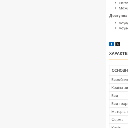
Світ
Можл
Доступна 
Voyag
Voyag
ХАРАКТЕ
ОСНОВН
Виробни
Країна в
Вид
Вид твар
Матеріал
Форма
Колір