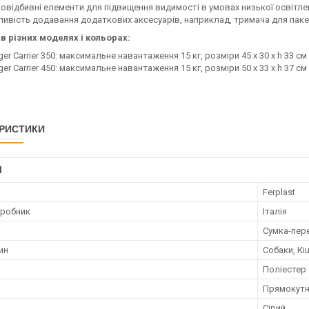
ловідбивні елементи для підвищення видимості в умовах низької освітле
ивість додавання додаткових аксесуарів, наприклад, тримача для паке
в різних моделях і кольорах:
er Carrier 350: максимальне навантаження 15 кг, розміри 45 x 30 x h 33 см
er Carrier 450: максимальне навантаження 15 кг, розміри 50 x 33 x h 37 см
РИСТИКИ
І
к
Ferplast
иробник
Італія
Сумка-пер
ин
Собаки, Кі
Поліестер
Прямокут
Сірий