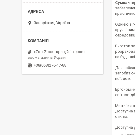
Сумка-пер
забезпечен
практичніс
Запоріжжя, Україна
Однією з г
зручнішим
середовищ
Виготовлен
розрахован
«Zoo-Zoo» - кращій інтернет
на будь-як
зоомагазин в Україні
+38(068)276-17-88
Для забез
запобігаюч
поїздом.
Ергономічн
світловідб
Місткі киш
Доступна в
стилю.
Доступна у