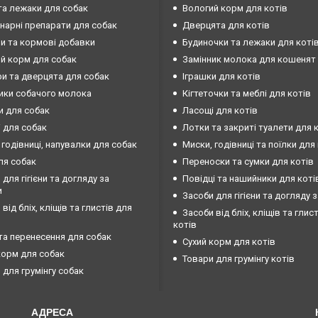
та лежаки для собак
Вологий корм для котів
нарні препарати для собак
Дверцята для котів
ни та кормові добавки
Будиночки та лежаки для коті
й корм для собак
Замінник молока для кошенят
и та дверцята для собак
Іграшки для котів
ики собачого молока
Кігтеточки та меблі для котів
и для собак
Ласощі для котів
 для собак
Лотки та закриті туалети для 
 годівниці, напувалки для собак
Миски, годівниці та поїлки для
ля собак
Переноски та сумки для котів
 для гігієни та догляду за
Повідці та нашийники для коті
и
Засоби для гігієни та догляду 
від бліх, кліщів та глистів для
Засоби від бліх, кліщів та глис
котів
та перенесення для собак
Сухий корм для котів
корм для собак
Товари для грумінгу котів
 для грумінгу собак