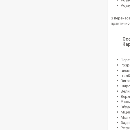
Voyag
Voyag
З перенес
практичном
Осо
Кар
Пере
Розр
Ідеал
Італ
Вигот
Широ
Вели
Верх
У ко
Вбуд
Міцн
Міст
Задні
Регу