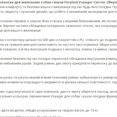
еноска для маленьких собак і кішок Ferplast Voyager Carrier (Фер
ня комфорту та безпеки вашого вихованця під час будь-якої поїздки. При
ть, міцність і сучасний дизайн, що робить її незамінним аксесуаром для
оловних переваг є широкі бічні отвори з міцними блискавками, які поле
и. Верхня частина обладнана складаною захисною сіткою, яка покращу
е для вашого вихованця.
а з поліестеру щільністю 600 ден із покриттям з PU, стійкого до подряпи
а на тривале використання навіть за частого застосування. Міцна конс
ій поверхні, а м'яка внутрішня подушка з екохутра, знімна та мийна, га
печення безпеки під час поїздок переноска обладнана внутрішнім ремін
и небажаним рухам. Задній ремінь дає змогу прикріпити переноску до ва
а ручка та регульований м'який плечовий ремінь забезпечують універсаль
ивні елементи покращують видимість в умовах низької освітленості, підв
ені, одна внутрішня й одна зовнішня, дають змогу зберігати ласощі, акс
 різних кольорах, перенесення Voyager для собак і кішок поєднує функці
 двох моделях, обидві розраховані на тварин вагою до 15 кг: