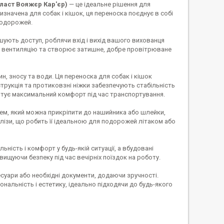
пласт Вояжєр Кар'єр)
— це ідеальне рішення для
значена для собак і кішок, ця переноска поєднує в собі
 подорожей.
гшують доступ, роблячи вхід і вихід вашого вихованця
є вентиляцію та створює затишне, добре провітрюване
н, зносу та води. Ця переноска для собак і кішок
трукція та протиковзні ніжки забезпечують стабільність
рантує максимальний комфорт під час транспортування.
цем, який можна прикріпити до нашийника або шлейки,
лізи, що робить її ідеальною для подорожей літаком або
ність і комфорт у будь-якій ситуації, а вбудовані
ищуючи безпеку під час вечірніх поїздок на роботу.
есуари або необхідні документи, додаючи зручності.
ональність і естетику, ідеально підходячи до будь-якого