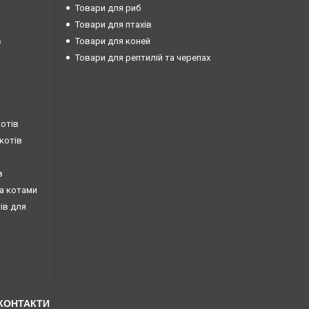
Товари для риб
Товари для птахів
в
Товари для коней
Товари для рептилій та черепах
котів
 котів
в
за котами
тів для