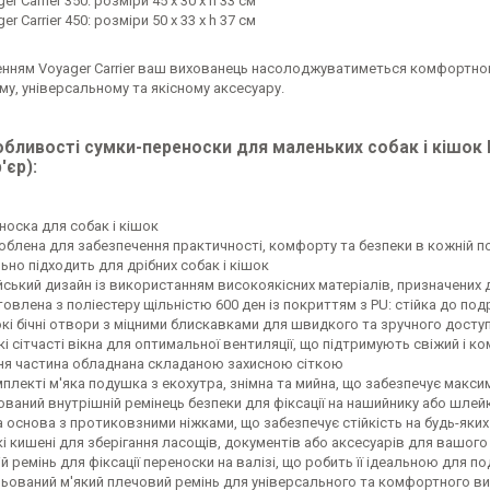
er Carrier 350: розміри 45 x 30 x h 33 см
er Carrier 450: розміри 50 x 33 x h 37 см
енням Voyager Carrier ваш вихованець насолоджуватиметься комфорт
у, універсальному та якісному аксесуару.
бливості сумки-переноски для маленьких собак і кішок F
'єр):
носка для собак і кішок
облена для забезпечення практичності, комфорту та безпеки в кожній по
ьно підходить для дрібних собак і кішок
ійський дизайн із використанням високоякісних матеріалів, призначених 
овлена з поліестеру щільністю 600 ден із покриттям з PU: стійка до под
кі бічні отвори з міцними блискавками для швидкого та зручного досту
кі сітчасті вікна для оптимальної вентиляції, що підтримують свіжий і 
ня частина обладнана складаною захисною сіткою
мплекті м'яка подушка з екохутра, знімна та мийна, що забезпечує мак
ований внутрішній ремінець безпеки для фіксації на нашийнику або шлейк
а основа з протиковзними ніжками, що забезпечує стійкість на будь-яки
кі кишені для зберігання ласощів, документів або аксесуарів для вашог
й ремінь для фіксації переноски на валізі, що робить її ідеальною для п
льований м'який плечовий ремінь для універсального та комфортного в