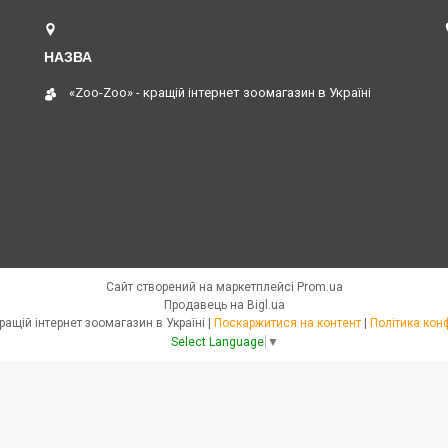
Запоріжжя, Україна
«Zoo-Zoo» - кращій інтернет зоомагазин в Україні
Сайт створений на маркетплейсі
Prom.ua
Продавець на Bigl.ua
«Zoo-Zoo» - кращій інтернет зоомагазин в Україні |
Поскаржитися на контент
|
Політика кон
Select Language
▼