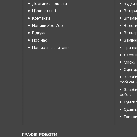
Доставка і оплата
Будки 
Цікаві статті
Ветери
Контакти
Вітамі
Новини Zoo-Zoo
Вологи
Відгуки
Вольєр
Про нас
Замінн
Поширені запитання
Іграшк
Ласощі
Миски,
Одяг д
Засоби
собакам
Засоби 
собак
Сумки 
Сухий 
Товари
ГРАФІК РОБОТИ