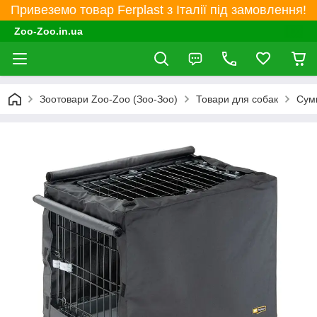
Привеземо товар Ferplast з Італії під замовлення!
Zoo-Zoo.in.ua
Зоотовари Zoo-Zoo (Зоо-Зоо)
Товари для собак
Сумк