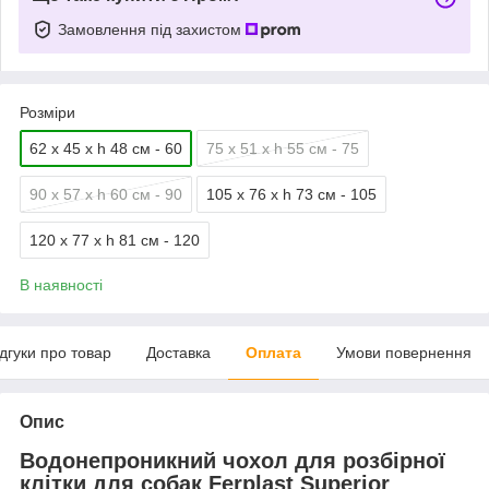
Замовлення під захистом
Розміри
62 x 45 x h 48 cм - 60
75 x 51 x h 55 cм - 75
90 x 57 x h 60 cм - 90
105 x 76 x h 73 cм - 105
120 x 77 x h 81 cм - 120
В наявності
ідгуки про товар
Доставка
Оплата
Умови повернення
Опис
Водонепроникний чохол для розбірної
клітки для собак Ferplast Superior