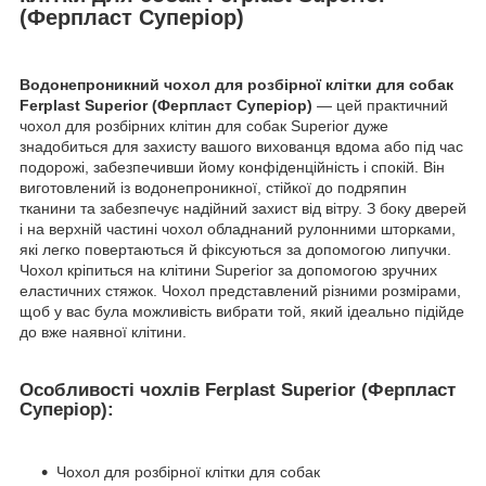
(Ферпласт Суперіор)
Водонепроникний чохол для розбірної клітки для собак
Ferplast Superior (Ферпласт Суперіор)
— цей практичний
чохол для розбірних клітин для собак Superior дуже
знадобиться для захисту вашого вихованця вдома або під час
подорожі, забезпечивши йому конфіденційність і спокій. Він
виготовлений із водонепроникної, стійкої до подряпин
тканини та забезпечує надійний захист від вітру. З боку дверей
і на верхній частині чохол обладнаний рулонними шторками,
які легко повертаються й фіксуються за допомогою липучки.
Чохол кріпиться на клітини Superior за допомогою зручних
еластичних стяжок. Чохол представлений різними розмірами,
щоб у вас була можливість вибрати той, який ідеально підійде
до вже наявної клітини.
Особливості чохлів Ferplast Superior (Ферпласт
Суперіор):
Чохол для розбірної клітки для собак