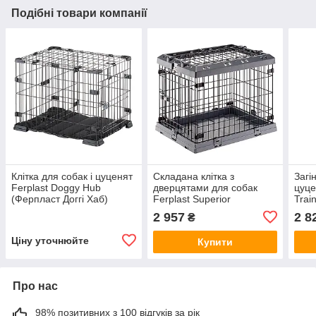
Подібні товари компанії
Клітка для собак і цуценят
Складана клітка з
Загі
Ferplast Doggy Hub
дверцятами для собак
цуце
(Ферпласт Доггі Хаб)
Ferplast Superior
Trai
(Ферпласт Суперіор)
Трен
2 957
2 8
₴
Ціну уточнюйте
Купити
Про нас
98% позитивних з 100 відгуків за рік