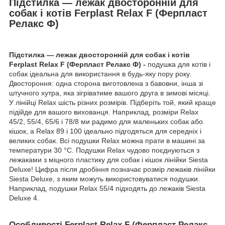
Підстилка — лежак двосторонній для
собак і котів Ferplast Relax F (Ферпласт
Релакс Ф)
Підстилка — лежак двосторонній для собак і котів
Ferplast Relax F (Ферпласт Релакс Ф)
-
подушка для котів і
собак ідеальна для використання в будь-яку пору року.
Двостороння: одна сторона виготовлена з бавовни, інша зі
штучного хутра, яка зігріватиме вашого друга в зимові місяці.
У лінійці Relax шість різних розмірів. Підберіть той, який краще
підійде для вашого вихованця. Наприклад, розміри Relax
45/2, 55/4, 65/6 і 78/8 ми радимо для маленьких собак або
кішок, а Relax 89 і 100 ідеально підгодяться для середніх і
великих собак. Всі подушки Relax можна прати в машині за
температури 30 °C. Подушки Relax чудово поєднуються з
лежаками з міцного пластику для собак і кішок лінійки Siesta
Deluxe! Цифра після дробіння позначає розмір лежаків лінійки
Siesta Deluxe, з яким можуть використовуватися подушки.
Наприклад, подушки Relax 55/4 підходять до лежаків Siesta
Deluxe 4.
Особливості Ferplast Relax F (Ферпласт Релакс