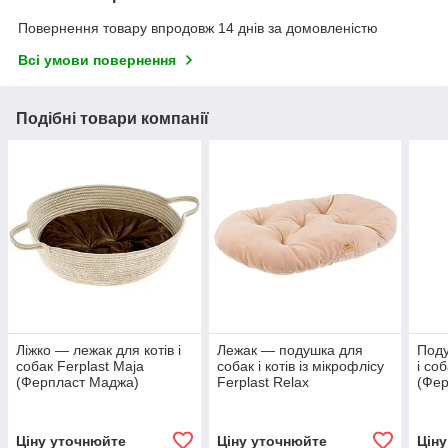
Повернення товару впродовж 14 днів за домовленістю
Всі умови повернення
Подібні товари компанії
Ліжко — лежак для котів і
Лежак — подушка для
Поду
собак Ferplast Maja
собак і котів із мікрофлісу
і со
(Ферпласт Маджа)
Ferplast Relax
(Фер
Microfleece (Ферпласт
Релакс Мікрофліс)
Ціну уточнюйте
Ціну уточнюйте
Цін