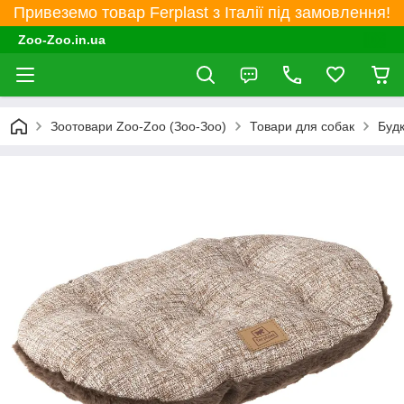
Привеземо товар Ferplast з Італії під замовлення!
Zoo-Zoo.in.ua
Зоотовари Zoo-Zoo (Зоо-Зоо)
Товари для собак
Будк