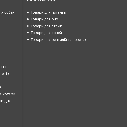
ля собак
Товари для гризунів
Товари для риб
Товари для птахів
в
Товари для коней
Товари для рептилій та черепах
котів
 котів
в
за котами
тів для