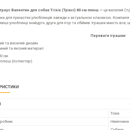
траус Валентин для собак Trixie (Тріксі) 80 см плюш —
це веселий Ст
шки для пухнастих улюбленців завжди є актуальною класикою. Компанія 
віші улюбленці знайдуть друга для ігор та обіймів. Іграшки мають все,
Переваги іграшки:
вий та веселий дизайн
мний та якісний матеріал
80 см.
: плюш (поліестер).
РИСТИКИ
І
к
Trixie
иробник
Німеччина
ин
Собаки