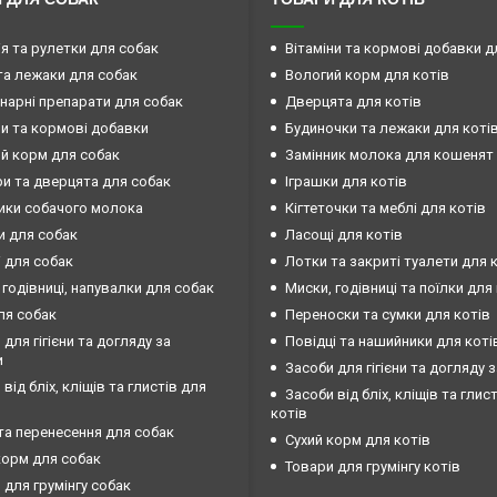
ія та рулетки для собак
Вітаміни та кормові добавки д
та лежаки для собак
Вологий корм для котів
нарні препарати для собак
Дверцята для котів
ни та кормові добавки
Будиночки та лежаки для коті
й корм для собак
Замінник молока для кошенят
и та дверцята для собак
Іграшки для котів
ики собачого молока
Кігтеточки та меблі для котів
и для собак
Ласощі для котів
 для собак
Лотки та закриті туалети для 
 годівниці, напувалки для собак
Миски, годівниці та поїлки для
ля собак
Переноски та сумки для котів
 для гігієни та догляду за
Повідці та нашийники для коті
и
Засоби для гігієни та догляду 
від бліх, кліщів та глистів для
Засоби від бліх, кліщів та глис
котів
та перенесення для собак
Сухий корм для котів
корм для собак
Товари для грумінгу котів
 для грумінгу собак