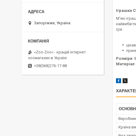
Іграшка С
М’які ігра
Запоріжжя, Україна
найвибагли
гри.
ціка
приє
«Zoo-Zoo» - кращій інтернет
зоомагазин в Україні
Розміри
: 
Матеріал
+38(068)276-17-88
ХАРАКТЕ
ОСНОВН
Виробни
Країна в
Вид твар