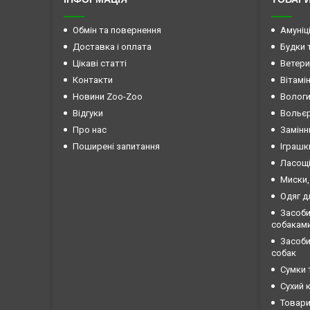
Обмін та повернення
Амуніц
Доставка і оплата
Будки 
Цікаві статті
Ветери
Контакти
Вітамі
Новини Zoo-Zoo
Вологи
Відгуки
Вольєр
Про нас
Замінн
Поширені запитання
Іграшк
Ласощі
Миски,
Одяг д
Засоби
собакам
Засоби 
собак
Сумки 
Сухий 
Товари