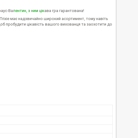
раус-Ва
лентин, з ним цік
ава гра гарантована!
Trixie має надзвичайно широкий асортимент, тому навіть
 щоб пробудити цікавість вашого вихованця та заохотити до