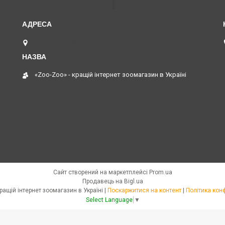
Запоріжжя, Україна
«Zoo-Zoo» - кращій інтернет зоомагазин в Україні
Сайт створений на маркетплейсі
Prom.ua
Продавець на Bigl.ua
«Zoo-Zoo» - кращій інтернет зоомагазин в Україні |
Поскаржитися на контент
|
Політика кон
Select Language
▼