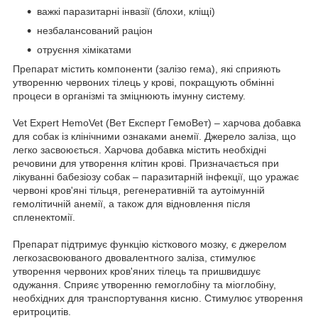
важкі паразитарні інвазії (блохи, кліщі)
незбалансований раціон
отруєння хімікатами
Препарат містить компоненти (залізо гема), які сприяють
утворенню червоних тілець у крові, покращують обмінні
процеси в організмі та зміцнюють імунну систему.
Vet Expert HemoVet (Вет Експерт ГемоВет) – харчова добавка
для собак із клінічними ознаками анемії. Джерело заліза, що
легко засвоюється. Харчова добавка містить необхідні
речовини для утворення клітин крові. Призначається при
лікуванні бабезіозу собак – паразитарній інфекції, що уражає
червоні кров'яні тільця, регенеративній та аутоімунній
гемолітичній анемії, а також для відновлення після
спленектомії.
Препарат підтримує функцію кісткового мозку, є джерелом
легкозасвоюваного двовалентного заліза, стимулює
утворення червоних кров'яних тілець та пришвидшує
одужання. Сприяє утворенню гемоглобіну та міоглобіну,
необхідних для транспортування кисню. Стимулює утворення
еритроцитів.