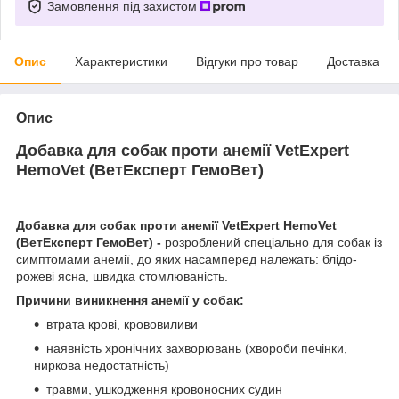
Замовлення під захистом
Опис
Характеристики
Відгуки про товар
Доставка
Опис
Добавка для собак проти анемії VetExpert
HemoVet (ВетЕксперт ГемоВет)
Добавка для собак проти анемії VetExpert HemoVet
(ВетЕксперт ГемоВет) -
р
озроблений спеціально для собак із
симптомами анемії, до яких насамперед належать: блідо-
рожеві ясна, швидка стомлюваність.
Причини виникнення анемії у собак:
втрата крові, крововиливи
наявність хронічних захворювань (хвороби печінки,
ниркова недостатність)
травми, ушкодження кровоносних судин