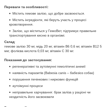
Переваги та особливості:
Містить гемове залізо, що добре засвоюється.
Містить інгредієнти, які беруть участь у процесі
кровотворення.
Залізо, що міститься у ГемоВет, підтримує правильне
транспортування кисню в організмі.
Склад
:
гемове залізо 30 мг, мідь 20 мг, вітамін В6 0,6 мг, вітамін В12 5
мкг, фолієва кислота 0,03 мг, вітамін С 30 мг.
Показання до застосування:
регенеративні та аутоімунні гемолітичні анемії
наявність паразитів (Babesia canis – бабезіоз собак)
порушення печінкових і ниркових функцій
аутоімунні процеси
неправильне харчування: брак заліза у раціоні чи
нездатність його засвоювати