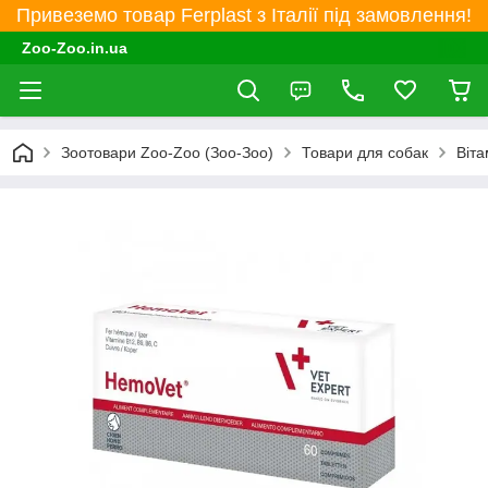
Привеземо товар Ferplast з Італії під замовлення!
Zoo-Zoo.in.ua
Зоотовари Zoo-Zoo (Зоо-Зоо)
Товари для собак
Віта