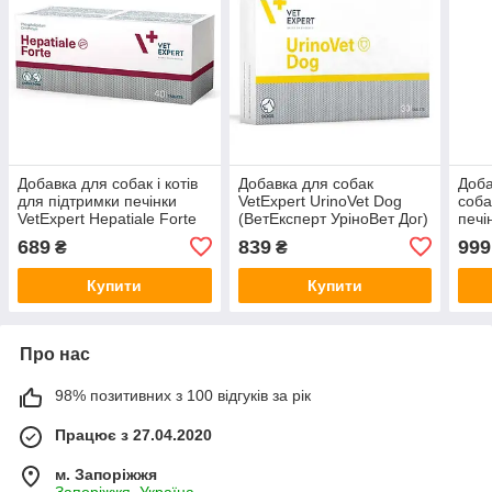
Добавка для собак і котів
Добавка для собак
Доба
для підтримки печінки
VetExpert UrinoVet Dog
соба
VetExpert Hepatiale Forte
(ВетЕксперт УріноВет Дог)
печі
(ВетЕксперт Гепатіале
підтримання
Hepa
689
839
999
₴
₴
Форте)
сечовидільної функції
Bree
Гепа
Купити
Купити
Про нас
98% позитивних з 100 відгуків за рік
Працює з 27.04.2020
м. Запоріжжя
Запоріжжя, Україна