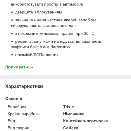
використовувати простір в автомобілі
дверцята з блокуванням
зачинена нижня частина дверей запобігає
висовуванню та застряванню лап
з нековзним килимком: прання при 30 °C
ремені з липучками на підставі допомагають
закріпити бокс в а/м багажнику
алюміній/ДСП/пластик
Приховати
Характеристики
Основні
Виробник
Trixie
Країна виробник
Німеччина
Вид
Контейнер-переноска
Вид тварин
Собаки