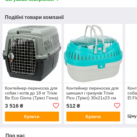
Подібні товари компанії
Контейнер-переноска для
Контейнер переноска для
Конт
собак і котів до 18 кг Trixie
шиншил і гризунів Trixie
собак
Be Eco Giona (Тріксі Гіона)
Pico (Тріксі) 30x21x23 см
El F
S-M 50х51х70 см
Ел Ф
3 516
512
₴
₴
Цін
Купити
Купити
Про нас